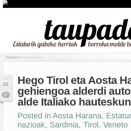
Aosta Harana
Hasiera
»
Hego Tirol eta Aosta 
OTS
28
gehiengoa alderdi aut
0
alde Italiako hautesku
Posted in
Aosta Harana
,
Estatu
nazioak
,
Sardinia
,
Tirol
,
Veneto