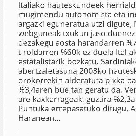
Italiako hauteskundeek herrial
mugimendu autonomista eta in
argazki eguneratua utzi digute, 
webguneak txukun jaso duenez.
dezakegu aosta harandarren %
tiroldarren %60k ez duela Italia
estatalistarik bozkatu. Sardinia
abertzaletasuna 2008ko haute
orokorrekin alderatuta pixka ba
%3,4aren bueltan geratu da. Ve
are kaxkarragoak, guztira %2,3a 
Puntuka errepasatuko ditugu. A
Haranean...