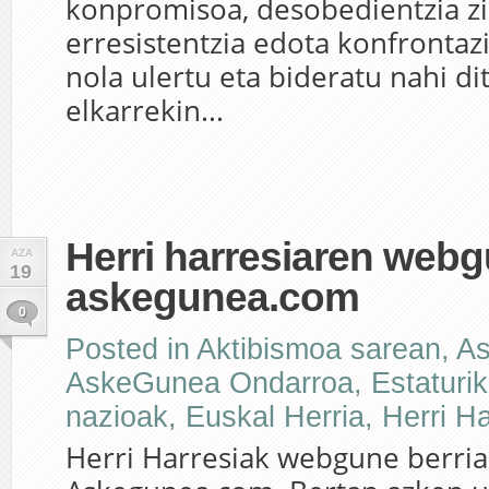
konpromisoa, desobedientzia zib
erresistentzia edota konfronta
nola ulertu eta bideratu nahi d
elkarrekin...
Herri harresiaren webg
AZA
19
askegunea.com
0
Posted in
Aktibismoa sarean
,
A
AskeGunea Ondarroa
,
Estaturi
nazioak
,
Euskal Herria
,
Herri Ha
Herri Harresiak webgune berria