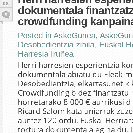
08
dokumentala finantzat
0
crowdfunding kanpain
Posted in
AskeGunea
,
AskeGun
Desobedientzia zibila
,
Euskal He
Harresia Iruñea
Herri harresien esperientzia k
dokumentala abiatu du Eleak 
Desobedientzia, elkartasunetik
Crowdfunding bidez finantzatu 
horretarako 8.000 € aurrikusi di
Ricard Salom kataluniarrak zuz
aurrez 120 ordu, Euskal Herria
tortura dokumentala egina du