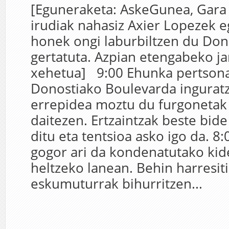
[Eguneraketa: AskeGunea, Gara 
irudiak nahasiz Axier Lopezek 
honek ongi laburbiltzen du Don
gertatuta. Azpian etengabeko ja
xehetua] 9:00 Ehunka pertsona
Donostiako Boulevarda ingurat
errepidea moztu du furgonetak 
daitezen. Ertzaintzak beste bid
ditu eta tentsioa asko igo da. 8:
gogor ari da kondenatutako ki
heltzeko lanean. Behin harresit
eskumuturrak bihurritzen...