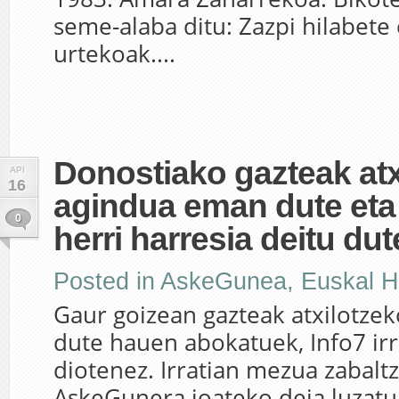
seme-alaba ditu: Zazpi hilabete 
urtekoak....
Donostiako gazteak atx
API
16
agindua eman dute eta
0
herri harresia deitu dut
Posted in
AskeGunea
,
Euskal H
Gaur goizean gazteak atxilotzek
dute hauen abokatuek, Info7 irra
diotenez. Irratian mezua zabalt
AskeGunera joateko deia luzatu