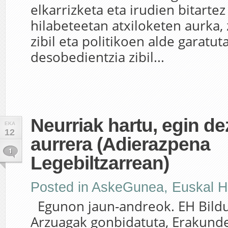
elkarrizketa eta irudien bitarte
hilabeteetan atxiloketen aurka,
zibil eta politikoen alde garatut
desobedientzia zibil...
Neurriak hartu, egin d
EKA
12
aurrera (Adierazpena
1
Legebiltzarrean)
Posted in
AskeGunea
,
Euskal H
Egunon jaun-andreok. EH Bildu
Arzuagak gonbidatuta, Erakund