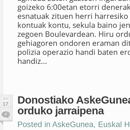
goizeko 6:00etan etorri denera
esnatuak zituen herri harresiko 
kontuak kontu, sekula baino je
zegoen Boulevardean. Hiru ord
gehiagoren ondoren eraman ditu
polizia operazio handi baten er
handiz...
Donostiako AskeGunea
API
17
orduko jarraipena
0
Posted in
AskeGunea
,
Euskal H