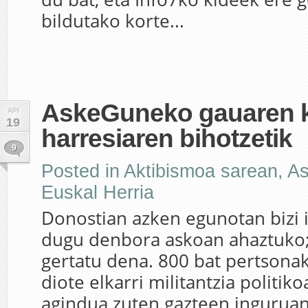
bildutako korte...
AskeGuneko gauaren k
API
19
harresiaren bihotzetik
9
Posted in
Aktibismoa sarean
,
A
Euskal Herria
Donostian azken egunotan bizi 
dugu denbora askoan ahaztuko;
gertatu dena. 800 bat pertsonak
diote elkarri militantzia politiko
agindua zuten gazteen inguruan.