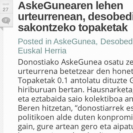
AskeGunearen lehen
MAR
27
urteurrenean, desobed
0
sakontzeko topaketak
Posted in
AskeGunea
,
Desobedi
Euskal Herria
Donostiako AskeGunea osatu ze
urteurrena betetzear den honet
Topaketak 0.1 antolatu dituzte
hiriburuan bertan. Hausnarketa
eta eztabaida saio kolektiboa an
Beren hitzetan, “donostiarrek es
politikoen alde duten konpromi
gain, gure artean gero eta aipa