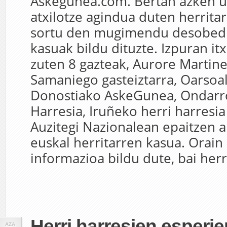
Askegunea.com. Bertan azken u
atxilotze agindua duten herrita
sortu den mugimendu desobed
kasuak bildu dituzte. Izpuran itx
zuten 8 gazteak, Aurore Martine
Samaniego gasteiztarra, Oarsoa
Donostiako AskeGunea, Ondarr
Harresia, Iruñeko herri harresi
Auzitegi Nazionalean epaitzen a
euskal herritarren kasua. Orain
informazioa bildu dute, bai herri
Herri harresien esperie
AZA