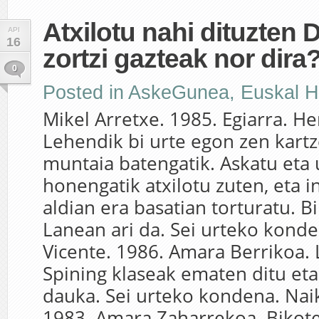
Atxilotu nahi dituzten
API
16
zortzi gazteak nor dira
0
Posted in
AskeGunea
,
Euskal H
Mikel Arretxe. 1985. Egiarra. He
Lehendik bi urte egon zen kart
muntaia batengatik. Askatu eta 
honengatik atxilotu zuten, eta 
aldian era basatian torturatu. B
Lanean ari da. Sei urteko kond
Vicente. 1986. Amara Berrikoa. 
Spining klaseak ematen ditu eta
dauka. Sei urteko kondena. Naik
1983. Amara Zaharrekoa. Bikote