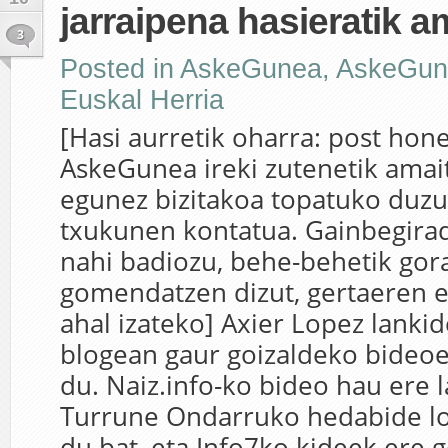
jarraipena hasieratik a
3
Posted in
AskeGunea
,
AskeGun
Euskal Herria
[Hasi aurretik oharra: post ho
AskeGunea ireki zutenetik amait
egunez bizitakoa topatuko duzu,
txukunen kontatua. Gainbegira
nahi badiozu, behe-behetik gor
gomendatzen dizut, gertaeren e
ahal izateko] Axier Lopez lanki
blogean gaur goizaldeko bideo
du. Naiz.info-ko bideo hau ere 
Turrune Ondarruko hedabide lo
du bat, eta Info7ko kideek ere 