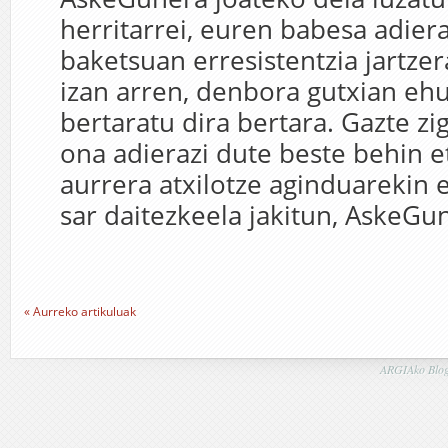
herritarrei, euren babesa adier
baketsuan erresistentzia jartzer
izan arren, denbora gutxian eh
bertaratu dira bertara. Gazte zi
ona adierazi dute beste behin 
aurrera atxilotze aginduarekin 
sar daitezkeela jakitun, AskeGu
« Aurreko artikuluak
ARGIAko Blog