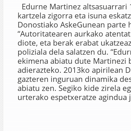
Edurne Martinez altsasuarrari 
kartzela zigorra eta isuna eskat
Donostiako AskeGunean parte h
“Autoritatearen aurkako atenta
diote, eta berak erabat ukatzea
poliziala dela salatzen du. “Edu
ekimena abiatu dute Martinezi
adierazteko. 2013ko apirilean 
gazteren inguruan dinamika de
abiatu zen. Segiko kide zirela eg
urterako espetxeratze agindua ja