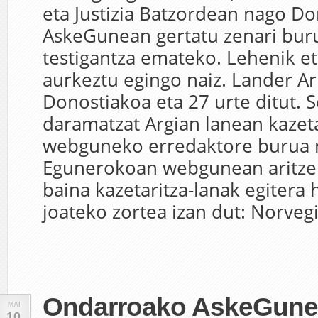
eta Justizia Batzordean nago D
AskeGunean gertatu zenari bur
testigantza emateko. Lehenik e
aurkeztu egingo naiz. Lander Arb
Donostiakoa eta 27 urte ditut. S
daramatzat Argian lanean kazeta
webguneko erredaktore burua n
Egunerokoan webgunean aritzen
baina kazetaritza-lanak egitera 
joateko zortea izan dut: Norvegi
Ondarroako AskeGune
MAI
10