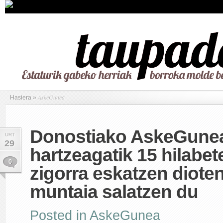
AskeGunea
Hasiera
»
Donostiako AskeGunea
URT
29
hartzeagatik 15 hilabet
0
zigorra eskatzen diote
muntaia salatzen du
Posted in
AskeGunea