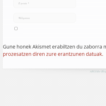
Gune honek Akismet erabiltzen du zaborra 
prozesatzen diren zure erantzunen datuak.
ARGIAko Blog