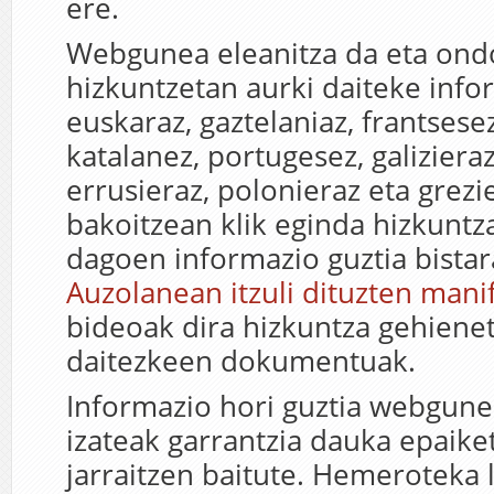
ere.
Webgunea eleanitza da eta on
hizkuntzetan aurki daiteke info
euskaraz, gaztelaniaz, frantsesez
katalanez, portugesez, galiziera
errusieraz, polonieraz eta grezi
bakoitzean klik eginda hizkuntz
dagoen informazio guztia bistar
Auzolanean itzuli dituzten mani
bideoak dira hizkuntza gehienet
daitezkeen dokumentuak.
Informazio hori guztia webgune
izateak garrantzia dauka epaike
jarraitzen baitute. Hemeroteka l