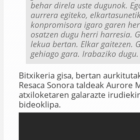
behar direla uste dugunok. Eg
aurrera egiteko, elkartasuneti
konpromisora igaro garen herr
osatzen dugu herri harresia. 
lekua bertan. Elkar gaitezen. 
gehiago gara. Irabaziko dugu.
Bitxikeria gisa, bertan aurkitut
Resaca Sonora taldeak Aurore 
atxiloketaren galarazte irudiek
bideoklipa.