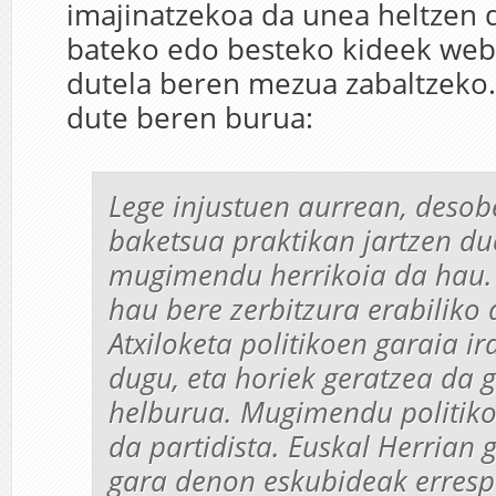
imajinatzekoa da unea heltzen
bateko edo besteko kideek web
dutela beren mezua zabaltzeko.
dute beren burua:
Lege injustuen aurrean, desobe
baketsua praktikan jartzen d
mugimendu herrikoia da hau
hau bere zerbitzura erabiliko 
Atxiloketa politikoen garaia ir
dugu, eta horiek geratzea da 
helburua. Mugimendu politiko
da partidista. Euskal Herrian
gara denon eskubideak erresp