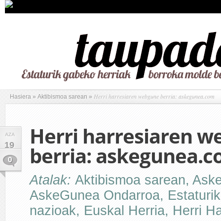
Herri harresiaren webgune berria: askegunea.com
Hasiera
»
Aktibismoa sarean
»
Herri harresiaren 
AZA
19
berria: askegunea.
0
Atalak:
Aktibismoa sarean
,
Ask
AskeGunea Ondarroa
,
Estaturi
nazioak
,
Euskal Herria
,
Herri Ha