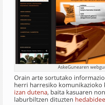
AskeGunearen webgu
Orain arte sortutako informazio
herri harresiko komunikazioko
izan dutena
, baita kasuaren no
laburbiltzen dituzten
hedabidee