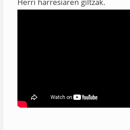
Herri harresiaren giltzak.