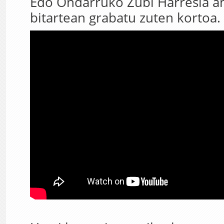
Edo Ondarruko Zubi Harresia an
bitartean grabatu zuten kortoa.