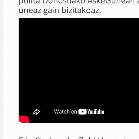
polita Donostiako AskeGunean 
uneaz gain bizitakoaz.