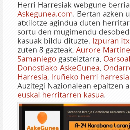
Herri Harresiak webgune berria
Askegunea.com
. Bertan azken u
atxilotze agindua duten herrita
sortu den mugimendu desobed
kasuak bildu dituzte.
Izpuran it
zuten 8 gazteak,
Aurore Martin
Samaniego
gasteiztarra,
Oarsoal
Donostiako AskeGunea
,
Ondarr
Harresia
,
Iruñeko herri harresia
Auzitegi Nazionalean epaitzen a
euskal herritarren kasua
.