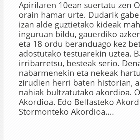
Apirilaren 10ean suertatu zen O
orain hamar urte. Dudarik gabe
izan alde guztietako kideak ma
inguruan bildu, gauerdiko azke
eta 18 ordu beranduago kez bet
adostutako testuarekin uztea. B
irribarretsu, besteak serio. Den
nabarmenekin eta nekeak hartu
zirudien herri baten historian, 
nahiak bultzatutako akordioa. O
Akordioa. Edo Belfasteko Akord
Stormonteko Akordioa....