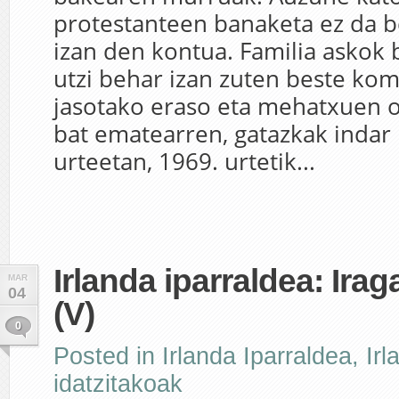
protestanteen banaketa ez da b
izan den kontua. Familia askok 
utzi behar izan zuten beste kom
jasotako eraso eta mehatxuen 
bat ematearren, gatazkak indar
urteetan, 1969. urtetik...
Irlanda iparraldea: Ira
MAR
04
(V)
0
Posted in
Irlanda Iparraldea
,
Irl
idatzitakoak