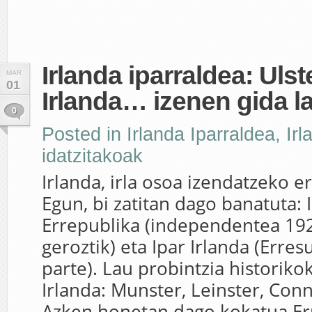
Irlanda iparraldea: Ulste
MAR
01
Irlanda… izenen gida la
0
Posted in
Irlanda Iparraldea
,
Irl
idatzitakoak
Irlanda, irla osoa izendatzeko e
Egun, bi zatitan dago banatuta: 
Errepublika (independentea 192
geroztik) eta Ipar Irlanda (Err
parte). Lau probintzia historiko
Irlanda: Munster, Leinster, Conn
Azken honetan dago kokatua E