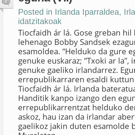
0
Posted in
Irlanda Iparraldea
,
Irl
idatzitakoak
Tiocfaidh ár lá. Gose greban hil
lehenago Bobby Sandsek ezagu
esamoldea. “Helduko da gure eg
genuke euskaraz; “Txoki ar la”, 
genuke gaeliko irlandarrez. E
errepublikarraren esaldi kuttun
Tiocfaidh ár lá. Irlanda bateratu
Handitik kanpo izango den egu
errepublikarrentzat helduko den
askoz, hau izan da irlandar abe
gaelikoz jakin duten esamolde 