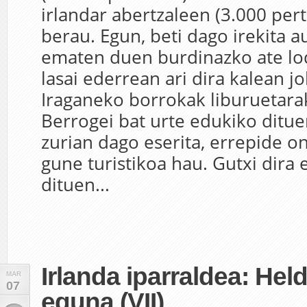
irlandar abertzaleen (3.000 per
berau. Egun, beti dago irekita a
ematen duen burdinazko ate lo
lasai ederrean ari dira kalean jo
Iraganeko borrokak liburuetarak
Berrogei bat urte edukiko ditu
zurian dago eserita, errepide o
gune turistikoa hau. Gutxi dira
dituen...
Irlanda iparraldea: He
MAR
07
eguna (VII)