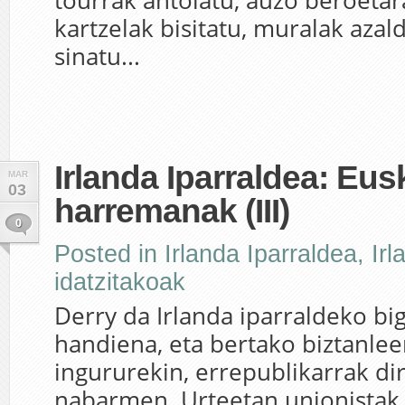
tourrak antolatu, auzo beroetara
kartzelak bisitatu, muralak aza
sinatu...
Irlanda Iparraldea: Eu
MAR
03
harremanak (III)
0
Posted in
Irlanda Iparraldea
,
Irl
idatzitakoak
Derry da Irlanda iparraldeko big
handiena, eta bertako biztanle
ingururekin, errepublikarrak di
nabarmen. Urteetan unionistak 