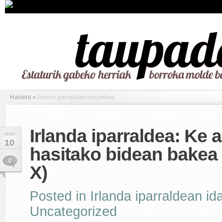
Irlanda iparraldean idatzitakoak
Hasiera
»
Irlanda iparraldea: Ke 
MAR
10
hasitako bidean bakea 
0
X)
Posted in
Irlanda iparraldean id
Uncategorized