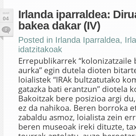
Irlanda iparraldea: Diru
MAR
04
bakea dakar (IV)
0
Posted in
Irlanda Iparraldea
,
Irl
idatzitakoak
Errepublikarrek “kolonizatzaile 
aurka” egin dutela dioten bitart
loialistek “IRAk bultzatutako ko
gatazka bati erantzun” diotela 
Bakoitzak bere posizioa argi du
ez da nahikoa. Beren borroka e
zabaldu asmoz, loialista zein er
beren museoak ireki dituzte, ta