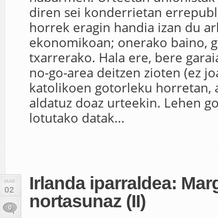
diren sei konderrietan errepubl
horrek eragin handia izan du arl
ekonomikoan; onerako baino, g
txarrerako. Hala ere, bere garai
no-go-area deitzen zioten (ez j
katolikoen gotorleku horretan, 
aldatuz doaz urteekin. Lehen go
lotutako datak...
Irlanda iparraldea: Ma
MAR
02
nortasunaz (II)
0