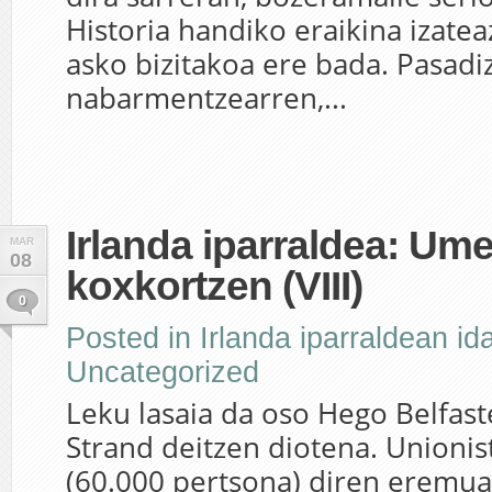
Historia handiko eraikina izateaz
asko bizitakoa ere bada. Pasadi
nabarmentzearren,...
Irlanda iparraldea: Um
MAR
08
koxkortzen (VIII)
0
Posted in
Irlanda iparraldean id
Uncategorized
Leku lasaia da oso Hego Belfas
Strand deitzen diotena. Unioni
(60.000 pertsona) diren eremu