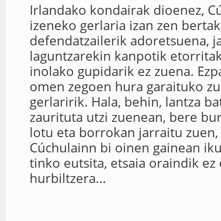
Irlandako kondairak dioenez, C
izeneko gerlaria izan zen berta
defendatzailerik adoretsuena, 
laguntzarekin kanpotik etorrita
inolako gupidarik ez zuena. Ezp
omen zegoen hura garaituko z
gerlaririk. Hala, behin, lantza ba
zaurituta utzi zuenean, bere bur
lotu eta borrokan jarraitu zuen, 
Cúchulainn bi oinen gainean iku
tinko eutsita, etsaia oraindik ez 
hurbiltzera...