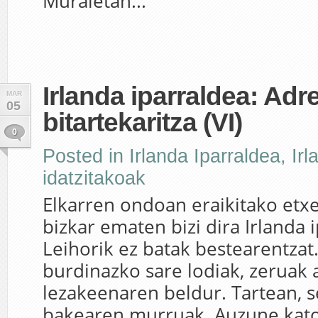
Muraletan...
Irlanda iparraldea: Adr
MAR
05
bitartekaritza (VI)
0
Posted in
Irlanda Iparraldea
,
Irl
idatzitakoak
Elkarren ondoan eraikitako etxe
bizkar ematen bizi dira Irlanda 
Leihorik ez batak bestearentzat
burdinazko sare lodiak, zeruak 
lezakeenaren beldur. Tartean, 
bakearen murruak. Auzune kato