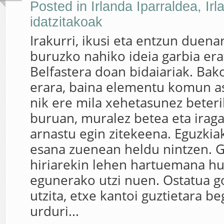
Posted in
Irlanda Iparraldea
,
Irl
idatzitakoak
Irakurri, ikusi eta entzun duenar
buruzko nahiko ideia garbia era
Belfastera doan bidaiariak. Bak
erara, baina elementu komun as
nik ere mila xehetasunez beteri
buruan, muralez betea eta irag
arnastu egin zitekeena. Eguzkia
esana zuenean heldu nintzen. G
hiriarekin lehen hartuemana h
egunerako utzi nuen. Ostatua g
utzita, etxe kantoi guztietara beg
urduri...