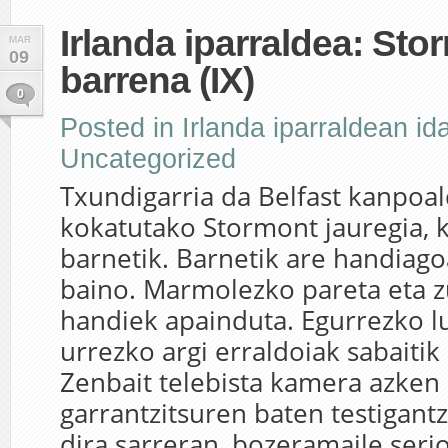
Irlanda iparraldea: St
MAR
09
barrena (IX)
0
Posted in
Irlanda iparraldean id
Uncategorized
Txundigarria da Belfast kanpoa
kokatutako Stormont jauregia, 
barnetik. Barnetik are handiago
baino. Marmolezko pareta eta z
handiek apainduta. Egurrezko l
urrezko argi erraldoiak sabaitik z
Zenbait telebista kamera azken
garrantzitsuren baten testigantz
dira sarreran, bozeramaile seri