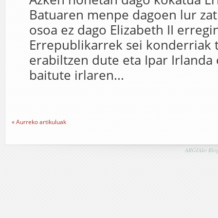
Batuaren menpe dagoen lur zati
osoa ez dago Elizabeth II erreg
Errepublikarrek sei konderriak
erabiltzen dute eta Ipar Irlanda 
baitute irlaren...
« Aurreko artikuluak
ARGIAko Blog