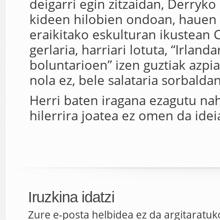
deigarri egin zitzaidan, Derryko 
kideen hilobien ondoan, haue
eraikitako eskulturan ikustean 
gerlaria, harriari lotuta, “Irland
boluntarioen” izen guztiak azpian
nola ez, bele salataria sorbaldan
Herri baten iragana ezagutu nah
hilerrira joatea ez omen da idei
Iruzkina idatzi
Zure e-posta helbidea ez da argitaratuk