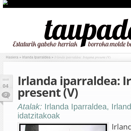
Irlanda iparraldea: Iragana present (V)
Hasiera
»
Irlanda Iparraldea
»
Irlanda iparraldea: 
MAR
04
present (V)
0
Atalak:
Irlanda Iparraldea
,
Irlan
idatzitakoak
Irlan