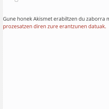
Gune honek Akismet erabiltzen du zaborra 
prozesatzen diren zure erantzunen datuak.