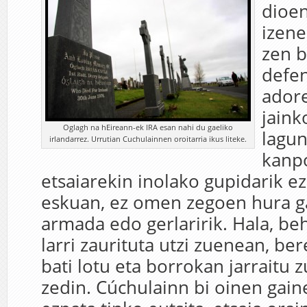
dioen
izene
zen b
defen
ador
jaink
Oglagh na hEireann-ek IRA esan nahi du gaeliko
lagun
irlandarrez. Urrutian Cuchulainnen oroitarria ikus liteke.
kanpo
etsaiarekin inolako gupidarik e
eskuan, ez omen zegoen hura g
armada edo gerlaririk. Hala, beh
larri zaurituta utzi zuenean, be
bati lotu eta borrokan jarraitu z
zedin. Cúchulainn bi oinen gaine