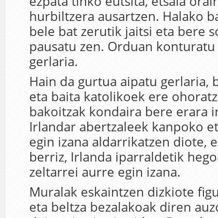
ezpata tinko eutsita, etsaia orai
hurbiltzera ausartzen. Halako b
bele bat zerutik jaitsi eta bere 
pausatu zen. Orduan konturatu z
gerlaria.
Hain da gurtua aipatu gerlaria, 
eta baita katolikoek ere ohoratz
bakoitzak kondaira bere erara i
Irlandar abertzaleek kanpoko e
egin izana aldarrikatzen diote, 
berriz, Irlanda iparraldetik heg
zeltarrei aurre egin izana.
Muralak eskaintzen dizkiote figu
eta beltza bezalakoak diren auz