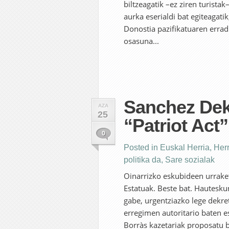
biltzeagatik –ez ziren turist
aurka eserialdi bat egiteagati
Donostia pazifikatuaren errad
osasuna...
Sanchez Dek
AZA
25
“Patriot Act”
0
Posted in
Euskal Herria
,
Her
politika da
,
Sare sozialak
Oinarrizko eskubideen urraket
Estatuak. Beste bat. Hautesku
gabe, urgentziazko lege dekre
erregimen autoritario baten 
Borràs kazetariak proposatu 