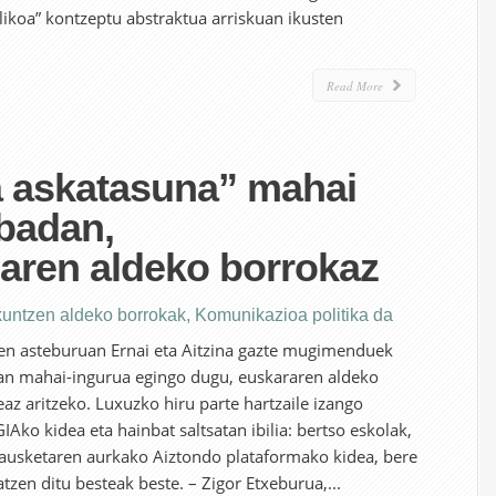
ikoa” kontzeptu abstraktua arriskuan ikusten
Read More
a askatasuna” mahai
badan,
aren aldeko borrokaz
kuntzen aldeko borrokak
,
Komunikazioa politika da
en asteburuan Ernai eta Aitzina gazte mugimenduek
an mahai-ingurua egingo dugu, euskararen aldeko
az aritzeko. Luxuzko hiru parte hartzaile izango
GIAko kidea eta hainbat saltsatan ibilia: bertso eskolak,
rrausketaren aurkako Aiztondo plataformako kidea, bere
zen ditu besteak beste. – Zigor Etxeburua,...