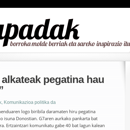
alkateak pegatina hau
”
k
,
Komunikazioa politika da
nduaren logo biribila daramaten hiru pegatina
oko isuna Donostian. G7aren aurkako pankarta bat
rra. Ertzaintzari komunikatu gabe 40 bat lagun kalean