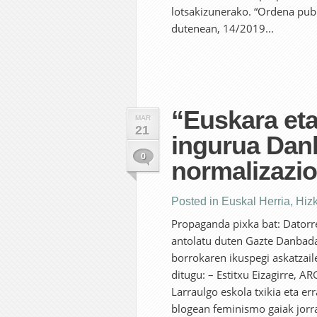
lotsakizunerako. “Ordena publ
dutenean, 14/2019...
“Euskara et
MAR
21
ingurua Dan
0
normalizazio
Posted in
Euskal Herria
,
Hiz
Propaganda pixka bat: Datorr
antolatu duten Gazte Danbad
borrokaren ikuspegi askatzaile
ditugu: – Estitxu Eizagirre, AR
Larraulgo eskola txikia eta e
blogean feminismo gaiak jorrat