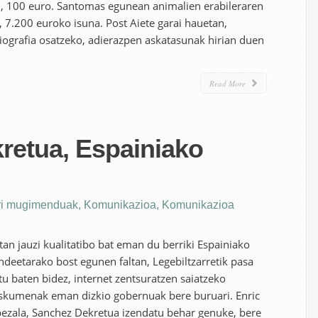
ak–, 100 euro. Santomas egunean animalien erabileraren
k, 7.200 euroko isuna. Post Aiete garai hauetan,
iografia osatzeko, adierazpen askatasunak hirian duen
Read More
retua, Espainiako
ri mugimenduak
,
Komunikazioa
,
Komunikazioa
an jauzi kualitatibo bat eman du berriki Espainiako
ndeetarako bost egunen faltan, Legebiltzarretik pasa
tu baten bidez, internet zentsuratzen saiatzeko
eskumenak eman dizkio gobernuak bere buruari. Enric
bezala, Sanchez Dekretua izendatu behar genuke, bere