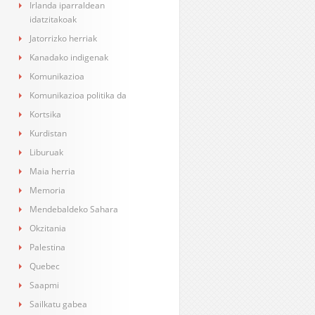
Irlanda iparraldean
idatzitakoak
Jatorrizko herriak
Kanadako indigenak
Komunikazioa
Komunikazioa politika da
Kortsika
Kurdistan
Liburuak
Maia herria
Memoria
Mendebaldeko Sahara
Okzitania
Palestina
Quebec
Saapmi
Sailkatu gabea