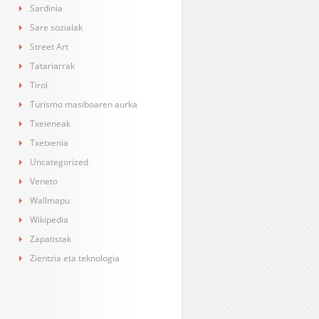
Sardinia
Sare sozialak
Street Art
Tatariarrak
Tirol
Turismo masiboaren aurka
Txeieneak
Txetxenia
Uncategorized
Veneto
Wallmapu
Wikipedia
Zapatistak
Zientzia eta teknologia