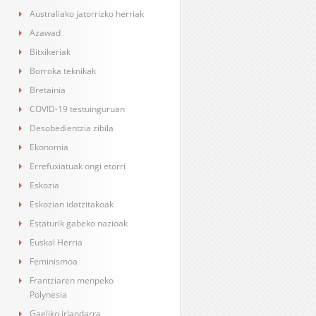
Australiako jatorrizko herriak
Azawad
Bitxikeriak
Borroka teknikak
Bretainia
COVID-19 testuinguruan
Desobedientzia zibila
Ekonomia
Errefuxiatuak ongi etorri
Eskozia
Eskozian idatzitakoak
Estaturik gabeko nazioak
Euskal Herria
Feminismoa
Frantziaren menpeko
Polynesia
Gaeliko irlandarra