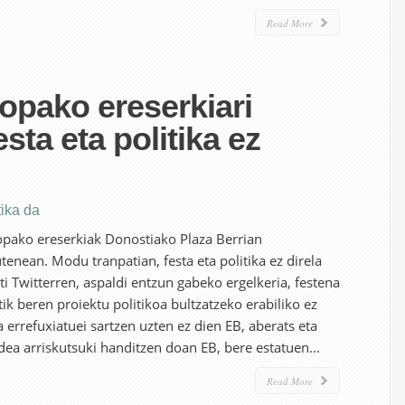
Read More
opako ereserkiari
sta eta politika ez
ika da
opako ereserkiak Donostiako Plaza Berrian
enean. Modu tranpatian, festa eta politika ez direla
ti Twitterren, aspaldi entzun gabeko ergelkeria, festena
tik beren proiektu politikoa bultzatzeko erabiliko ez
a errefuxiatuei sartzen uzten ez dien EB, aberats eta
dea arriskutsuki handitzen doan EB, bere estatuen...
Read More