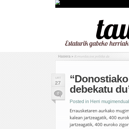
Komunikazioa politika da
Hasiera
»
“Donostiako 
URT
27
debekatu du
0
Posted in
Herri mugimendua
Errausketaren aurkako mugime
kalean jartzeagatik, 400 eur
jartzeagatik, 400 euroko zigo