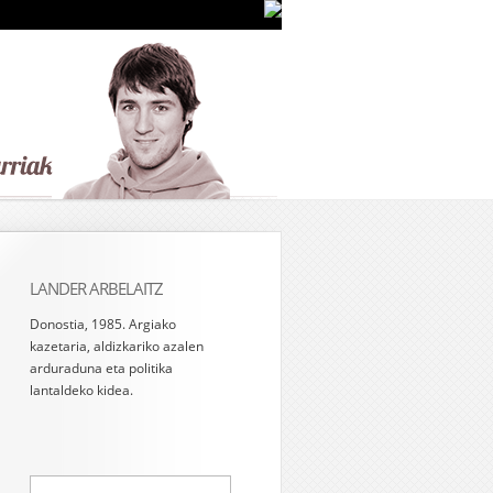
LANDER ARBELAITZ
Donostia, 1985. Argiako
kazetaria, aldizkariko azalen
arduraduna eta politika
lantaldeko kidea.
Bilatu: