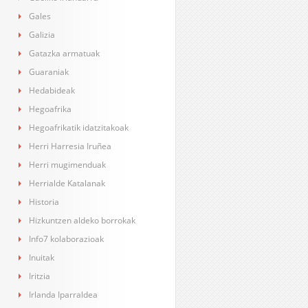
Gales
Galizia
Gatazka armatuak
Guaraniak
Hedabideak
Hegoafrika
Hegoafrikatik idatzitakoak
Herri Harresia Iruñea
Herri mugimenduak
Herrialde Katalanak
Historia
Hizkuntzen aldeko borrokak
Info7 kolaborazioak
Inuitak
Iritzia
Irlanda Iparraldea