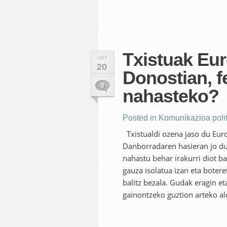
Txistuak Eur
URT
20
Donostian, fe
0
nahasteko?
Posted in
Komunikazioa polit
Txistualdi ozena jaso du Eur
Danborradaren hasieran jo dut
nahastu behar irakurri diot ba
gauza isolatua izan eta botere
balitz bezala. Gudak eragin et
gainontzeko guztion arteko al