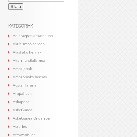
KATEGORIAK
Adierazpen askatasuna
Aktibismoa sarean
Alaskako herriak
Altermundialismoa
Amazighak
Amazoniako herriak
Aosta Harana
Arapahoak
Askapena
AskeGunea
AskeGunea Ondarroa
Asturies
Attawapiskat