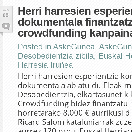
Herri harresien esperie
AZA
08
dokumentala finantzat
0
crowdfunding kanpain
Posted in
AskeGunea
,
AskeGun
Desobedientzia zibila
,
Euskal He
Harresia Iruñea
Herri harresien esperientzia k
dokumentala abiatu du Eleak 
Desobedientzia, elkartasunetik
Crowdfunding bidez finantzatu 
horretarako 8.000 € aurrikusi di
Ricard Salom kataluniarrak zuz
aurrez 120 ordu, Euskal Herria