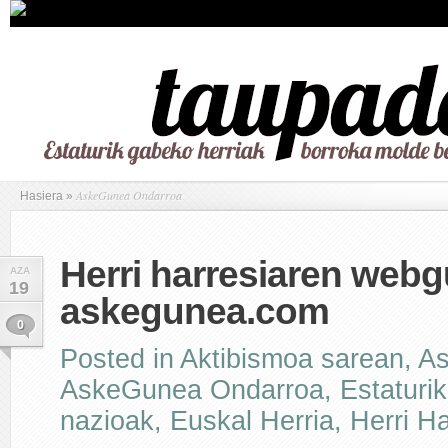
AskeGunea Ondarroa
Hasiera
»
Herri harresiaren webg
AZA
19
askegunea.com
0
Posted in
Aktibismoa sarean
,
A
AskeGunea Ondarroa
,
Estaturi
nazioak
,
Euskal Herria
,
Herri Ha