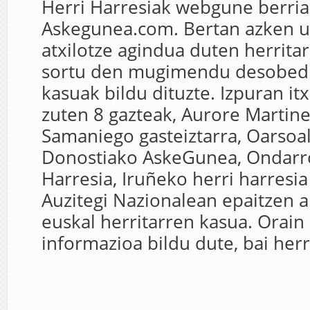
Herri Harresiak webgune berria
Askegunea.com. Bertan azken u
atxilotze agindua duten herrita
sortu den mugimendu desobed
kasuak bildu dituzte. Izpuran itx
zuten 8 gazteak, Aurore Martine
Samaniego gasteiztarra, Oarsoa
Donostiako AskeGunea, Ondarr
Harresia, Iruñeko herri harresi
Auzitegi Nazionalean epaitzen a
euskal herritarren kasua. Orain
informazioa bildu dute, bai herri