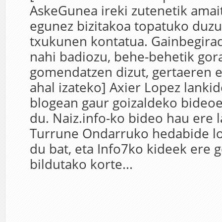
AskeGunea ireki zutenetik amait
egunez bizitakoa topatuko duzu,
txukunen kontatua. Gainbegira
nahi badiozu, behe-behetik gor
gomendatzen dizut, gertaeren e
ahal izateko] Axier Lopez lanki
blogean gaur goizaldeko bideo
du. Naiz.info-ko bideo hau ere 
Turrune Ondarruko hedabide lo
du bat, eta Info7ko kideek ere 
bildutako korte...