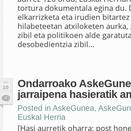
tortura dokumentala egina du
elkarrizketa eta irudien bitarte
hilabeteetan atxiloketen aurka,
zibil eta politikoen alde garatut
desobedientzia zibil...
Ondarroako AskeGune
MAI
10
jarraipena hasieratik a
3
Posted in
AskeGunea
,
AskeGun
Euskal Herria
[Hasi aurretik oharra: post ho