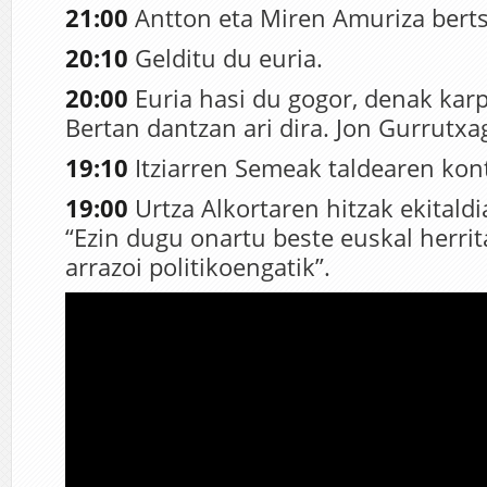
2
1:00
Antton eta Miren Amuriza berts
20:10
Gelditu du euria.
20:00
Euria hasi du gogor, denak karp
Bertan dantzan ari dira. Jon Gurrutx
19:10
Itziarren Semeak taldearen kon
19:00
Urtza Alkortaren hitzak ekitald
“Ezin dugu onartu beste euskal herrita
arrazoi politikoengatik”.