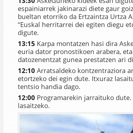
13:30
AskeGuneko kideek esan digute
espainiarrek jakinarazi diete gaur go
bueltan etorriko da Ertzaintza Urtza Al
“Euskal herritarrei dei egiten diegu et
digute.
13:15
Karpa montatzen hasi dira As
euria dator pronostikoen arabera, eta
datozenentzat gunea prestatzen ari di
12:10
Arratsaldeko kontzentraziora ar
etortzeko dei egin dute. Itxuraz lasait
tentsio handia dago.
12:00
Programarekin jarraituko dute. 
lasaitzeko.