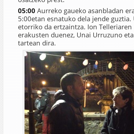
05:00
Aurreko gaueko asanbladan era
5:00etan esnatuko dela jende guztia.
etorriko da ertzaintza. Ion Telleriaren
erakusten duenez, Unai Urruzuno eta
tartean dira.