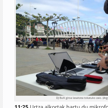
DJ Bulli giroa lasaitzea tokatuko zaio. (Arg:
11:25
Urtza alkortak hartu du mikrof