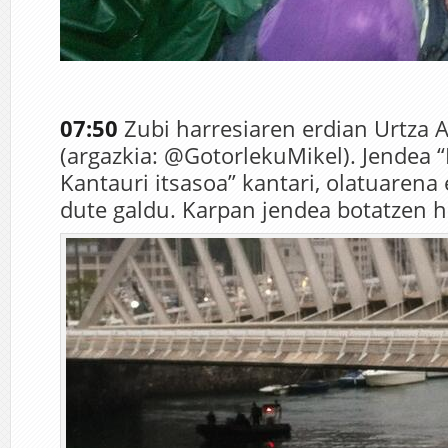
07:50
Zubi harresiaren erdian Urtza A
(argazkia: @GotorlekuMikel). Jendea 
Kantauri itsasoa” kantari, olatuaren
dute galdu. Karpan jendea botatzen ha