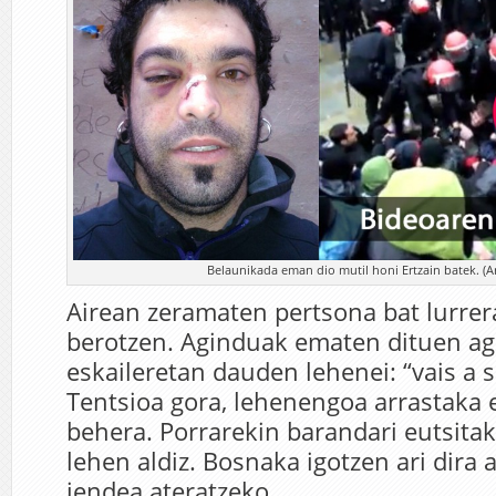
Belaunikada eman dio mutil honi Ertzain batek. (A
Airean zeramaten pertsona bat lurrer
berotzen. Aginduak ematen dituen a
eskaileretan dauden lehenei: “vais a sal
Tentsioa gora, lehenengoa arrastaka e
behera. Porrarekin barandari eutsita
lehen aldiz. Bosnaka igotzen ari dira
jendea ateratzeko.