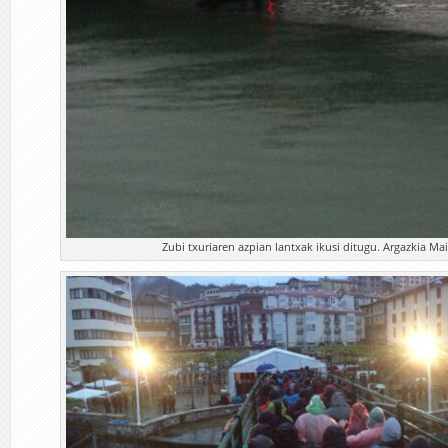
Zubi txuriaren azpian lantxak ikusi ditugu. Argazkia Ma