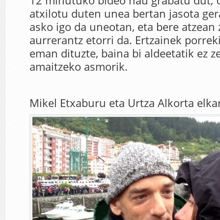
12 minutuko bideo hau grabatu dut, U
atxilotu duten unea bertan jasota ger
asko igo da uneotan, eta bere atzean
aurrerantz etorri da. Ertzainek porrek
eman dituzte, baina bi aldeetatik ez 
amaitzeko asmorik.
Mikel Etxaburu eta Urtza Alkorta elka