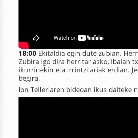
18:00
Ekitaldia egin dute zubian. Her
Zubira igo dira herritar asko, ibaian t
ikurrinekin eta irrintzilariak erdian. 
begira.
Ion Telleriaren bideoan ikus daiteke n