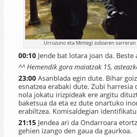
Urruzuno eta Mintegi zubiaren sarreran (A
00:10
Jende bat lotara joan da. Beste
^^ Hemendik gora maiatzak 15, asteazk
23:00
Asanblada egin dute. Bihar goi
esnatzea erabaki dute. Zubi harresia
nola jokatu irizpideak ere argitu dituz
baketsua da eta ez dute onartuko ino
erabiltzea. Komisaldegian identifikatu
21:15
Jendea ari da Ondarroara etortz
gehien izango den gaua da gaurkoa.