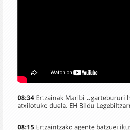
08:34
Ertzainak Maribi Ugartebururi 
atxilotuko duela. EH Bildu Legebiltzar
08:15
Ertzaintzako agente batzuei iku