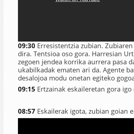
09:30
Erresistentzia zubian. Zubiaren e
dira. Tentsioa oso gora. Harresian Ur
zegoen jendea korrika aurrera pasa d
ukabilkadak ematen ari da. Agente bat
desalojoa modu onetan egiteko gogoa.
09:15
Ertzainak eskaileretan gora igo 
08:57
Eskailerak igota, zubian goian e