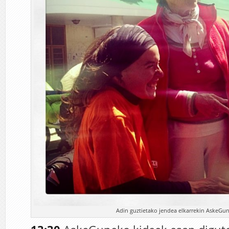
Adin guztietako jendea elkarrekin AskeGune