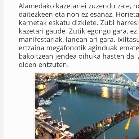
Alamedako kazetariei zuzendu zaie, 
daitezkeen eta non ez esanaz. Horiet
karnetak eskatu dizkiete. Zubi harres
kazetari gaude. Zutik egongo gara, ez
manifestariak, lanean ari gara. Ixiltas
ertzaina megafonotik aginduak emat
bakoitzean jendea oihuka hasten da. Z
dioen entzuten.