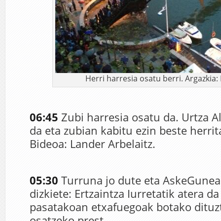
Herri harresia osatu berri. Argazkia: 
06:45
Zubi harresia osatu da. Urtza Al
da eta zubian kabitu ezin beste herri
Bideoa: Lander Arbelaitz.
05:30
Turruna jo dute eta AskeGunea
dizkiete: Ertzaintza Iurretatik atera d
pasatakoan etxafuegoak botako dituzt
osatzeko prest.