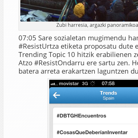
Zubi harresia, argazki panoramikoa 
07:05 Sare sozialetan mugimendu ha
#ResistUrtza etiketa proposatu dute e
Trending Topic 10 hitzik erabilienen 
Atzo #ResistOndarru ere sartu zen. H
batera arreta erakartzen laguntzen du