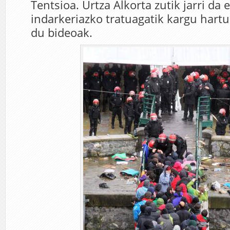
Tentsioa. Urtza Alkorta zutik jarri da e
indarkeriazko tratuagatik kargu hartu
du bideoak.