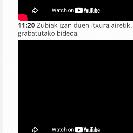
11:20
Zubiak izan duen itxura airetik. 
grabatutako bideoa.