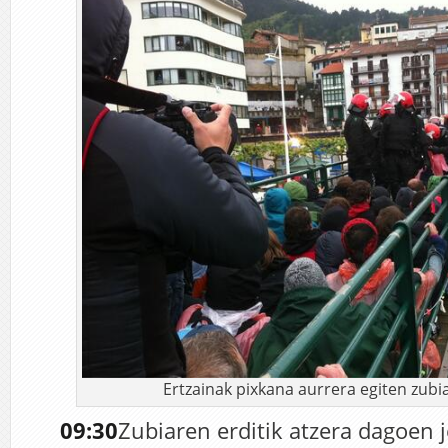
Ertzainak pixkana aurrera egiten zubian
09:30
Zubiaren erditik atzera dagoen j