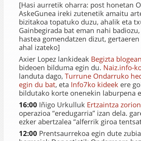
[Hasi aurretik oharra: post honetan 
AskeGunea ireki zutenetik amaitu art
bizitakoa topatuko duzu, ahalik eta 
Gainbegirada bat eman nahi badiozu,
hastea gomendatzen dizut, gertaeren 
ahal izateko]
Axier Lopez lankideak
Begizta blogea
bideoen bilduma egin du.
Naiz.info-k
landuta dago,
Turrune Ondarruko hed
egin du bat
, eta
Info7ko kideek
ere go
bildutako korte onenekin laburpena e
16:00
Iñigo Urkulluk
Ertzaintza zorio
operazioa “eredugarria” izan dela. gar
ezker abertzalea “alferrik giroa tentsat
12:00
Prentsaurrekoa egin dute zubia