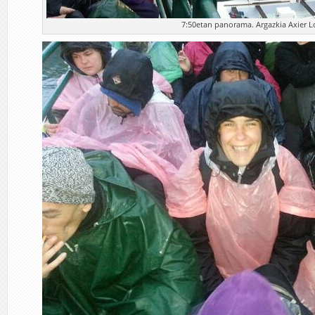
7:50etan panorama. Argazkia Axier L