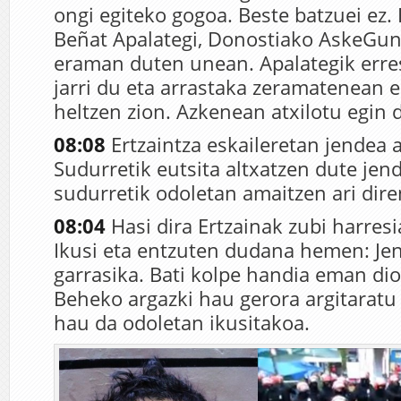
ongi egiteko gogoa. Beste batzuei ez
Beñat Apalategi, Donostiako AskeGune
eraman duten unean. Apalategik erres
jarri du eta arrastaka zeramatenean 
heltzen zion. Azkenean atxilotu egin 
08:08
Ertzaintza eskaileretan jendea 
Sudurretik eutsita altxatzen dute jend
sudurretik odoletan amaitzen ari dire
08:04
Hasi dira Ertzainak zubi harresi
Ikusi eta entzuten dudana hemen: Je
garrasika. Bati kolpe handia eman dio
Beheko argazki hau gerora argitaratu 
hau da odoletan ikusitakoa.