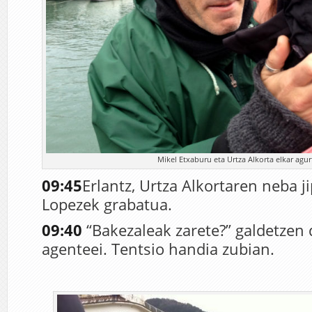
Mikel Etxaburu eta Urtza Alkorta elkar agurt
09:45
Erlantz, Urtza Alkortaren neba ji
Lopezek grabatua.
09:40
“Bakezaleak zarete?” galdetzen 
agenteei. Tentsio handia zubian.