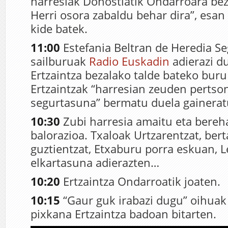
harresiak Donostiatik Ondarroara bez
Herri osora zabaldu behar dira”, es
kide batek.
11:00
Estefania Beltran de Heredia S
sailburuak
Radio Euskadin
adierazi d
Ertzaintza bezalako talde bateko buru 
Ertzaintzak “harresian zeuden pertso
segurtasuna” bermatu duela gainerat
10:30
Zubi harresia amaitu eta bereh
balorazioa. Txaloak Urtzarentzat, bert
guztientzat, Etxaburu porra eskuan, L
elkartasuna adierazten…
10:20
Ertzaintza Ondarroatik joaten.
10:15
“Gaur guk irabazi dugu” oihuak
pixkana Ertzaintza badoan bitarten.