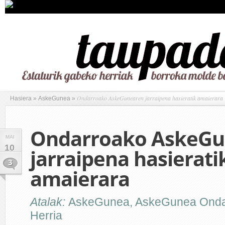
Ondarroako AskeGunearen jarraipena hasieratik amaierara
Hasiera
»
AskeGunea
»
Ondarroako AskeGu
MAI
10
jarraipena hasierati
3
amaierara
Atalak:
AskeGunea
,
AskeGunea Onda
Herria