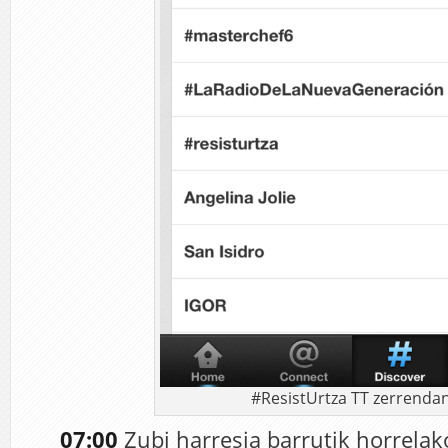
#ResistUrtza TT zerrenda
07:00
Zubi harresia barrutik horrelako