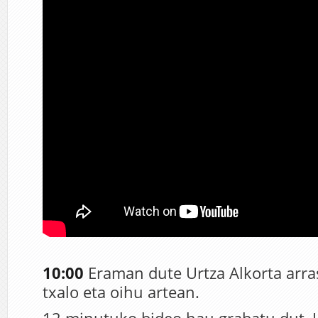
10:00
Eraman dute Urtza Alkorta arra
txalo eta oihu artean.