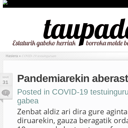
COVID-19 testuinguruan
Hasiera
»
Pandemiarekin aberas
MAR
31
Posted in
COVID-19 testuingur
1
gabea
Zenbat aldiz ari dira gure aginta
diruarekin, gauza beragatik ord