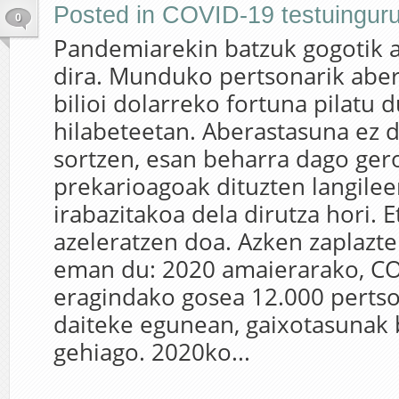
Posted in
COVID-19 testuingur
0
Pandemiarekin batzuk gogotik a
dira. Munduko pertsonarik aber
bilioi dolarreko fortuna pilatu 
hilabeteetan. Aberastasuna ez 
sortzen, esan beharra dago gero
prekarioagoak dituzten langilee
irabazitakoa dela dirutza hori. E
azeleratzen doa. Azken zaplaz
eman du: 2020 amaierarako, C
eragindako gosea 12.000 pertson
daiteke egunean, gaixotasunak 
gehiago. 2020ko...