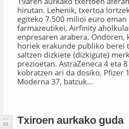
19aren aurkako txertoen aferan
hirutan. Lehenik, txertoa lortze
egiteko 7.500 milioi euro eman 
farmazeutikei, Airfinity aholkula
enpresaren arabera. Ondoren, 
horiek erakunde publiko berei 
saltzen dizkiete (dizkigute) mer
prezioetan. AstraZeneca 4 eta 8
kobratzen ari da dosiko, Pfizer 
Moderna 37, batzuk...
Txiroen aurkako guda
AZA
10