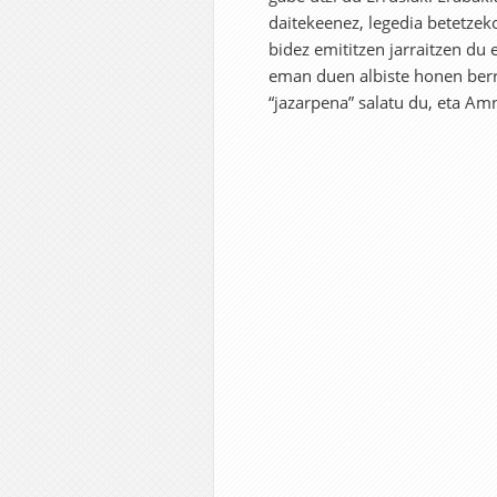
daitekeenez, legedia betetzeko
bidez emititzen jarraitzen du 
eman duen albiste honen berri
“jazarpena” salatu du, eta Amn