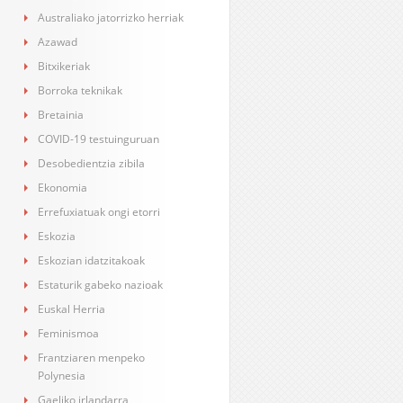
Australiako jatorrizko herriak
Azawad
Bitxikeriak
Borroka teknikak
Bretainia
COVID-19 testuinguruan
Desobedientzia zibila
Ekonomia
Errefuxiatuak ongi etorri
Eskozia
Eskozian idatzitakoak
Estaturik gabeko nazioak
Euskal Herria
Feminismoa
Frantziaren menpeko
Polynesia
Gaeliko irlandarra