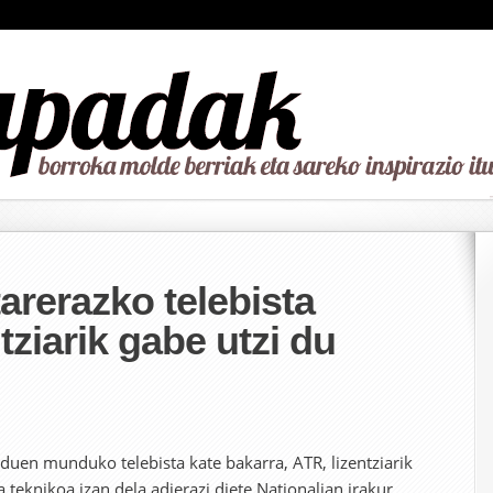
arerazko telebista
tziarik gabe utzi du
 duen munduko telebista kate bakarra, ATR, lizentziarik
a teknikoa izan dela adierazi diete Nationalian irakur