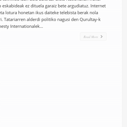
 eskabideak ez dituela garaiz bete argudiatuz. Internet
eta lotura honetan ikus daiteke telebista berak nola
. Tatariarren alderdi politiko nagusi den Qurultay-k
esty Internationalek...
Read More