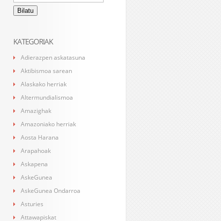
KATEGORIAK
Adierazpen askatasuna
Aktibismoa sarean
Alaskako herriak
Altermundialismoa
Amazighak
Amazoniako herriak
Aosta Harana
Arapahoak
Askapena
AskeGunea
AskeGunea Ondarroa
Asturies
Attawapiskat