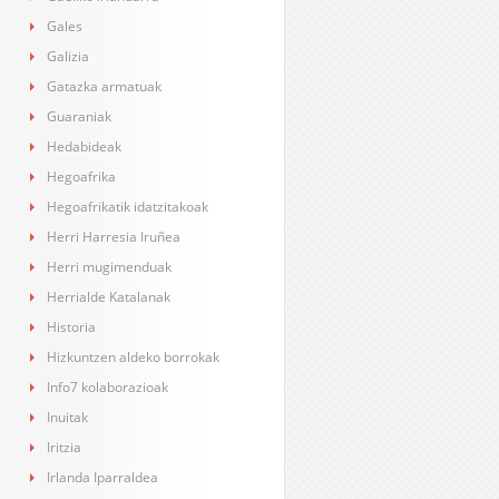
Gales
Galizia
Gatazka armatuak
Guaraniak
Hedabideak
Hegoafrika
Hegoafrikatik idatzitakoak
Herri Harresia Iruñea
Herri mugimenduak
Herrialde Katalanak
Historia
Hizkuntzen aldeko borrokak
Info7 kolaborazioak
Inuitak
Iritzia
Irlanda Iparraldea