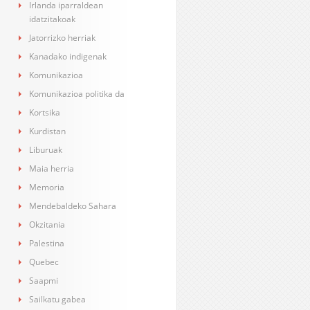
Irlanda iparraldean
idatzitakoak
Jatorrizko herriak
Kanadako indigenak
Komunikazioa
Komunikazioa politika da
Kortsika
Kurdistan
Liburuak
Maia herria
Memoria
Mendebaldeko Sahara
Okzitania
Palestina
Quebec
Saapmi
Sailkatu gabea