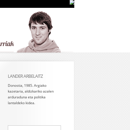
LANDER ARBELAITZ
Donostia, 1985. Argiako
kazetaria, aldizkariko azalen
arduraduna eta politika
lantaldeko kidea.
Bilatu: