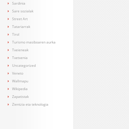
Sardinia
Sare sozialak
Street Art
Tatariarrak
Tirol
Turismo masiboaren aurka
Txeieneak
Txetxenia
Uncategorized
Veneto
Wallmapu
Wikipedia
Zapatistak
Zientzia eta teknologia