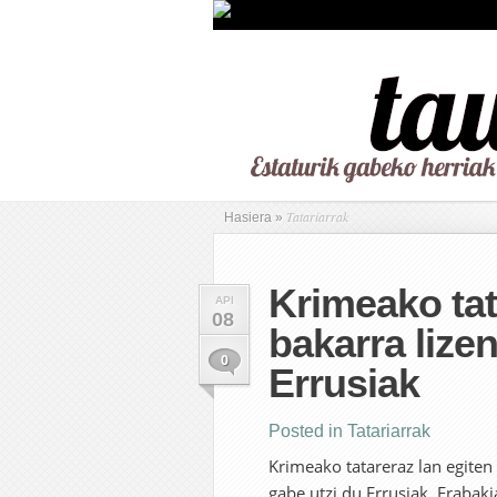
Tatariarrak
Hasiera
»
Krimeako tat
API
08
bakarra lizen
0
Errusiak
Posted in
Tatariarrak
Krimeako tatareraz lan egiten
gabe utzi du Errusiak. Erabaki