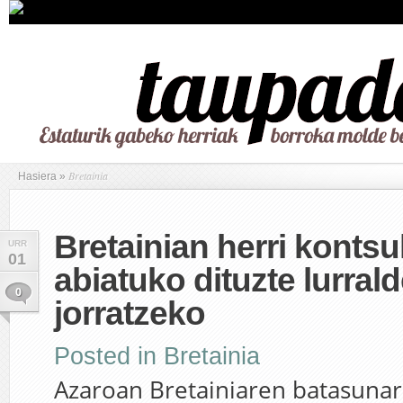
Bretainia
Hasiera
»
Bretainian herri kontsu
URR
01
abiatuko dituzte lurral
0
jorratzeko
Posted in
Bretainia
Azaroan Bretainiaren batasunar