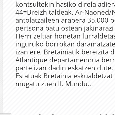
kontsultekin hasiko direla adier
44=Breizh taldeak. Ar-Naoned/
antolatzaileen arabera 35.000 
pertsona batu ostean jakinarazi
Herri zeltiar honetan lurraldet
inguruko borrokan daramatzate 
izan ere, Bretainiatik bereizita
Atlantique departamendua berri
parte izan dadin eskatzen dute.
Estatuak Bretainia eskualdetzat 
mugatu zuen II. Mundu...