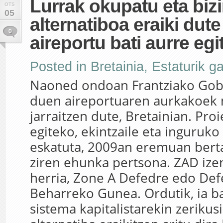
Lurrak okupatu eta bi
OTS
05
alternatiboa eraiki dute
0
aireportu bati aurre eg
Posted in
Bretainia
,
Estaturik g
Naoned ondoan Frantziako Gob
duen aireportuaren aurkakoek 
jarraitzen dute, Bretainian. Pro
egiteko, ekintzaile eta inguruko
eskatuta, 2009an eremuan bertan
ziren ehunka pertsona. ZAD ize
herria, Zone A Defedre edo De
Beharreko Gunea. Ordutik, ia b
sistema kapitalistarekin zerikus