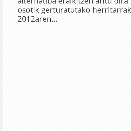
alternatiba eraikitzen aritu dir
osotik gerturatutako herritarrak
2012aren...