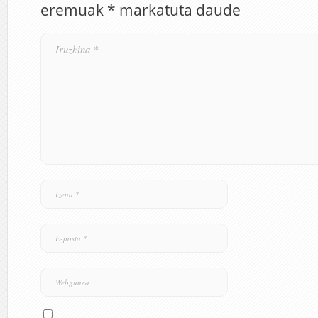
eremuak
*
markatuta daude