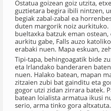
Ostatua goizean goiz utzita, etx
guztietara begira ibili nintzen, 
begiak zabal-zabal ea horrenbe
duten margorik noiz aurkituko.
bueltaxka batzuk eman ostean, 
aurkitu gabe, Falls auzo katoliko
erabaki nuen. Mapa eskuan, zeh
Tipi-tapa, behingoagatik bide z
eta Irlandako banderaren baten 
nuen. Halako batean, mapan ma
zitzaien zubi bat gainditu eta g
gogor utzi zidan zirrara batek. 
batean loialista armatua ikusi nu
serio, arma tinko gora altxatut