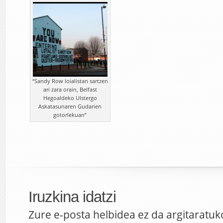
“Sandy Row loialistan sartzen
ari zara orain, Belfast
Hegoaldeko Ulstergo
Askatasunaren Gudarien
gotorlekuan”
Iruzkina idatzi
Zure e-posta helbidea ez da argitaratuk