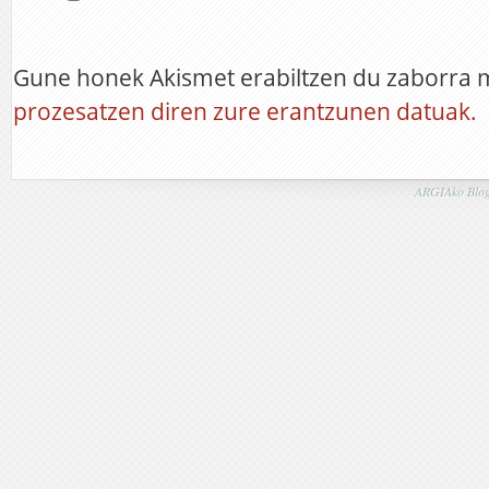
Gune honek Akismet erabiltzen du zaborra 
prozesatzen diren zure erantzunen datuak.
ARGIAko Blog