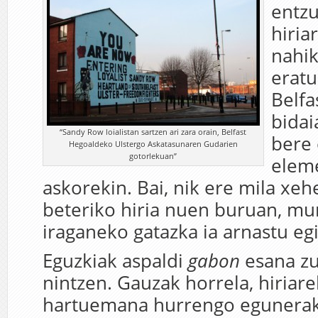
entz
hiria
nahik
eratu
Belfa
bidai
“Sandy Row loialistan sartzen ari zara orain, Belfast
bere 
Hegoaldeko Ulstergo Askatasunaren Gudarien
gotorlekuan”
elem
askorekin. Bai, nik ere mila xe
beteriko hiria nuen buruan, mu
iraganeko gatazka ia arnastu eg
Eguzkiak aspaldi
gabon
esana z
nintzen. Gauzak horrela, hiriar
hartuemana hurrengo egunerak