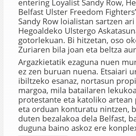
entering Loyalist Sandy Row, H
Belfast Ulster Freedom Fighters”
Sandy Row loialistan sartzen ari 
Hegoaldeko Ulstergo Askatasu
gotorlekuan. Bi hitzetan, oso ok
Zuriaren bila joan eta beltza aur
Argazkietatik ezaguna nuen mur
ez zen buruan nuena. Etsaiari u
ibiltzeko esanaz, nortasun prop
margoa, mila batailaren lekuko
protestante eta katoliko artean
eta orduan konturatu nintzen, b
duten bezalakoa dela Belfast, b
duguna baino askoz ere konple