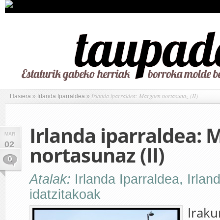
Irlanda iparraldea: Margoen nortasunaz (II)
Hasiera
»
Irlanda Iparraldea
»
Irlanda iparraldea:
MAR
02
nortasunaz (II)
0
Atalak:
Irlanda Iparraldea
,
Irlan
idatzitakoak
Irakur