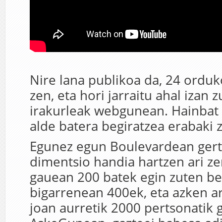
Nire lana publikoa da, 24 orduk
zen, eta hori jarraitu ahal izan
irakurleak webgunean. Hainbat
alde batera begiratzea erabaki 
Egunez egun Boulevardean gert
dimentsio handia hartzen ari z
gauean 200 batek egin zuten ber
bigarrenean 400ek, eta azken ar
joan aurretik 2000 pertsonatik