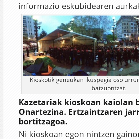
informazio eskubidearen aurkak
Kioskotik geneukan ikuspegia oso urru
batzuontzat.
Kazetariak kioskoan kaiolan b
Onartezina. Ertzaintzaren jar
bortitzagoa.
Ni kioskoan egon nintzen gaino