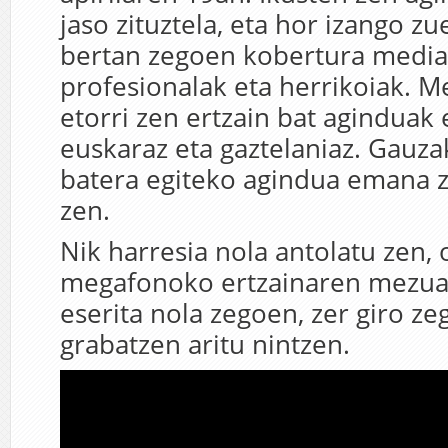
jaso zituztela, eta hor izango zu
bertan zegoen kobertura media
profesionalak eta herrikoiak. 
etorri zen ertzain bat aginduak
euskaraz eta gaztelaniaz. Gauz
batera egiteko agindua emana z
zen.
Nik harresia nola antolatu zen,
megafonoko ertzainaren mezua,
eserita nola zegoen, zer giro z
grabatzen aritu nintzen.