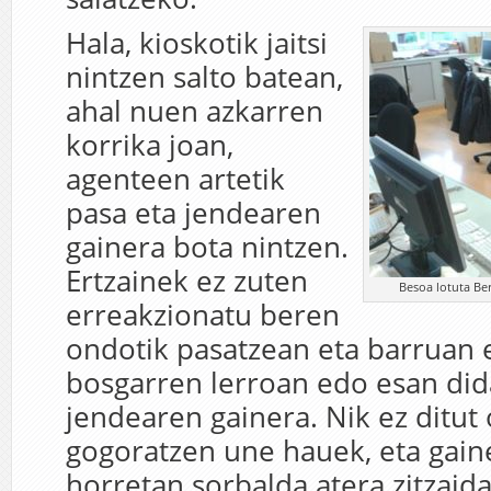
Hala, kioskotik jaitsi
nintzen salto batean,
ahal nuen azkarren
korrika joan,
agenteen artetik
pasa eta jendearen
gainera bota nintzen.
Ertzainek ez zuten
Besoa lotuta Berr
erreakzionatu beren
ondotik pasatzean eta barruan e
bosgarren lerroan edo esan did
jendearen gainera. Nik ez ditut
gogoratzen une hauek, eta gai
horretan sorbalda atera zitzaid