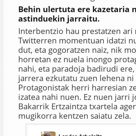
Behin ulertuta ere kazetaria n
astinduekin jarraitu.
Interbentzio hau prestatzen ari 
Twitterren momentuan idatzi n
dut, eta gogoratzen naiz, nik 
horretan ez nuela inongo prot
nahi, eta paradoja badirudi ere,
jarrera ezkutatu zuen lehena ni 
Protagonistak herri harresian 
izatea nahi nuen. Ez nuen jarri 
Bakarrik Ertzaintza txartela age
mugikorra kentzen saiatu zela.