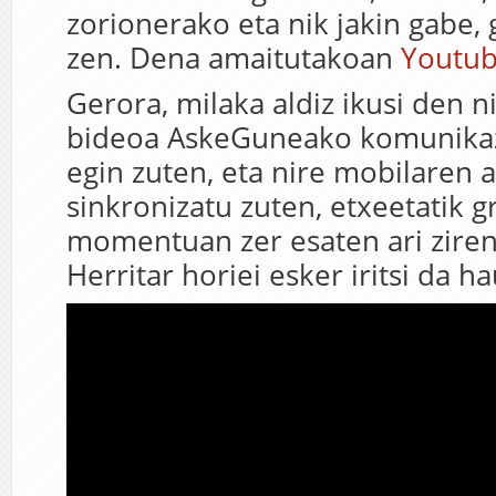
zorionerako eta nik jakin gabe,
zen. Dena amaitutakoan
Youtub
Gerora, milaka aldiz ikusi den 
bideoa AskeGuneako komunikaz
egin zuten, eta nire mobilaren 
sinkronizatu zuten, etxeetatik 
momentuan zer esaten ari ziren 
Herritar horiei esker iritsi da h