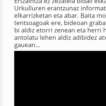
Ertzaintza ez zezatela bidali esk
Urkulluren erantzunaz informa
elkarrizketan eta abar. Baita 
tentsoagoak ere, bideoan grabat
bi aldiz etorri zenean eta herri 
antolatu lehen aldiz adibidez at
gauean…