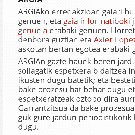
ARGIAko erredakzioan gaiari bur
genuen, eta
gaia informatiboki 
genuela
erabaki genuen. Horret
denbora guztian eta
Axier Lope
askotan bertan egotea erabaki 
ARGIAn gazte hauek beren jardu
soilagatik espetxera bidaltzea in
ikusten dugu batetik; eta bestet
bake prozesu bat behar dugu e
espetxeratzeak oztopo dira aurr
Garrantzitsua da bake prozesua 
guk gure jardun periodistikotik 
dugu.