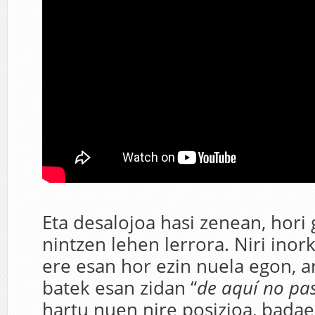
Eta desalojoa hasi zenean, hori
nintzen lehen lerrora. Niri inor
ere esan hor ezin nuela egon, a
batek esan zidan “
de aquí no pa
hartu nuen nire posizioa, bada