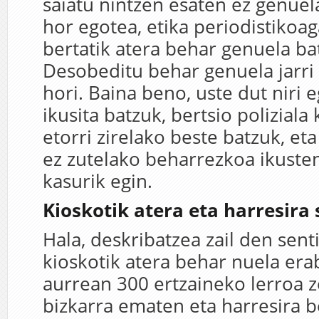
saiatu nintzen esaten ez genue
hor egotea, etika periodistikoag
bertatik atera behar genuela ba
Desobeditu behar genuela jarri
hori. Baina beno, uste dut niri 
ikusita batzuk, bertsio poliziala
etorri zirelako beste batzuk, et
ez zutelako beharrezkoa ikusten
kasurik egin.
Kioskotik atera eta harresira 
Hala, deskribatzea zail den sen
kioskotik atera behar nuela era
aurrean 300 ertzaineko lerroa z
bizkarra ematen eta harresira b