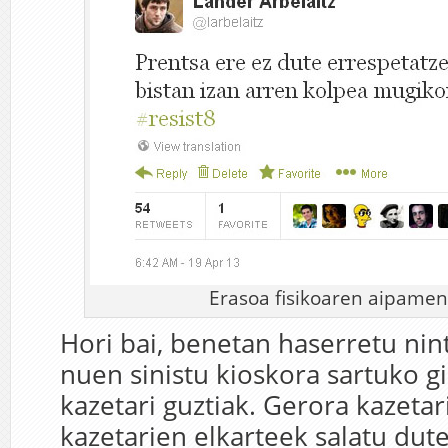
Erasoa fisikoaren aipameni
Hori bai, benetan haserretu nin
nuen sinistu kioskora sartuko gi
kazetari guztiak. Gerora kazetar
kazetarien elkarteek salatu dute