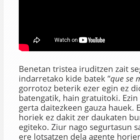
Benetan tristea iruditzen zait s
indarretako kide batek “
que se 
gorrotoz beterik ezer egin ez d
batengatik, hain gratuitoki. Ezin
gerta daitezkeen gauza hauek. E
horiek ez dakit zer daukaten b
egiteko. Ziur nago segurtasun s
ere lotsatzen dela agente horien