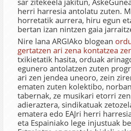
sar zitekeela jakitun, AskeGun
herri harresia antolatu zuten.
horretatik aurrera, hiru egun et
bertan izan nintzen gaia jarraitz
Nire lana ARGIAko blogean
ord
gertatzen ari zena kontatzea ze
txikietatik hasita, orduak arina
egunero antolatzen zuten progr
ari zen jendea uneoro, zein zir
ematen zuten kolektibo, norba
tabernak, ze musikari etorri ze
adieraztera, sindikatuak zetoze
ematera edo EAJri herri harresi
eta Espainiako lege injustuak b