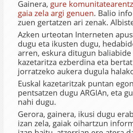
Gainera,
gure komunitatearentz
gaia zela argi genuen
. Balio in
zuen gertatzen ari zenak. Albist
Azken urteotan Interneten apus
dugu eta ikusten dugu, hedabide
arren, eskura ditugun baliabide
kazetaritza ezberdina eta bertat
jorratzeko aukera dugula halako
Euskal kazetaritzak puntan ego
pentsatzen dugu ARGIAn, eta g
nahi dugu.
Gerora, gainera, ikusi dugu era
izan zela, gaiak oihartzun info
izan baitu, atzerrian ere atera d