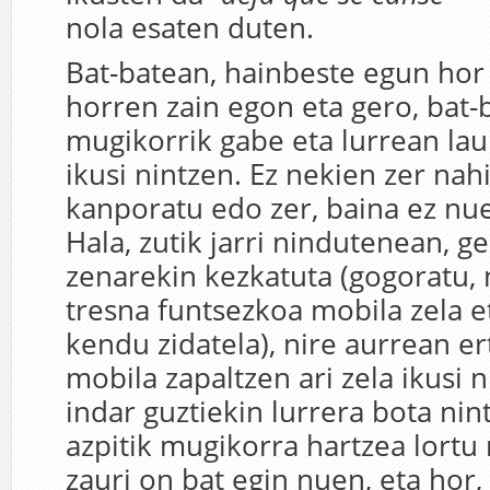
nola esaten duten.
Bat-batean, hainbeste egun h
horren zain egon eta gero, bat-
mugikorrik gabe eta lurrean lau
ikusi nintzen. Ez nekien zer nahi
kanporatu edo zer, baina ez nu
Hala, zutik jarri nindutenean, ge
zenarekin kezkatuta (gogoratu, 
tresna funtsezkoa mobila zela e
kendu zidatela), nire aurrean er
mobila zapaltzen ari zela ikusi 
indar guztiekin lurrera bota nin
azpitik mugikorra hartzea lortu
zauri on bat egin nuen, eta hor,