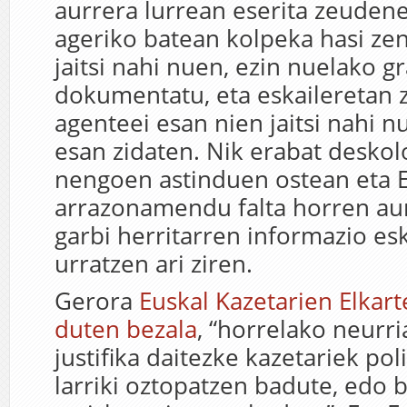
aurrera lurrean eserita zeuden
ageriko batean kolpeka hasi zen
jaitsi nahi nuen, ezin nuelako gr
dokumentatu, eta eskaileretan 
agenteei esan nien jaitsi nahi n
esan zidaten. Nik erabat deskol
nengoen astinduen ostean eta E
arrazonamendu falta horren aur
garbi herritarren informazio e
urratzen ari ziren.
Gerora
Euskal Kazetarien Elkar
duten bezala
, “horrelako neurri
justifika daitezke kazetariek pol
larriki oztopatzen badute, edo b