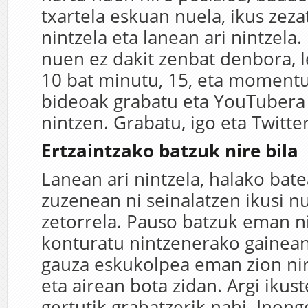
txartela eskuan nuela, ikus zeza
nintzela eta lanean ari nintzela.
nuen ez dakit zenbat denbora, l
10 bat minutu, 15, eta moment
bideoak grabatu eta YouTubera 
nintzen. Grabatu, igo eta Twitte
Ertzaintzako batzuk nire bila
Lanean ari nintzela, halako bate
zuzenean ni seinalatzen ikusi n
zetorrela. Pauso batzuk eman ni
konturatu nintzenerako gainea
gauza eskukolpea eman zion ni
eta airean bota zidan. Argi ikus
gertutik grabatzerik nahi. Inon