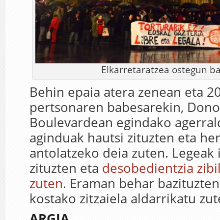
Elkarretaratzea ostegun b
Behin epaia atera zenean eta 2
pertsonaren babesarekin, Dono
Boulevardean egindako agerrald
aginduak hautsi zituzten eta her
antolatzeko deia zuten. Legeak i
zituzten eta
desobedientzia zibi
zuten
. Eraman behar bazituzten
kostako zitzaiela aldarrikatu zut
ARGIA