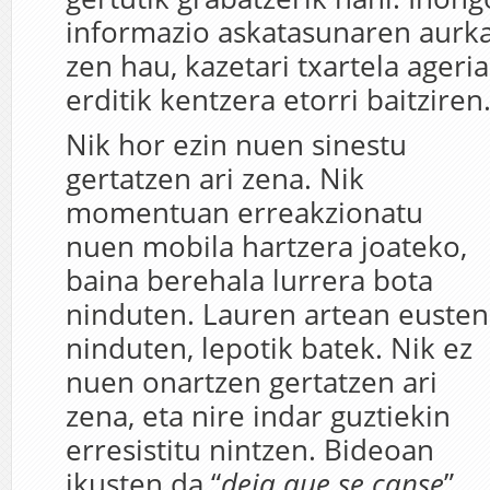
informazio askatasunaren aurka
zen hau, kazetari txartela ageri
erditik kentzera etorri baitziren
Nik hor ezin nuen sinestu
gertatzen ari zena. Nik
momentuan erreakzionatu
nuen mobila hartzera joateko,
baina berehala lurrera bota
ninduten. Lauren artean eusten
ninduten, lepotik batek. Nik ez
nuen onartzen gertatzen ari
zena, eta nire indar guztiekin
erresistitu nintzen. Bideoan
ikusten da “
deja que se canse
”