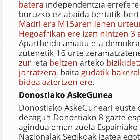
batera
independentzia errefer
buruzko eztabaida bertatik-bert
Madrilera M15aren lehen urte
Hegoafrikan ere izan nintzen 3 
Apartheida amaitu eta demokraz
zutenetik 16 urte zeramatzaten
zuri
eta
beltzen
arteko
bizikide
jorratzera
, baita
gudatik bakera
bidea aztertzen ere
.
Donostiako AskeGunea
Donostiako AskeGuneari eustek
dezagun Donostiako 8 gazte es
agindua eman zuela Espainiako 
Nazionalak Segikoak izatea egot