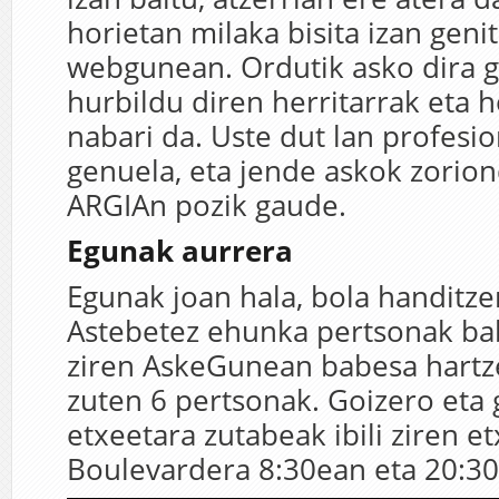
horietan milaka bisita izan geni
webgunean. Ordutik asko dira g
hurbildu diren herritarrak eta h
nabari da. Uste dut lan profesio
genuela, eta jende askok zorion
ARGIAn pozik gaude.
Egunak aurrera
Egunak joan hala, bola handitze
Astebetez ehunka pertsonak ba
ziren AskeGunean babesa hartz
zuten 6 pertsonak. Goizero eta
etxeetara zutabeak ibili ziren et
Boulevardera 8:30ean eta 20:30