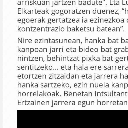
arriskuan jartzen badute”. Eta E
Elkarteak gogoratzen duenez, “
egoerak gertatzea ia ezinezkoa 
kontzentrazio baketsu batean”.
Nire ezintasunean, hanka bat 
kanpoan jarri eta bideo bat gra
nintzen, behintzat pixka bat ge
sentitzeko… eta hala ere sarrer
etortzen zitzaidan eta jarrera 
hanka sartzeko, ezin nuela kan
horrelakoak. Benetan intsultan
Ertzainen jarrera egun horretan