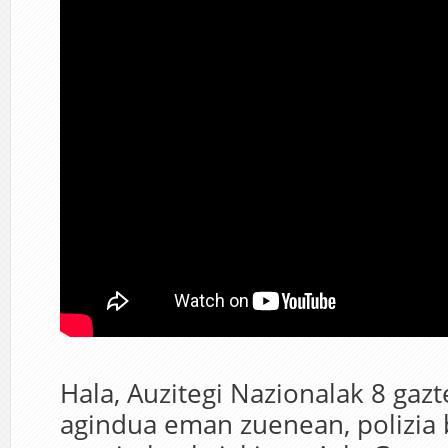
Hala, Auzitegi Nazionalak 8 gazt
agindua eman zuenean, polizia 