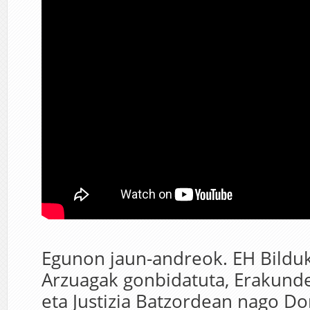
Egunon jaun-andreok. EH Bilduk
Arzuagak gonbidatuta, Erakund
eta Justizia Batzordean nago D