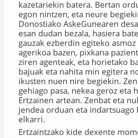
kazetariekin batera. Bertan ord
egon nintzen, eta neure begieki
Donostiako AskeGunearen desa
esan dudan bezala, hasiera bate
gauzak ezberdin egiteko asmoz e
agerikoa bazen, pixkana pazient
ziren agenteak, eta horietako b
bajuak eta nahita min egitera no
ikusten nuen nire begiekin. Ze
gehiago pasa, nekea geroz eta 
Ertzainen artean. Zenbat eta nu
jendea orduan eta indartsuago 
elkarri.
Ertzaintzako kide dexente mom