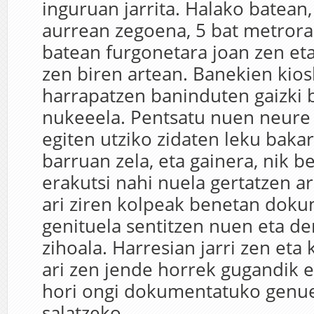
inguruan jarrita. Halako batean
aurrean zegoena, 5 bat metrora
batean furgonetara joan zen eta
zen biren artean. Banekien kiosk
harrapatzen baninduten gaizki
nukeeela. Pentsatu nuen neure 
egiten utziko zidaten leku baka
barruan zela, eta gainera, nik be
erakutsi nahi nuela gertatzen a
ari ziren kolpeak benetan dok
genituela sentitzen nuen eta d
zihoala. Harresian jarri zen eta
ari zen jende horrek gugandik 
hori ongi dokumentatuko genue
salatzeko.