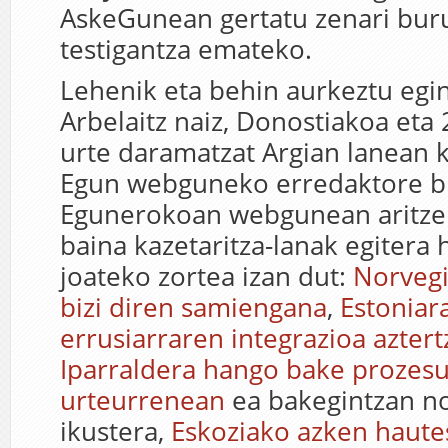
AskeGunean gertatu zenari bur
testigantza emateko.
Lehenik eta behin aurkeztu egi
Arbelaitz naiz, Donostiakoa eta 2
urte daramatzat Argian lanean ka
Egun webguneko erredaktore bu
Egunerokoan webgunean aritzen
baina kazetaritza-lanak egitera 
joateko zortea izan dut:
Norvegi
bizi diren samiengana
,
Estoniar
errusiarraren integrazioa aztert
Iparraldera hango bake prozesu
urteurrenean
ea bakegintzan nol
ikustera,
Eskoziako azken haut