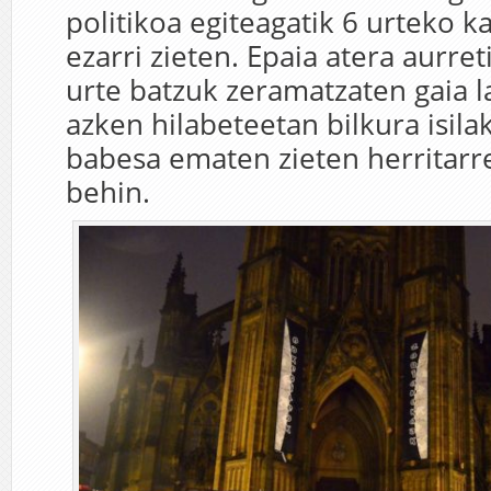
politikoa egiteagatik 6 urteko ka
ezarri zieten. Epaia atera aurre
urte batzuk zeramatzaten gaia l
azken hilabeteetan bilkura isila
babesa ematen zieten herritarr
behin.