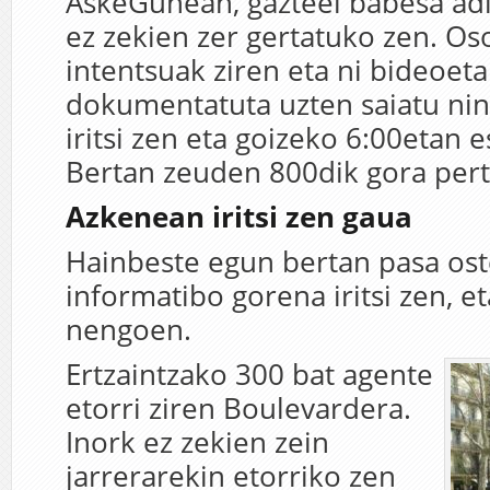
AskeGunean, gazteei babesa adi
ez zekien zer gertatuko zen. 
intentsuak ziren eta ni bideoeta
dokumentatuta uzten saiatu nin
iritsi zen eta goizeko 6:00etan 
Bertan zeuden 800dik gora per
Azkenean iritsi zen gaua
Hainbeste egun bertan pasa o
informatibo gorena iritsi zen, e
nengoen.
Ertzaintzako 300 bat agente
etorri ziren Boulevardera.
Inork ez zekien zein
jarrerarekin etorriko zen