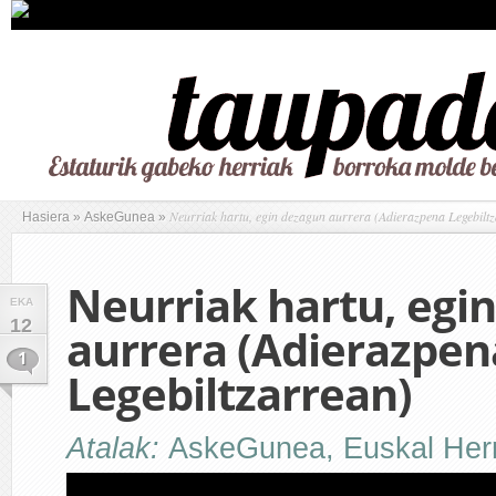
Neurriak hartu, egin dezagun aurrera (Adierazpena Legebilt
Hasiera
»
AskeGunea
»
Neurriak hartu, egi
EKA
12
aurrera (Adierazpen
1
Legebiltzarrean)
Atalak:
AskeGunea
,
Euskal Her