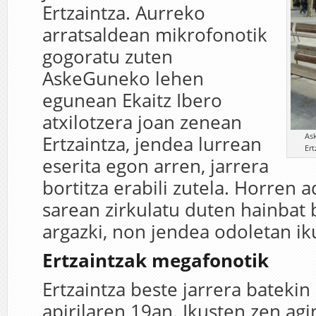
Ertzaintza. Aurreko
arratsaldean mikrofonotik
gogoratu zuten
AskeGuneko lehen
egunean Ekaitz Ibero
atxilotzera joan zenean
As
Ertzaintza, jendea lurrean
Ert
eserita egon arren, jarrera
bortitza erabili zutela. Horren a
sarean zirkulatu duten hainbat 
argazki, non jendea odoletan ik
Ertzaintzak megafonotik
Ertzaintza beste jarrera batekin
apirilaren 19an. Ikusten zen agi