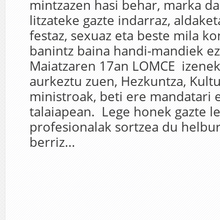
mintzazen hasi behar, marka d
litzateke gazte indarraz, aldake
festaz, sexuaz eta beste mila ko
banintz baina handi-mandiek ez 
Maiatzaren 17an LOMCE izenek
aurkeztu zuen, Hezkuntza, Kultu
ministroak, beti ere mandatari
talaiapean. Lege honek gazte le
profesionalak sortzea du helbur
berriz...