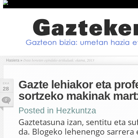
Data honetan egindako artikuluak: ekaina, 2013
Hasiera
»
Gazte lehiakor eta pro
EKA
28
sortzeko makinak mar
0
Posted in
Hezkuntza
Gaztetasuna izan, sentitu eta su
da. Blogeko lehenengo sarrera 