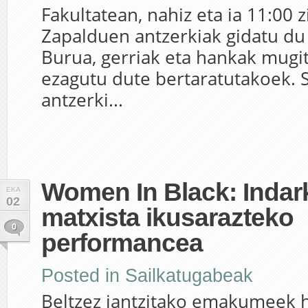
Fakultatean, nahiz eta ia 11:00 
Zapalduen antzerkiak gidatu du 
Burua, gerriak eta hankak mugit
ezagutu dute bertaratutakoek. S
antzerki...
Women In Black: Indar
EKA
02
matxista ikusarazteko
0
performancea
Posted in
Sailkatugabeak
Beltzez jantzitako emakumeek 