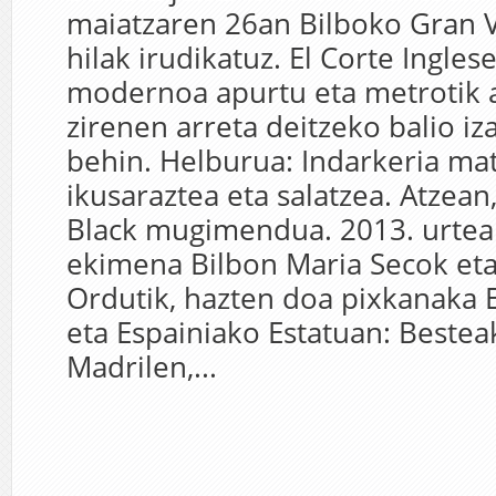
maiatzaren 26an Bilboko Gran V
hilak irudikatuz. El Corte Ingles
modernoa apurtu eta metrotik a
zirenen arreta deitzeko balio i
behin. Helburua: Indarkeria mat
ikusaraztea eta salatzea. Atzea
Black mugimendua. 2013. urtean
ekimena Bilbon Maria Secok et
Ordutik, hazten doa pixkanaka 
eta Espainiako Estatuan: Besteak
Madrilen,...