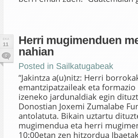
Herri mugimenduen m
EKA
11
nahian
0
Posted in
Sailkatugabeak
“Jakintza a(u)nitz: Herri borroka
emantzipatzaileak eta formazio 
izeneko jardunaldiak egin ditu
Donostian Joxemi Zumalabe Fu
antolatuta. Bikain uztartu dituzt
mugimendua eta herri mugime
10:00etan zen hitzordua Ibaeta