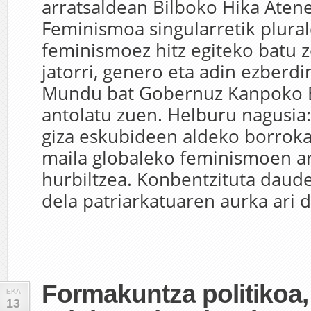
arratsaldean Bilboko Hika Aten
Feminismoa singularretik plural
feminismoez hitz egiteko batu 
jatorri, genero eta adin ezberd
Mundu bat Gobernuz Kanpoko 
antolatu zuen. Helburu nagusi
giza eskubideen aldeko borroka
maila globaleko feminismoen ar
hurbiltzea. Konbentzituta daud
dela patriarkatuaren aurka ari di
Formakuntza politikoa,
EKA
13