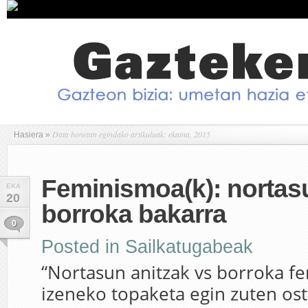
Data honetan egindako artikuluak: ekaina, 2015
Hasiera
»
Feminismoa(k): nortasu
EKA
20
borroka bakarra
0
Posted in
Sailkatugabeak
“Nortasun anitzak vs borroka fe
izeneko topaketa egin zuten ost