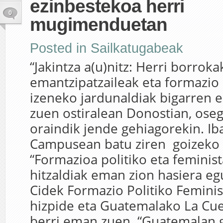
ezinbestekoa herri
0
mugimenduetan
Posted in
Sailkatugabeak
“Jakintza a(u)nitz: Herri borroka
emantzipatzaileak eta formazio 
izeneko jardunaldiak bigarren e
zuen ostiralean Donostian, ose
oraindik jende gehiagorekin. Ib
Campusean batu ziren goizeko s
“Formazioa politiko eta feminist
hitzaldiak eman zion hasiera eg
Cidek Formazio Politiko Feminis
hizpide eta Guatemalako La Cu
berri eman zuen. “Guatemalan gu