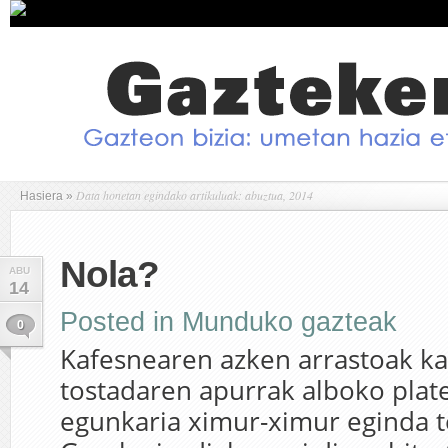
Data honetan egindako artikuluak: abuztua, 2014
Hasiera
»
Nola?
ABU
14
Posted in
Munduko gazteak
0
Kafesnearen azken arrastoak kat
tostadaren apurrak alboko plat
egunkaria ximur-ximur eginda t