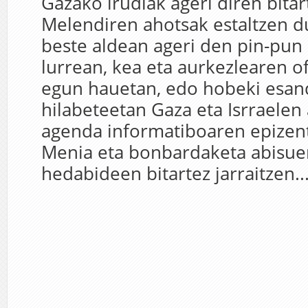
Gazako irudiak ageri diren bitar
Melendiren ahotsak estaltzen d
beste aldean ageri den pin-pun
lurrean, kea eta aurkezlearen o
egun hauetan, edo hobeki esan
hilabeteetan Gaza eta Isrraelen 
agenda informatiboaren epizent
Menia eta bonbardaketa abisue
hedabideen bitartez jarraitzen..