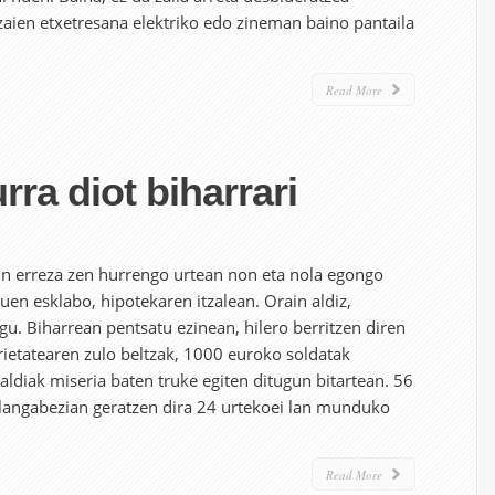
 zaien etxetresana elektriko edo zineman baino pantaila
Read More
rra diot biharrari
in erreza zen hurrengo urtean non eta nola egongo
tuen esklabo, hipotekaren itzalean. Orain aldiz,
gu. Biharrean pentsatu ezinean, hilero berritzen diren
ietatearen zulo beltzak, 1000 euroko soldatak
 aldiak miseria baten truke egiten ditugun bitartean. 56
angabezian geratzen dira 24 urtekoei lan munduko
Read More