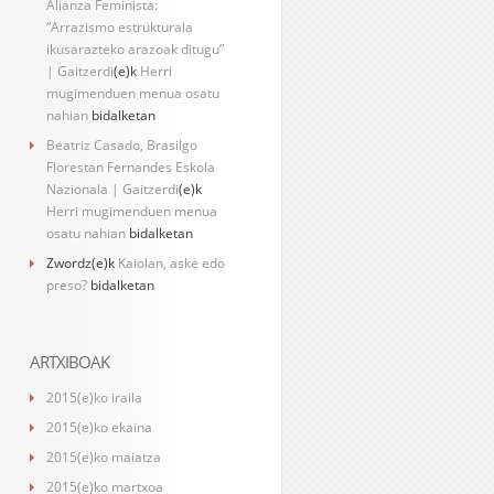
Alianza Feminista:
“Arrazismo estrukturala
ikusarazteko arazoak ditugu”
| Gaitzerdi
(e)k
Herri
mugimenduen menua osatu
nahian
bidalketan
Beatriz Casado, Brasilgo
Florestan Fernandes Eskola
Nazionala | Gaitzerdi
(e)k
Herri mugimenduen menua
osatu nahian
bidalketan
Zwordz
(e)k
Kaiolan, aske edo
preso?
bidalketan
ARTXIBOAK
2015(e)ko iraila
2015(e)ko ekaina
2015(e)ko maiatza
2015(e)ko martxoa