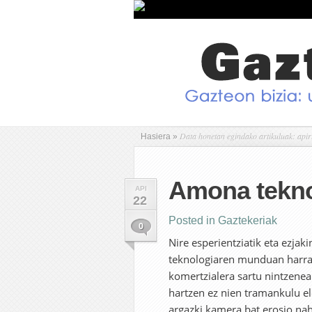
Data honetan egindako artikuluak: apir
Hasiera
»
Amona tekno
API
22
Posted in
Gaztekeriak
0
Nire esperientziatik eta ezjak
teknologiaren munduan harrap
komertzialera sartu nintzenean
hartzen ez nien tramankulu el
argazki kamera bat erosio nah