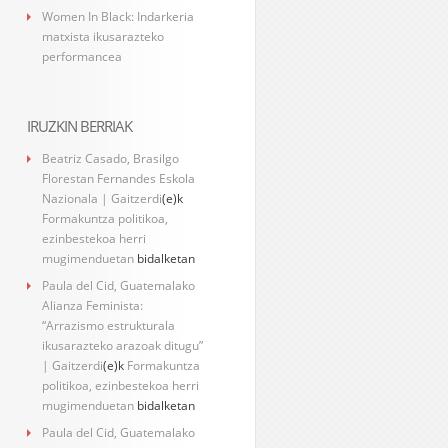
Women In Black: Indarkeria
matxista ikusarazteko
performancea
IRUZKIN BERRIAK
Beatriz Casado, Brasilgo
Florestan Fernandes Eskola
Nazionala | Gaitzerdi
(e)k
Formakuntza politikoa,
ezinbestekoa herri
mugimenduetan
bidalketan
Paula del Cid, Guatemalako
Alianza Feminista:
“Arrazismo estrukturala
ikusarazteko arazoak ditugu”
| Gaitzerdi
(e)k
Formakuntza
politikoa, ezinbestekoa herri
mugimenduetan
bidalketan
Paula del Cid, Guatemalako