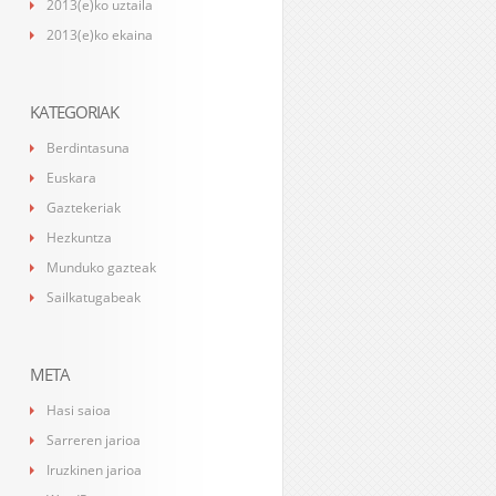
2013(e)ko uztaila
2013(e)ko ekaina
KATEGORIAK
Berdintasuna
Euskara
Gaztekeriak
Hezkuntza
Munduko gazteak
Sailkatugabeak
META
Hasi saioa
Sarreren jarioa
Iruzkinen jarioa