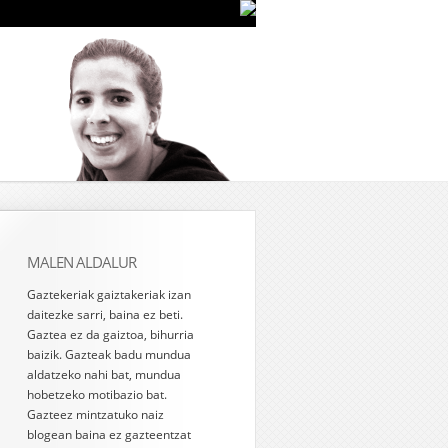
MALEN ALDALUR
Gaztekeriak gaiztakeriak izan
daitezke sarri, baina ez beti.
Gaztea ez da gaiztoa, bihurria
baizik. Gazteak badu mundua
aldatzeko nahi bat, mundua
hobetzeko motibazio bat.
Gazteez mintzatuko naiz
blogean baina ez gazteentzat