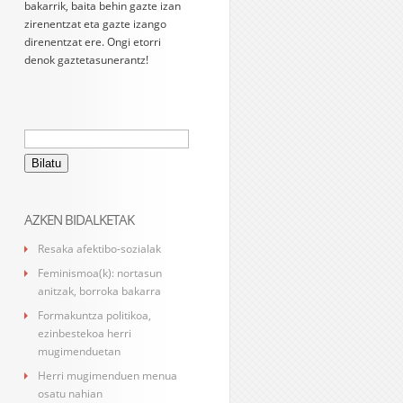
bakarrik, baita behin gazte izan
zirenentzat eta gazte izango
direnentzat ere. Ongi etorri
denok gaztetasunerantz!
Bilatu:
AZKEN BIDALKETAK
Resaka afektibo-sozialak
Feminismoa(k): nortasun
anitzak, borroka bakarra
Formakuntza politikoa,
ezinbestekoa herri
mugimenduetan
Herri mugimenduen menua
osatu nahian