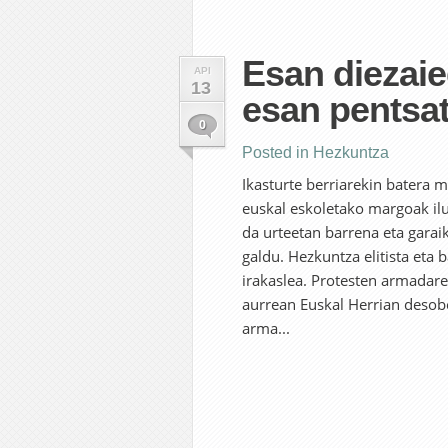
Esan diezaie
API
13
esan pentsat
0
Posted in
Hezkuntza
Ikasturte berriarekin batera 
euskal eskoletako margoak ilu
da urteetan barrena eta garaik
galdu. Hezkuntza elitista eta
irakaslea. Protesten armadare
aurrean Euskal Herrian desobe
arma...