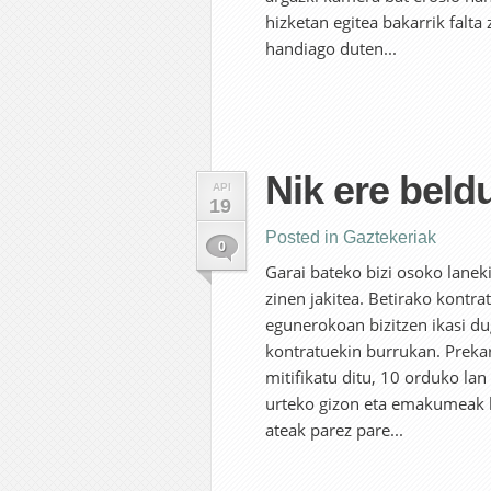
hizketan egitea bakarrik falta
handiago duten...
Nik ere beldu
API
19
Posted in
Gaztekeriak
0
Garai bateko bizi osoko lanek
zinen jakitea. Betirako kontra
egunerokoan bizitzen ikasi du
kontratuekin burrukan. Prekar
mitifikatu ditu, 10 orduko lan
urteko gizon eta emakumeak l
ateak parez pare...