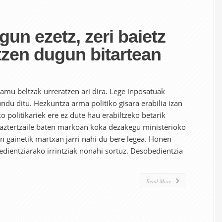
gun ezetz, zeri baietz
zen dugun bitartean
mamu beltzak urreratzen ari dira. Lege inposatuak
ndu ditu. Hezkuntza arma politiko gisara erabilia izan
o politikariek ere ez dute hau erabiltzeko betarik
 baztertzaile baten markoan koka dezakegu ministerioko
n gainetik martxan jarri nahi du bere legea. Honen
dientziarako irrintziak nonahi sortuz. Desobedientzia
Read More