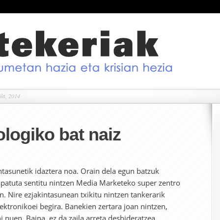
ila, 2014
logiko bat naiz
intasunetik idaztera noa. Orain dela egun batzuk
atuta sentitu nintzen Media Marketeko super zentro
. Nire ezjakintasunean txikitu nintzen tankerarik
ektronikoei begira. Banekien zertara joan nintzen,
i nuen. Baina, ez da zaila arreta desbideratzea