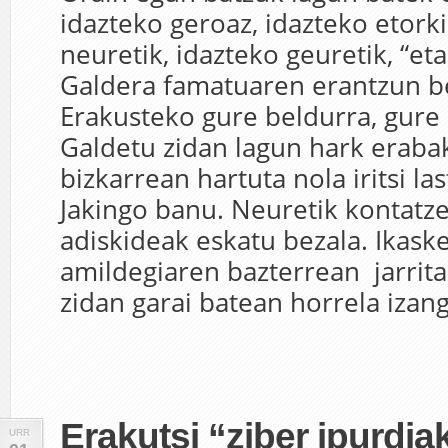
idazteko geroaz, idazteko etork
neuretik, idazteko geuretik, “eta
Galdera famatuaren erantzun be
Erakusteko gure beldurra, gure
Galdetu zidan lagun hark eraba
bizkarrean hartuta nola iritsi la
Jakingo banu. Neuretik kontatze
adiskideak eskatu bezala. Ikask
amildegiaren bazterrean jarrit
zidan garai batean horrela izang
Erakutsi “ziber ipurdia
URR