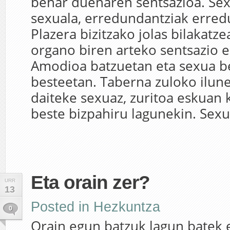
behar duenaren sentsazioa. Sexu
sexuala, erredundantziak erred
Plazera bizitzako jolas bilakatze
organo biren arteko sentsazio e
Amodioa batzuetan eta sexua b
besteetan. Taberna zuloko ilune
daiteke sexuaz, zuritoa eskuan 
beste bizpahiru lagunekin. Sexua
Eta orain zer?
URR
13
Posted in
Hezkuntza
0
Orain egun batzuk lagun batek 