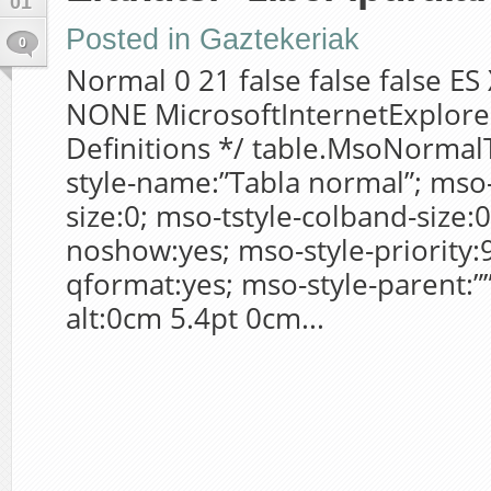
01
Posted in
Gaztekeriak
0
Normal 0 21 false false false E
NONE MicrosoftInternetExplorer
Definitions */ table.MsoNormal
style-name:”Tabla normal”; mso
size:0; mso-tstyle-colband-size:0
noshow:yes; mso-style-priority:
qformat:yes; mso-style-parent:”
alt:0cm 5.4pt 0cm...