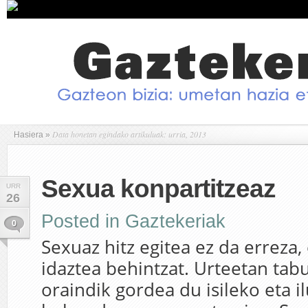
Data honetan egindako artikuluak: urria, 2013
Hasiera
»
Sexua konpartitzeaz
URR
26
Posted in
Gaztekeriak
0
Sexuaz hitz egitea ez da erreza,
idaztea behintzat. Urteetan tab
oraindik gordea du isileko eta i