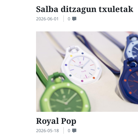
Salba ditzagun txuletak
2026-06-01
0
Royal Pop
2026-05-18
0