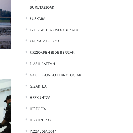
BURUTAZIOAK
EUSKARA
EZETZ ASTEA ONDO BUKATU
FAUNA PUBLIKOA
FIKZIOAREN BIDE BERRIAK
FLASH BATEAN
GAUR EGUNGO TEKNOLOGIAK
GIZARTEA
HEZKUNTZA
HISTORIA
HIZKUNTZAK
JAZZALDIA 2011