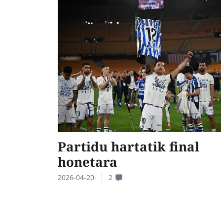
Partidu hartatik final
honetara
2026-04-20
2