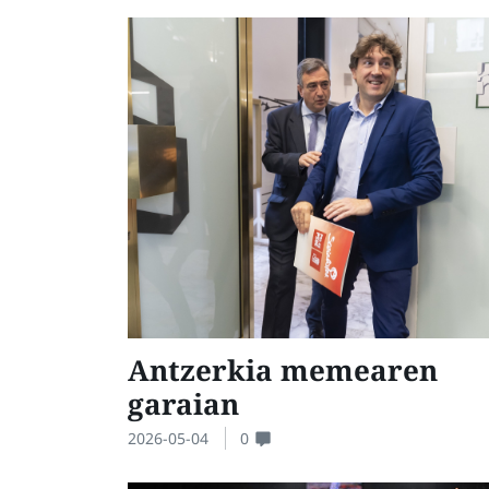
Antzerkia memearen
garaian
2026-05-04
0