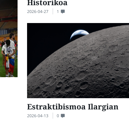
Historikoa
2026-04-27
1
Estraktibismoa Ilargian
2026-04-13
0