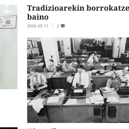
Tradizioarekin borrokatz
baino
2026-05-11
2