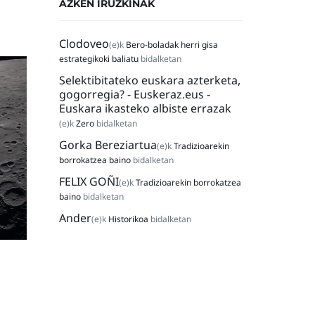
AZKEN IRUZKINAK
Clodoveo
(e)k
Bero-boladak herri gisa
estrategikoki baliatu
bidalketan
Selektibitateko euskara azterketa,
gogorregia? - Euskeraz.eus -
Euskara ikasteko albiste errazak
(e)k
Zero
bidalketan
Gorka Bereziartua
(e)k
Tradizioarekin
borrokatzea baino
bidalketan
FELIX GOÑI
(e)k
Tradizioarekin borrokatzea
baino
bidalketan
Ander
(e)k
Historikoa
bidalketan