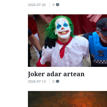
2026-07-26
0
Joker adar artean
2026-07-13
0