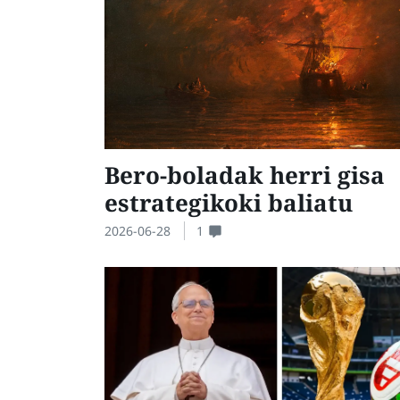
Bero-boladak herri gisa
estrategikoki baliatu
2026-06-28
1