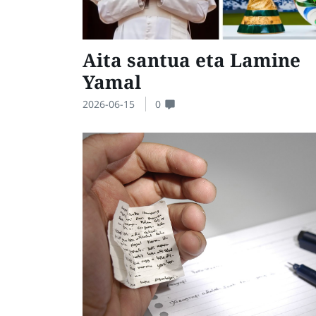
Aita santua eta Lamine
Yamal
2026-06-15
0