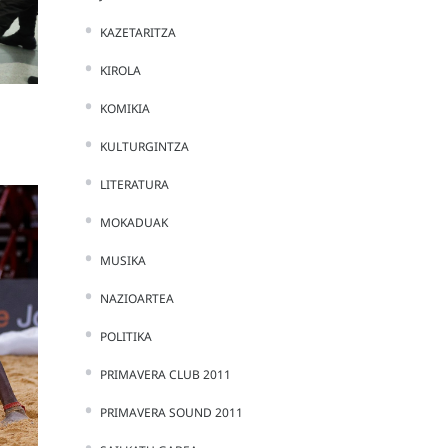
KAZETARITZA
KIROLA
KOMIKIA
KULTURGINTZA
LITERATURA
MOKADUAK
MUSIKA
NAZIOARTEA
POLITIKA
PRIMAVERA CLUB 2011
PRIMAVERA SOUND 2011