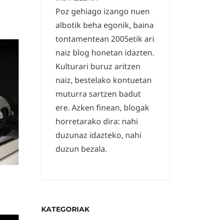
Poz gehiago izango nuen
albotik beha egonik, baina
tontamentean 2005etik ari
naiz blog honetan idazten.
Kulturari buruz aritzen
naiz, bestelako kontuetan
muturra sartzen badut
ere. Azken finean, blogak
horretarako dira: nahi
duzunaz idazteko, nahi
duzun bezala.
KATEGORIAK