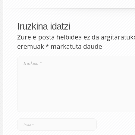
Iruzkina idatzi
Zure e-posta helbidea ez da argitaratuk
eremuak
*
markatuta daude