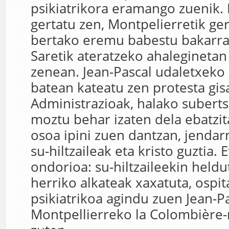
psikiatrikora eramango zuenik.
gertatu zen, Montpelierretik ger
bertako eremu babestu bakarra
Saretik ateratzeko ahaleginetan 
zenean. Jean-Pascal udaletxeko
batean kateatu zen protesta gis
Administrazioak, halako suberts
moztu behar izaten dela ebatzit
osoa ipini zuen dantzan, jendarm
su-hiltzaileak eta kristo guztia. 
ondorioa: su-hiltzaileekin held
herriko alkateak xaxatuta, ospit
psikiatrikoa agindu zuen Jean-Pa
Montpellierreko la Colombière