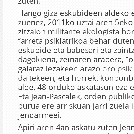
zuten.
Hango giza eskubideen aldeko e
zuenez, 2011ko uztailaren 5eko 
zitzaion militante ekologista hon
“arreta psikiatrikoa behar dute
eskubide eta babesari eta zain
dagokiena, zeinaren arabera, “
galaraz lezakeen arazo oro psiki
daitekeen, eta horrek, konponb
alde, 48 orduko askatasun eza 
Eta Jean-Pascalek, orden publiko
burua ere arriskuan jarri zuela i
jendarmeei.
Apirilaren 4an askatu zuten Jea