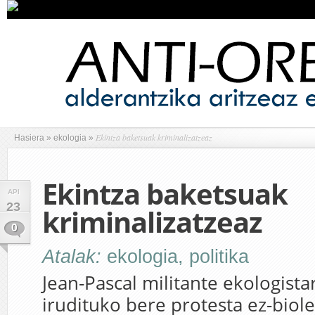
Ekintza baketsuak kriminalizatzeaz
Hasiera
»
ekologia
»
Ekintza baketsuak
API
23
kriminalizatzeaz
0
Atalak:
ekologia
,
politika
Jean-Pascal militante ekologistar
irudituko bere protesta ez-biol