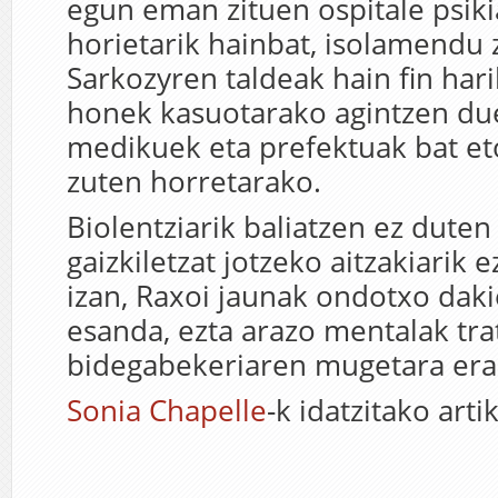
egun eman zituen ospitale psiki
horietarik hainbat, isolamendu 
Sarkozyren taldeak hain fin hari
honek kasuotarako agintzen d
medikuek eta prefektuak bat eto
zuten horretarako.
Biolentziarik baliatzen ez duten
gaizkiletzat jotzeko aitzakiarik e
izan, Raxoi jaunak ondotxo dak
esanda, ezta arazo mentalak tr
bidegabekeriaren mugetara era
Sonia Chapelle
-k idatzitako arti