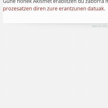
Gune honek Akismet erabiltzen du zaborra 
prozesatzen diren zure erantzunen datuak.
ARGIAko Blog