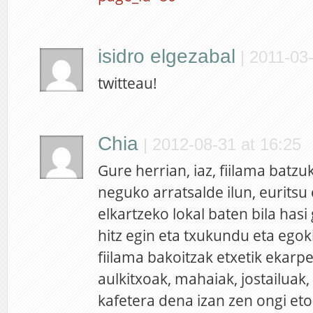
isidro elgezabal
|
2011-03-
twitteau!
Chia
|
2012-08-31 at 16:25
Gure herrian, iaz, fiilama batzu
neguko arratsalde ilun, euritsu
elkartzeko lokal baten bila hasi
hitz egin eta txukundu eta egok
fiilama bakoitzak etxetik ekarp
aulkitxoak, mahaiak, jostailuak
kafetera dena izan zen ongi etor