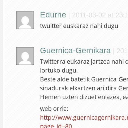
Edurne
|
2011-03-02 at 23:
twuitter euskaraz nahi dugu
Guernica-Gernikara
|
201
Twitterra eukaraz jartzea nahi
lortuko dugu.
Beste alde batetik Guernica-Ge
sinadurak elkartzen ari dira Ge
Hemen uzten dizuet enlazea, ea
web orria:
http://www.guernicagernikara
page_id=80