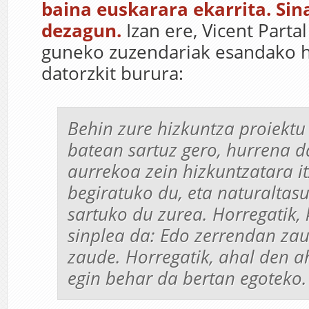
baina euskarara ekarrita. Sin
dezagun.
Izan ere, Vicent Parta
guneko zuzendariak esandako h
datorzkit burura:
Behin zure hizkuntza proiektu
batean sartuz gero, hurrena d
aurrekoa zein hizkuntzatara it
begiratuko du, eta naturaltas
sartuko du zurea. Horregatik,
sinplea da: Edo zerrendan zau
zaude. Horregatik, ahal den a
egin behar da bertan egoteko.