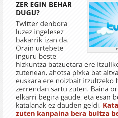
ZER EGIN BEHAR
DUGU?
Twitter denbora
luzez ingelesez
bakarrik izan da.
Orain urtebete
T
inguru beste
hizkuntza batzuetara ere itzulik
zutenean, ahotsa pixka bat altx
euskara ere noizbait itzultzeko
zerrendan sartu zuten. Baina o
elkarri begira gaude, eta esan b
katalanak ez dauden geldi.
Kata
zuten kanpaina bera bultza b