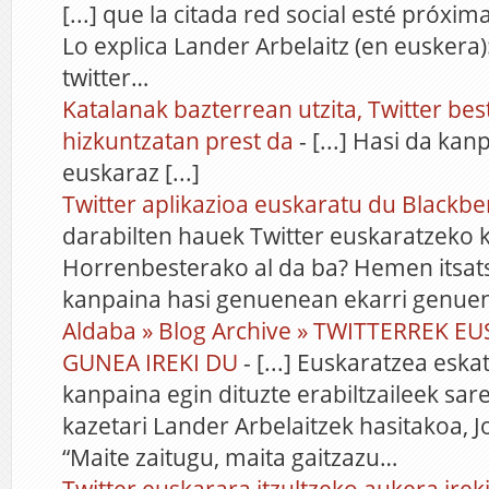
[...] que la citada red social esté próxi
Lo explica Lander Arbelaitz (en euskera)
twitter…
Katalanak bazterrean utzita, Twitter bes
hizkuntzatan prest da
- [...] Hasi da kan
euskaraz [...]
Twitter aplikazioa euskaratu du Blackbe
darabilten hauek Twitter euskaratzeko 
Horrenbesterako al da ba? Hemen itsats
kanpaina hasi genuenean ekarri genue
Aldaba » Blog Archive » TWITTERREK 
GUNEA IREKI DU
- [...] Euskaratzea eska
kanpaina egin dituzte erabiltzaileek sa
kazetari Lander Arbelaitzek hasitakoa,
“Maite zaitugu, maita gaitzazu…