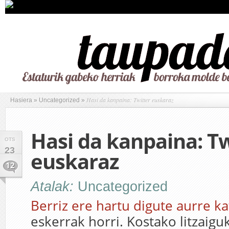
Hasi da kanpaina: Twitter euskaraz
Hasiera
»
Uncategorized
»
Hasi da kanpaina: Tw
OTS
23
euskaraz
12
Atalak:
Uncategorized
Berriz ere hartu digute aurre k
eskerrak horri. Kostako litzaigu