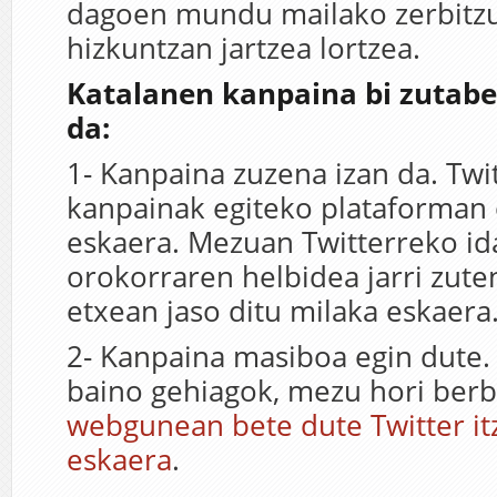
dagoen mundu mailako zerbitzu
hizkuntzan jartzea lortzea.
Katalanen kanpaina bi zutabe
da:
1- Kanpaina zuzena izan da. Twi
kanpainak egiteko plataforman 
eskaera. Mezuan Twitterreko id
orokorraren helbidea jarri zute
etxean jaso ditu milaka eskaera
2- Kanpaina masiboa egin dute.
baino gehiagok, mezu hori berbi
webgunean bete dute Twitter it
eskaera
.