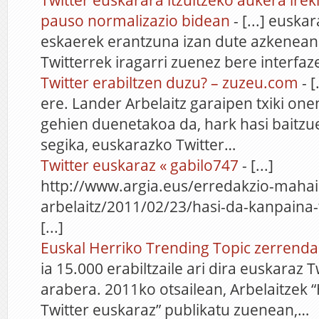
Twitter euskarara itzultzeko aukera irek
pauso normalizazio bidean
- [...] euska
eskaerek erantzuna izan dute azkenean.
Twitterrek iragarri zuenez bere interfazea
Twitter erabiltzen duzu? – zuzeu.com
- [
ere. Lander Arbelaitz garaipen txiki o
gehien duenetakoa da, hark hasi baitzue
segika, euskarazko Twitter…
Twitter euskaraz « gabilo747
- [...]
http://www.argia.eus/erredakzio-mahai
arbelaitz/2011/02/23/hasi-da-kanpaina-
[...]
Euskal Herriko Trending Topic zerrend
ia 15.000 erabiltzaile ari dira euskaraz
arabera. 2011ko otsailean, Arbelaitzek 
Twitter euskaraz” publikatu zuenean,…