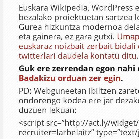
Euskara Wikipedia, WordPress 
bezalako proiektuetan sartzea l
Gurea hizkuntza modernoa dela
eta gainera, ez gara gutxi.
Umap
euskaraz noizbait zerbait bidal
twitterlari daudela kontatu ditu
.
Guk ere zerrendan egon nahi 
Badakizu orduan zer egin
.
PD: Webguneetan ibiltzen zaret
ondorengo kodea ere jar dezak
duzuen lekuan:
<script src=”http://act.ly/widget
recruiter=larbelaitz” type=”text/