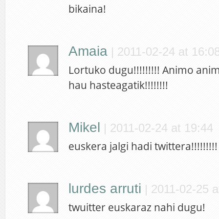
bikaina!
Amaia
|
2011-02-24 at 16:0
Lortuko dugu!!!!!!!!! Animo anim
hau hasteagatik!!!!!!!!
Mikel
|
2011-02-24 at 19:44
euskera jalgi hadi twittera!!!!!!!!
lurdes arruti
|
2011-02-25 a
twuitter euskaraz nahi dugu!