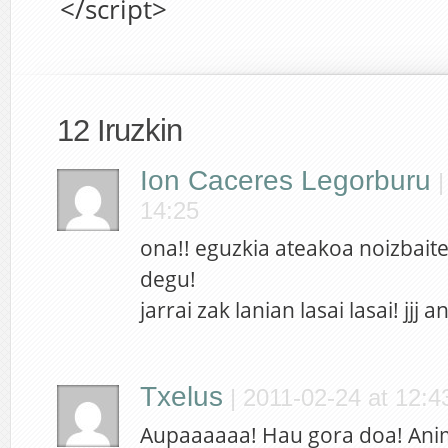
</script>
12 Iruzkin
Ion Caceres Legorburu
14:25
ona!! eguzkia ateakoa noizbaite
degu!
jarrai zak lanian lasai lasai! jjj 
Txelus
|
2011-02-24 at 12:4
Aupaaaaaa! Hau gora doa! Ani