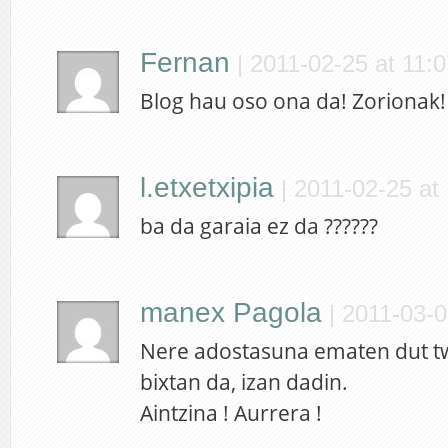
Fernan
|
2011-02-25 at 11:0
Blog hau oso ona da! Zorionak! 
l.etxetxipia
|
2011-02-25 at
ba da garaia ez da ??????
manex Pagola
|
2011-03-0
Nere adostasuna ematen dut tw
bixtan da, izan dadin.
Aintzina ! Aurrera !