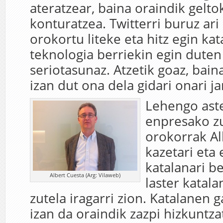
ateratzear, baina oraindik gelt
konturatzea. Twitterri buruz ari 
orokortu liteke eta hitz egin ka
teknologia berriekin egin dute
seriotasunaz. Atzetik goaz, bain
izan dut ona dela gidari onari ja
Lehengo aste
enpresako z
orokorrak Al
kazetari eta 
katalanari b
Albert Cuesta (Arg: Vilaweb)
laster katala
zutela iragarri zion. Katalanen 
izan da oraindik zazpi hizkuntza