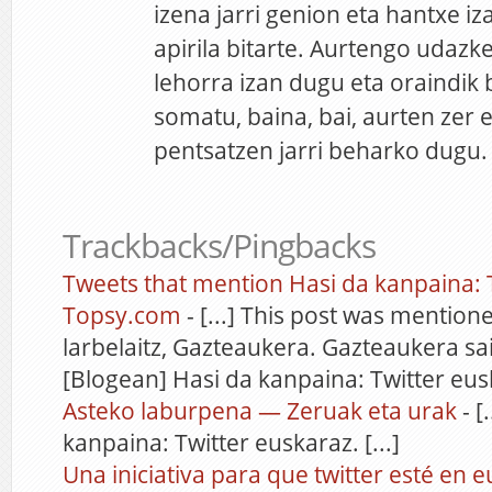
izena jarri genion eta hantxe iz
apirila bitarte. Aurtengo udazk
lehorra izan dugu eta oraindik
somatu, baina, bai, aurten zer
pentsatzen jarri beharko dugu.
Trackbacks/Pingbacks
Tweets that mention Hasi da kanpaina: T
Topsy.com
- [...] This post was mention
larbelaitz, Gazteaukera. Gazteaukera sai
[Blogean] Hasi da kanpaina: Twitter eu
Asteko laburpena — Zeruak eta urak
- [
kanpaina: Twitter euskaraz. [...]
Una iniciativa para que twitter esté en 