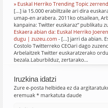
» Euskal Herriko Trending Topic zerren
[...] ia 15.000 erabiltzaile ari dira euska
umap-en arabera. 2011ko otsailean, Arb
kanpaina: Twitter euskaraz” publikatu 
Eskaera abian da: Euskal Herriko Joeren
dugu | zuzeu.com
- [...] jarri da abian.
Costolo Twitterreko CEOari dago zuzen
Arbelaitzek Twitter euskaratzerako ord
bezala.Laburbilduz, zertarako…
Iruzkina idatzi
Zure e-posta helbidea ez da argitaratuk
eremuak
*
markatuta daude