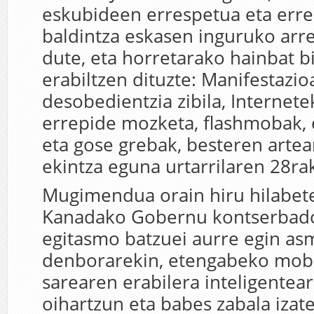
eskubideen errespetua eta erre
baldintza eskasen inguruko arr
dute, eta horretarako hainbat b
erabiltzen dituzte: Manifestazio
desobedientzia zibila, Internet
errepide mozketa, flashmobak, 
eta gose grebak, besteren arte
ekintza eguna urtarrilaren 28ra
Mugimendua orain hiru hilabete
Kanadako Gobernu kontserbado
egitasmo batzuei aurre egin as
denborarekin, etengabeko mobil
sarearen erabilera inteligentear
oihartzun eta babes zabala izate