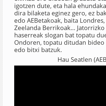
igotzen dute, eta hala ehundak
dira bilaketa eginez gero, ez ba
edo AEBetakoak, baita Londres, 
Zeelanda Berrikoak… Jatorrizko
haserreak slogan bat topatu due
Ondoren, topatu ditudan bideo
edo bitxi batzuk.
Hau Seatlen (AEB