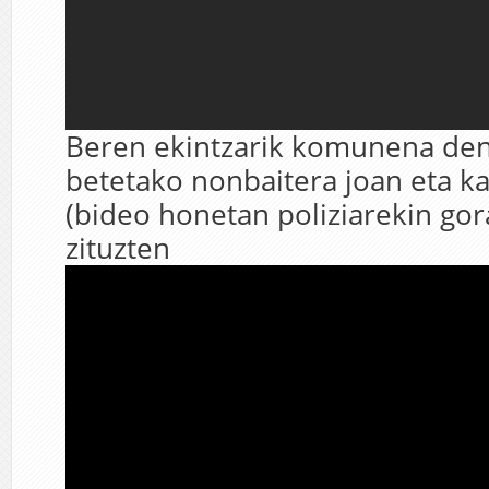
Beren ekintzarik komunena den
betetako nonbaitera joan eta k
(bideo honetan poliziarekin gor
zituzten