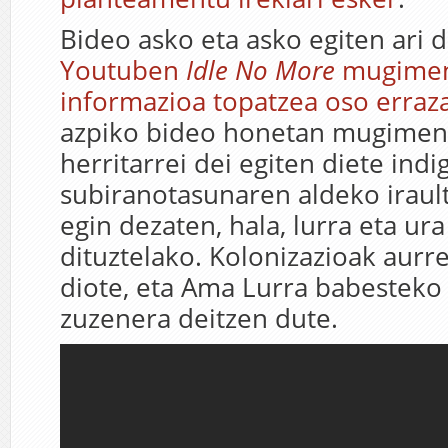
Bideo asko eta asko egiten ari di
Youtuben
Idle No More
mugimen
informazioa topatzea oso erraz
azpiko bideo honetan mugimen
herritarrei dei egiten diete ind
subiranotasunaren aldeko iraul
egin dezaten, hala, lurra eta ur
dituztelako. Kolonizazioak aurre
diote, eta Ama Lurra babesteko
zuzenera deitzen dute.