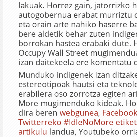
lakuak. Horrez gain, jatorrizko 
autogobernua erabat murriztu d
eta orain arte nahiko haserre b
bere aldetik behar zuten indige
borrokan hastea erabaki dute. 
Occupy Wall Street mugimendua
izan daitekeela ere komentatu 
Munduko indigenek izan ditzak
estereotipoak hautsi eta teknol
erabilera oso zorrotza egiten ar
More mugimenduko kideak. Hor
dira beren
webgunea
,
Facebook
Twitterreko #IdleNoMore etike
artikulu
landua, Youtubeko orria