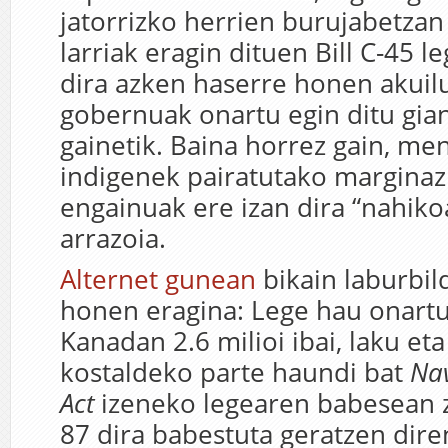
jatorrizko herrien burujabetzan
larriak eragin dituen Bill C-45 
dira azken haserre honen akuil
gobernuak onartu egin ditu gia
gainetik. Baina horrez gain, m
indigenek pairatutako marginaz
engainuak ere izan dira “nahiko
arrazoia.
Alternet gunean
bikain laburbil
honen eragina: Lege hau onartu
Kanadan 2.6 milioi ibai, laku e
kostaldeko parte haundi bat
Nav
Act
izeneko legearen babesean 
87 dira babestuta geratzen diren