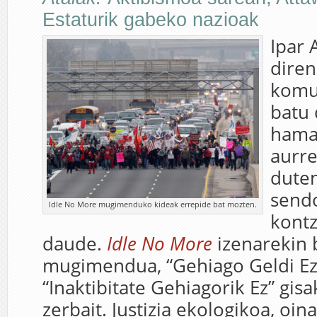
Estaturik gabeko nazioak
Ipar 
diren
komu
batu 
hama
aurr
duten
send
Idle No More mugimenduko kideak errepide bat mozten.
kontz
daude.
Idle No More
izenarekin 
mugimendua, “Gehiago Geldi Ez
“Inaktibitate Gehiagorik Ez” gis
zerbait. Justizia ekologikoa, oina