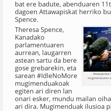
bat ere badute, abenduaren 11t
dagoen Attawapiskat herriko bu
Spence.
Theresa Spence,
Kanadako
parlamentuaren
aurrean, laugarren
astean sartu da bere
gose grebarekin, eta
sarean #IdleNoMore
Attawapiskat 
mugimenduaren au
mugimenduakoak
egiten ari diren lan
onari esker, mundu mailan oiha
ari dira. Mugimenduak ilusioa p