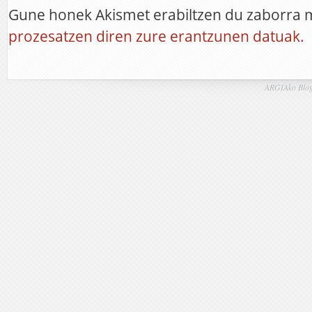
Gune honek Akismet erabiltzen du zaborra 
prozesatzen diren zure erantzunen datuak.
ARGIAko Blog