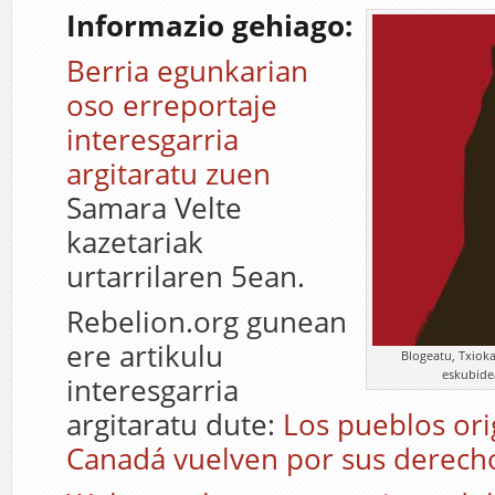
Informazio gehiago:
Berria egunkarian
oso erreportaje
interesgarria
argitaratu zuen
Samara Velte
kazetariak
urtarrilaren 5ean.
Rebelion.org gunean
ere artikulu
Blogeatu, Txioka
eskubide
interesgarria
argitaratu dute:
Los pueblos ori
Canadá vuelven por sus derech