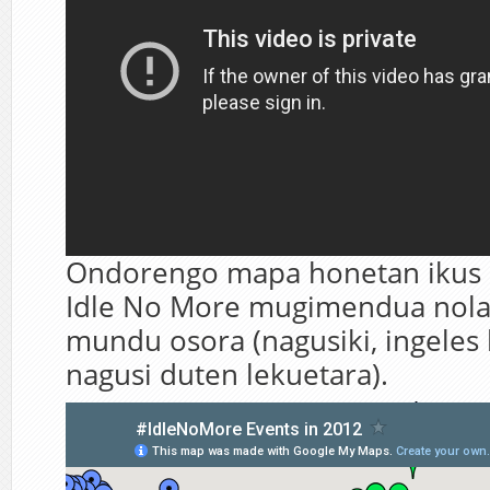
Ondorengo mapa honetan ikus d
Idle No More mugimendua nola
mundu osora (nagusiki, ingeles
nagusi duten lekuetara).