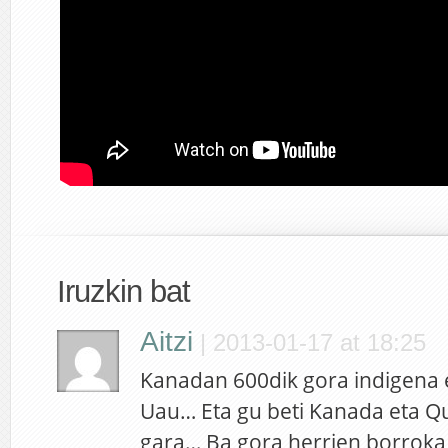
Iruzkin bat
Aitzi
|
2013-01-17 at 18:25
Kanadan 600dik gora indigena 
Uau… Eta gu beti Kanada eta Qu
gara… Ba gora herrien borroka,