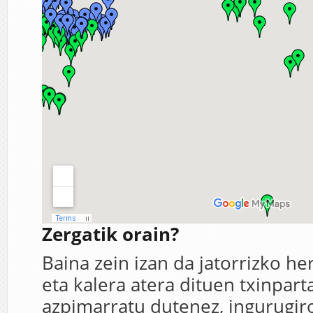
Zergatik orain?
Baina zein izan da jatorrizko he
eta kalera atera dituen txinpart
azpimarratu dutenez, ingurugir