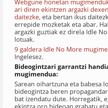
Webgune honetan mugimenduko
ari diren ekintzen argazki dexen
daitezke
, eta bertan ikus daitez
errepide mozketak eta abar. Hal
argazki guztiak ez direla Idle N
lotuak.
9 galdera Idle No More mugime
Ingelesez.
Bideogintzari garrantzi hand
mugimendua:
Sarean oihartzuna eta babesa l
bideogintza beren propagandar
bat izendatu dute. Horregatik, e
ekintza oro bideoan grabatu et