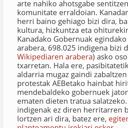
arte nahiko ahotsgabe sentitze
komunitate erraldoian. Kanadan
herri baino gehiago bizi dira, b
kultura, hizkuntza eta ohiturekin
Kanadako Gobernuak egindako 
arabera, 698.025 indigena bizi d
Wikipediaren arabera
) asko os
txarretan. Hala ere, pasibitateti
aldarria mugaz gaindi zabaltzen 
protestak AEBetako hainbat hiri
mendebaldeko gobernuek jatorr
ematen dieten tratua salatzeko.
indigenak ez diren herritarren 
lortzen ari dira, batez ere,
egite
planteamentu irekiari esker
.