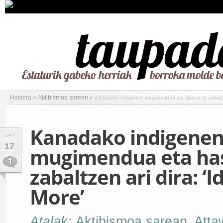
Kanadako indigenen mugimendua eta haserrea zabaltz
Hasiera
»
Aktibismoa sarean
»
Kanadako indigene
URT
17
mugimendua eta ha
1
zabaltzen ari dira: ‘I
More’
Atalak:
Aktibismoa sarean
,
Atta