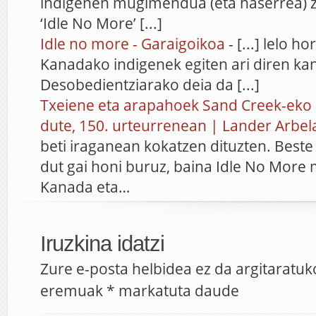
indigenen mugimendua (eta haserrea) za
‘Idle No More’ [...]
Idle no more - Garaigoikoa
- [...] lelo ho
Kanadako indigenek egiten ari diren ka
Desobedientziarako deia da [...]
Txeiene eta arapahoek Sand Creek-eko 
dute, 150. urteurrenean | Lander Arbela
beti iraganean kokatzen dituzten. Beste
dut gai honi buruz, baina Idle No Mor
Kanada eta…
Iruzkina idatzi
Zure e-posta helbidea ez da argitaratuk
eremuak
*
markatuta daude