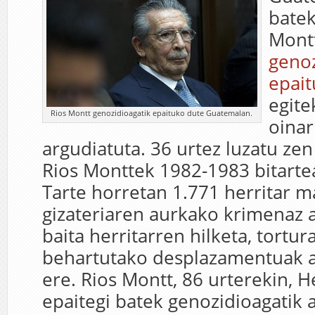
batek
Montt
genoz
epai
egite
Rios Montt genozidioagatik epaituko dute Guatemalan.
oinar
argudiatuta. 36 urtez luzatu zen 
Rios Monttek 1982-1983 bitarte
Tarte horretan 1.771 herritar ma
gizateriaren aurkako krimenaz 
baita herritarren hilketa, tortur
behartutako desplazamentuak a
ere. Rios Montt, 86 urterekin,
epaitegi batek genozidioagatik 