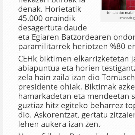
denak. Horietatik
Ixil taldeko maia 
45.000 oraindik
erasoak g
desagertuta daude
eta Egiaren Batzordearen ondor
paramilitarrek heriotzen %80 er
CEHk biktimen elkarrizketetan j
abiapuntua eta horien testigantz
zela hain zaila izan dio Tomusc
presidente ohiak. Biktimak azk
hamarkadetan eta mendeetan su
guztiaz hitz egiteko beharrez to
dio. Askorentzat, gertatu zitzai
lehen aukera izan zen.