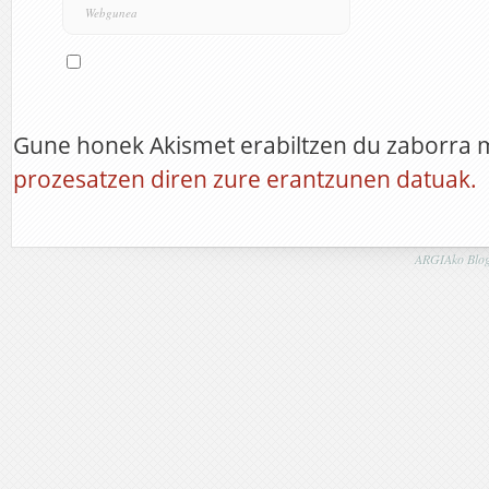
Gune honek Akismet erabiltzen du zaborra 
prozesatzen diren zure erantzunen datuak.
ARGIAko Blog