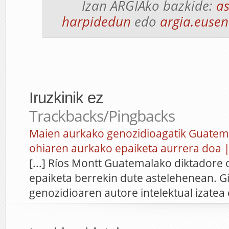
Izan ARGIAko bazkide:
as
harpidedun
edo
argia.eusen
Iruzkinik ez
Trackbacks/Pingbacks
Maien aurkako genozidioagatik Guatem
ohiaren aurkako epaiketa aurrera doa |
[...] Ríos Montt Guatemalako diktadore
epaiketa berrekin dute astelehenean. G
genozidioaren autore intelektual izatea eg