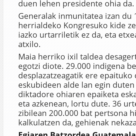
duen lehen presidente ohia da.
Generalak inmunitatea izan du 
herrialdeko Kongresuko kide ze
iazko urtarriletik ez da, eta et
atxilo.
Maia herriko ixil taldea desager
egotzi diote. 29.000 indigena b
desplazatzeagatik ere epaituko 
eskubideen alde lan egin duten
diktadore ohiaren epaiketa eskat
eta azkenean, lortu dute. 36 ur
zibilean 200.000 bat pertsona hil
kalkulatzen da, gehienak nekaza
Egiaren Batzordea Guatemala