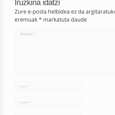
Iruzkina idatzi
Zure e-posta helbidea ez da argitaratuk
eremuak
*
markatuta daude