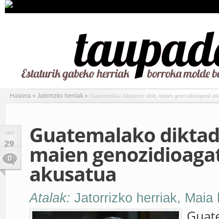
Guatemalako diktadore ohia, maien genozidioagatik ak
Hasiera
»
Jatorrizko herriak
»
Guatemalako diktad
URT
29
maien genozidioaga
0
akusatua
Atalak:
Jatorrizko herriak
,
Maia 
Guat