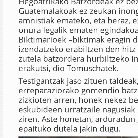
Hegoafrikako Batzordeak ez bez
Guatemalakoak ez zeukan inongo
amnistiak emateko, eta beraz, 
onura legalik ematen egindakoa 
Biktimarioek –biktimak eragin 
izendatzeko erabiltzen den hitz
zutela batzordera hurbiltzeko i
erakutsi, dio Tomuschatek.
Testigantzak jaso zituen taldeak
erreparaziorako gomendio batz
zizkioten arren, honek nekez be
eskubideen urratzaile nagusiak 
ziren. Aste honetan, arduradun
epaituko dutela jakin dugu.