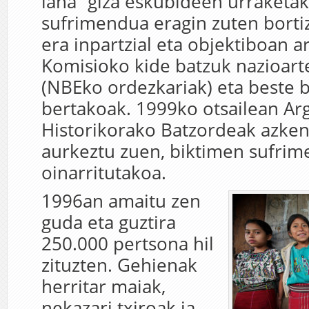
lana “giza eskubideen urraketak
sufrimendua eragin zuten bortiz
era inpartzial eta objektiboan ar
Komisioko kide batzuk nazioart
(NBEko ordezkariak) eta beste 
bertakoak. 1999ko otsailean Arg
Historikorako Batzordeak azken
aurkeztu zuen, biktimen sufri
oinarritutakoa.
1996an amaitu zen
guda eta guztira
250.000 pertsona hil
zituzten. Gehienak
herritar maiak,
nekazari txiroak ia