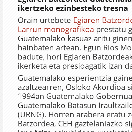
ikertzeko ezinbesteko tresna
Orain urtebete
Egiaren Batzord
Larrun monografikoa
prestatu 
Guatemalako kasuaz aritu ginen
hainbaten artean. Egun Rios Mo
badute, hori Egiaren Batzordea
ikerketa eta presioagatik izan d
Guatemalako esperientzia gaine
azaltzearren, Osloko Akordioa s
1994an Guatemalako Gobernua
Guatemalako Batasun Iraultzail
(URNG). Horren arabera eratu z
Batzordea, CEH gaztelaniazko si