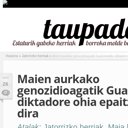
Maien aurkako genozidioagatik Guatemalako diktadore o
Hasiera
»
Jatorrizko herriak
»
Maien aurkako
MAR
26
genozidioagatik Gu
0
diktadore ohia epait
dira
Atalak:
Jatorrizko herriak
,
Maia 