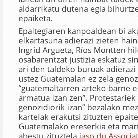
aldarrikatu dutena egia bihurtz
epaiketa.
Epaitegiaren kanpoaldean bi ak
elkartasuna adierazi zieten hai
Ingrid Argueta, Ríos Montten hi
osabarentzat justizia eskatuz si
ari den taldeko buruak adieraz
ustez Guatemalan ez zela genozi
“guatemaltarren arteko barne
armatua izan zen”. Protestarie
genozidiorik izan” bezalako mez
kartelak erakutsi zituzten epait
Guatemalako ereserkia eta mart
abestu zituztela
jaso du Associa