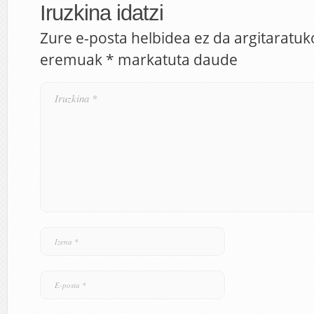
Iruzkina idatzi
Zure e-posta helbidea ez da argitaratuk
eremuak
*
markatuta daude