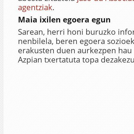
agentziak
.
Maia ixilen egoera egun
Sarean, herri honi buruzko info
nenbilela, beren egoera sozioe
erakusten duen aurkezpen hau 
Azpian txertatuta topa dezakezu