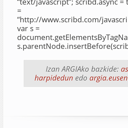
“text/javascript”; scribd.async = 
=
“http://www.scribd.com/javascri
var s =
document.getElementsByTagName
s.parentNode.insertBefore(scribd,
Izan ARGIAko bazkide:
as
harpidedun
edo
argia.eusen