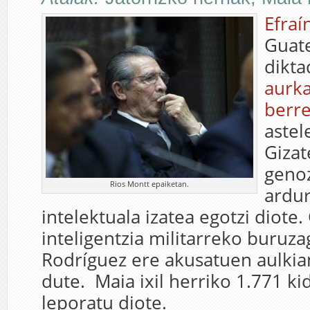
Efraí
Guat
dikta
aurka
berre
astel
Gizat
geno
Rios Montt epaiketan.
ardu
intelektuala izatea egotzi diote.
inteligentzia militarreko buruza
Rodríguez ere akusatuen aulkia
dute. Maia ixil herriko 1.771 ki
leporatu diote.