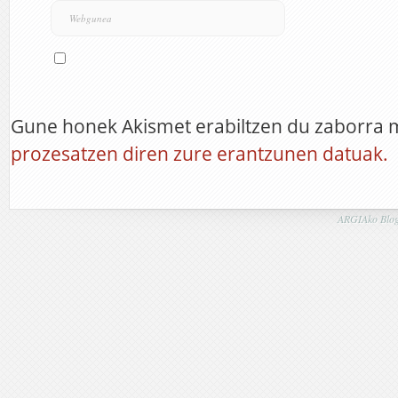
Gune honek Akismet erabiltzen du zaborra 
prozesatzen diren zure erantzunen datuak.
ARGIAko Blog