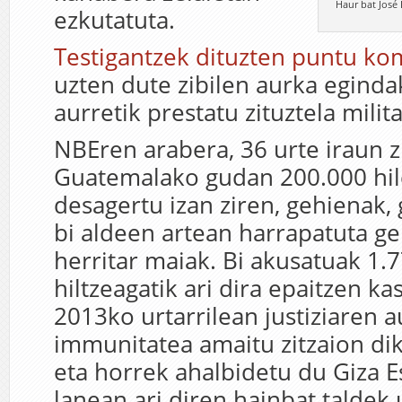
Haur bat José
ezkutatuta.
Testigantzek dituzten puntu k
uzten dute zibilen aurka egind
aurretik prestatu zituztela milit
NBEren arabera, 36 urte iraun z
Guatemalako gudan 200.000 hil
desagertu izan ziren, gehienak
bi aldeen artean harrapatuta ge
herritar maiak. Bi akusatuak 1.
hiltzeagatik ari dira epaitzen k
2013ko urtarrilean justiziaren 
immunitatea amaitu zitzaion dik
eta horrek ahalbidetu du Giza 
lanean ari diren hainbat taldek