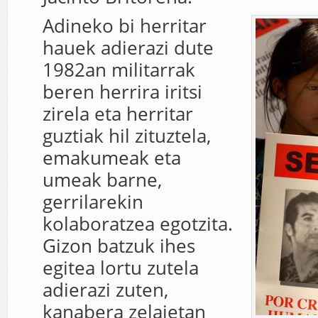
Adineko bi herritar
hauek adierazi dute
1982an militarrak
beren herrira iritsi
zirela eta herritar
guztiak hil zituztela,
emakumeak eta
umeak barne,
gerrilarekin
kolaboratzea egotzita.
Gizon batzuk ihes
egitea lortu zutela
adierazi zuten,
kanabera zelaietan