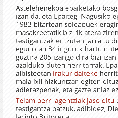
Astelehenekoa epaiketako bosg
izan da, eta Epaitegi Nagusiko e
1983 bitartean soldaduek erag
masakreetatik bizirik atera zire
testigantzak entzuten jarraitu d
egunotan 34 inguruk hartu dute 
guztira 205 izango dira bizi izan
azalduko duten herritarrak. Epa
albisteetan
irakur daiteke
herri
maia ixil hizkuntzan egiten dituz
adierazpenak, eta gaztelaniaz ez
Telam berri agentziak jaso ditu
testigantza batzuk, adibidez, Di
Jacinto Britorena.