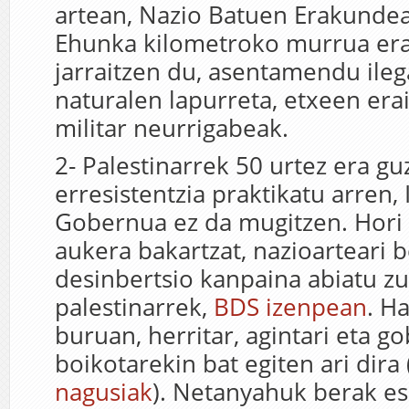
artean, Nazio Batuen Erakundea
Ehunka kilometroko murrua era
jarraitzen du, asentamendu ileg
naturalen lapurreta, etxeen era
militar neurrigabeak.
2- Palestinarrek 50 urtez era gu
erresistentzia praktikatu arren, 
Gobernua ez da mugitzen. Hori
aukera bakartzat, nazioarteari b
desinbertsio kanpaina abiatu zu
palestinarrek,
BDS izenpean
. H
buruan, herritar, agintari eta g
boikotarekin bat egiten ari dira 
nagusiak
). Netanyahuk berak e