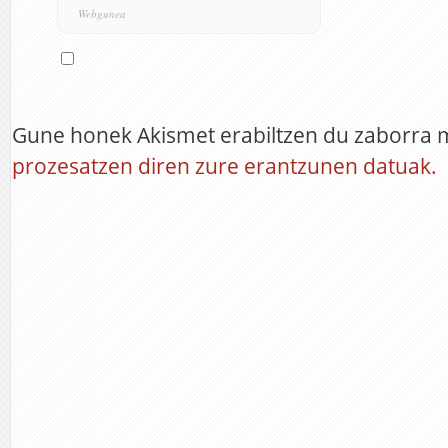
Gune honek Akismet erabiltzen du zaborra 
prozesatzen diren zure erantzunen datuak.