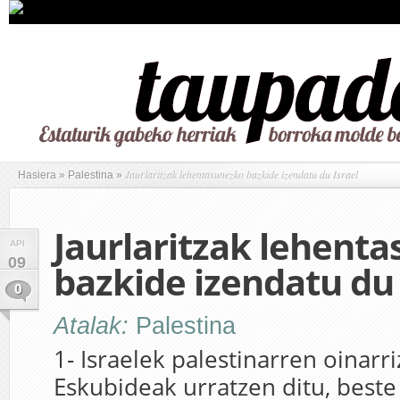
Jaurlaritzak lehentasunezko bazkide izendatu du Israel
Hasiera
»
Palestina
»
Jaurlaritzak lehent
API
09
bazkide izendatu du 
0
Atalak:
Palestina
1- Israelek palestinarren oinarr
Eskubideak urratzen ditu, beste