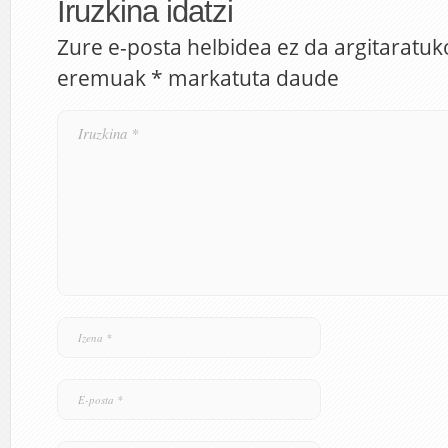
Iruzkina idatzi
Zure e-posta helbidea ez da argitaratuk
eremuak
*
markatuta daude