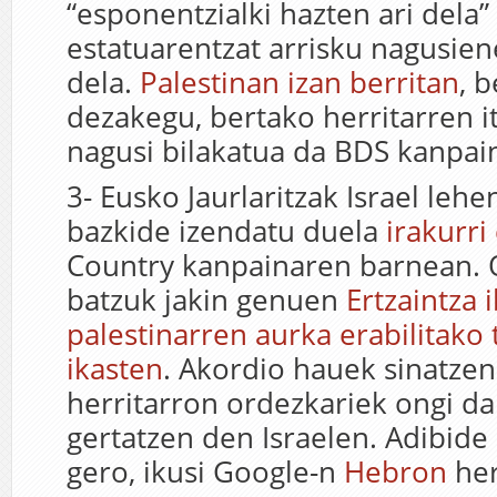
“esponentzialki hazten ari dela” 
estatuarentzat arrisku nagusien
dela.
Palestinan izan berritan
, b
dezakegu, bertako herritarren i
nagusi bilakatua da BDS kanpai
3- Eusko Jaurlaritzak Israel leh
bazkide izendatu duela
irakurri
Country kanpainaren barnean. O
batzuk jakin genuen
Ertzaintza i
palestinarren aurka erabilitako
ikasten
. Akordio hauek sinatzen
herritarron ordezkariek ongi da
gertatzen den Israelen. Adibide 
gero, ikusi Google-n
Hebron
her