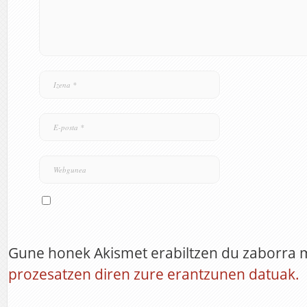
Gune honek Akismet erabiltzen du zaborra 
prozesatzen diren zure erantzunen datuak.