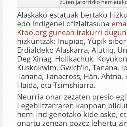
zuten jatorrizko herrietak
Alaskako estatuak bertako hizk
edo indigenei ofizialtasuna
ema
Ktoo.org gunean irakurri dugun
hizkuntzak: Inupiaq, Yupik siberi
Erdialdeko Alaskarra, Alutiiq, U
Deg Xinag, Holikachuk, Koyukon
Kuskokwim, Gwich’in, Tanana, I
Tanana, Tanacross, Hän, Ahtna, Ey
Haida, eta Tsimshiarra.
Neurria onar zezaten presio egi
Legebiltzarraren kanpoan bildu
herri indigenotako kide asko, et
onartu zenean pozez lehertu zi