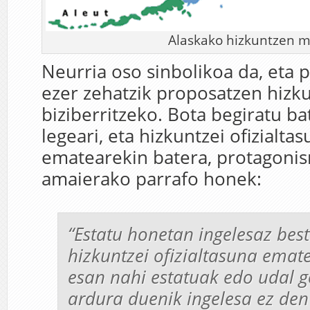
Alaskako hizkuntzen 
Neurria oso sinbolikoa da, eta 
ezer zehatzik proposatzen hizk
biziberritzeko. Bota begiratu b
legeari, eta hizkuntzei ofizialta
ematearekin batera, protagoni
amaierako parrafo honek:
“Estatu honetan ingelesaz bes
hizkuntzei ofizialtasuna emat
esan nahi estatuak edo udal 
ardura duenik ingelesa ez den