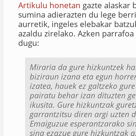
Artikulu honetan
gazte alaskar 
sumina adierazten du lege berr
aurretik, ingeles elebakar batz
azaldu zirelako. Azken parrafoa
dugu:
Miraria da gure hizkuntzek ha
biziraun izana eta egun horre
izatea, hauek ez galtzeko gure
pairatu behar izan dituzten ge
ikusita. Gure hizkuntzak guret
garrantzitsu diren argi uzten 
Emaiguzue esperantzarako si
sina ezazue gure hizkuntzak a