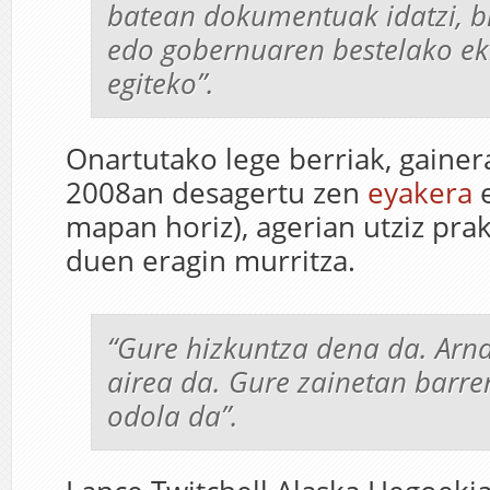
batean dokumentuak idatzi, bi
edo gobernuaren bestelako ek
egiteko”.
Onartutako lege berriak, gainera
2008an desagertu zen
eyakera
e
mapan horiz), agerian utziz pra
duen eragin murritza.
“Gure hizkuntza dena da. Arn
airea da. Gure zainetan barre
odola da”.