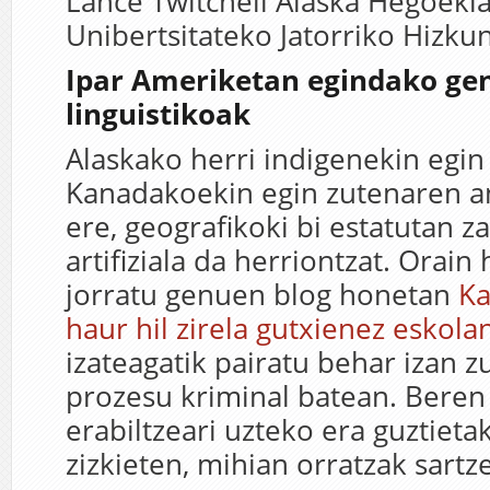
Lance Twitchell Alaska Hegoeki
Unibertsitateko Jatorriko Hizkun
Ipar Ameriketan egindako gen
linguistikoak
Alaskako herri indigenekin egin
Kanadakoekin egin zutenaren an
ere, geografikoki bi estatutan za
artifiziala da herriontzat. Orain
jorratu genuen blog honetan
Ka
haur hil zirela gutxienez eskola
izateagatik pairatu behar izan z
prozesu kriminal batean. Beren
erabiltzeari uzteko era guztieta
zizkieten, mihian orratzak sartz