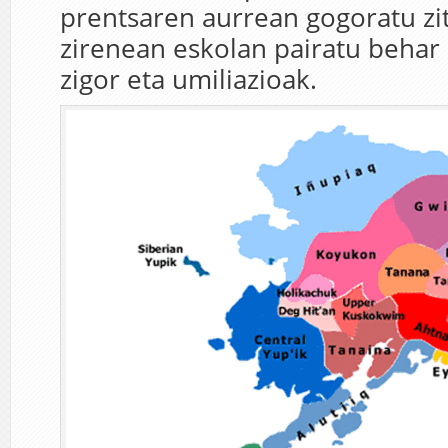
prentsaren aurrean gogoratu zi
zirenean eskolan pairatu behar 
zigor eta umiliazioak.