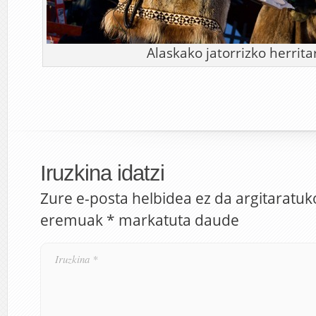
Alaskako jatorrizko herrita
Iruzkina idatzi
Zure e-posta helbidea ez da argitaratuk
eremuak
*
markatuta daude