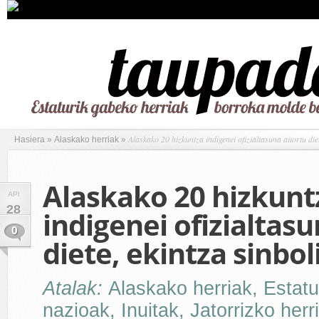
Alaskako 20 hizkuntza indigenei ofizialtasuna aitortu diet
Hasiera
»
Alaskako herriak
»
Alaskako 20 hizkunt
API
28
indigenei ofizialtasu
0
diete, ekintza sinbol
Atalak:
Alaskako herriak
,
Estatu
nazioak
,
Inuitak
,
Jatorrizko herr