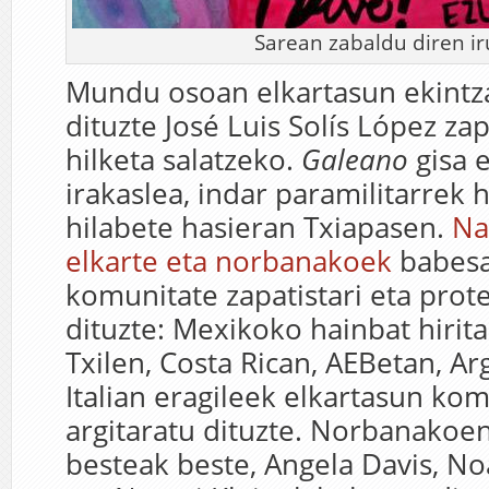
Sarean zabaldu diren ir
Mundu osoan elkartasun ekintz
dituzte José Luis Solís López za
hilketa salatzeko.
Galeano
gisa 
irakaslea, indar paramilitarrek h
hilabete hasieran Txiapasen.
Na
elkarte eta norbanakoek
babesa
komunitate zapatistari eta prot
dituzte: Mexikoko hainbat hirita
Txilen, Costa Rican, AEBetan, Ar
Italian eragileek elkartasun ko
argitaratu dituzte. Norbanakoen
besteak beste, Angela Davis, 