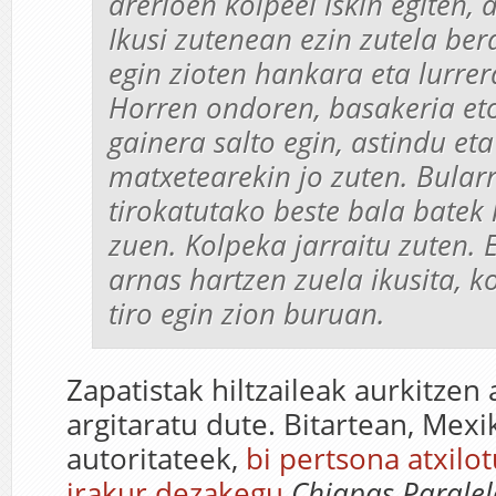
arerioen kolpeei iskin egiten,
Ikusi zutenean ezin zutela bera
egin zioten hankara eta lurrer
Horren ondoren, basakeria eto
gainera salto egin, astindu eta
matxetearekin jo zuten. Bular
tirokatutako beste bala batek 
zuen. Kolpeka jarraitu zuten. 
arnas hartzen zuela ikusita, k
tiro egin zion buruan.
Zapatistak hiltzaileak aurkitzen a
argitaratu dute. Bitartean, Mex
autoritateek,
bi pertsona atxilot
irakur dezakegu
Chiapas Paralel