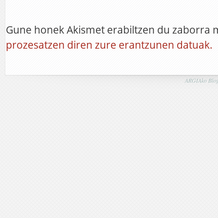
Gune honek Akismet erabiltzen du zaborra 
prozesatzen diren zure erantzunen datuak.
ARGIAko Blog