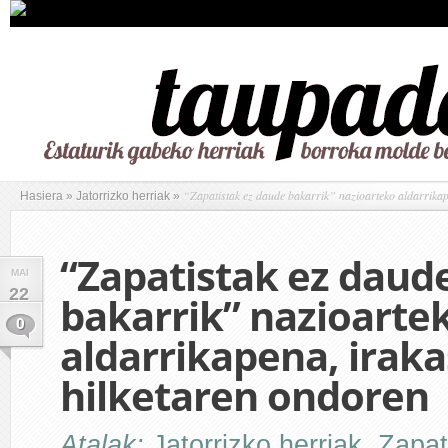
“Zapatistak ez daude bakarrik” nazioarteko aldarrikap
Hasiera
»
Jatorrizko herriak
»
“Zapatistak ez daud
MAI
22
bakarrik” nazioarte
0
aldarrikapena, iraka
hilketaren ondoren
Atalak:
Jatorrizko herriak
,
Zapat