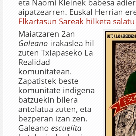
eta Naomi Kleinek babesa adiera
aipatzearren. Euskal Herrian er
Elkartasun Sareak hilketa salatu
Maiatzaren 2an
Galeano
irakaslea hil
zuten Txiapaseko La
Realidad
komunitatean.
Zapatistek beste
komunitate indigena
batzuekin bilera
antolatua zuten, eta
bezperan izan zen.
Galeano
escuelita