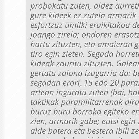
probokatu zuten, aldez aurret
gure kideek ez zutela armarik
esfortzuz umilki eraikitakoa 
joango zirela; ondoren erasot
hartu zituzten, eta amaieran g
tiro egin zieten. Segada horre
kideak zauritu zituzten. Galea
gertatu zaiona izugarria da: b
segadan erori, 15 edo 20 para
artean inguratu zuten (bai, ha
taktikak paramilitarrenak dir
buruz buru borroka egiteko e
zien, armarik gabe; eutsi egin
alde batera eta bestera ibili z