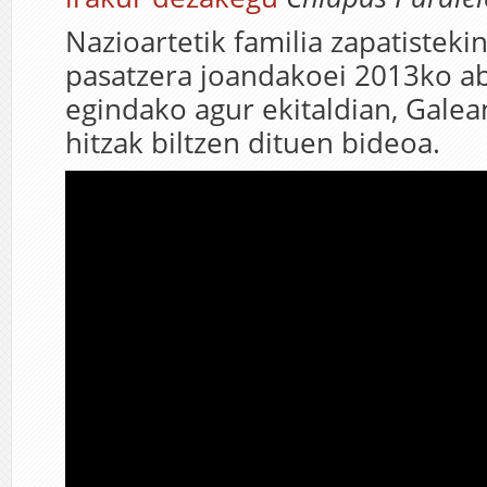
Nazioartetik familia zapatisteki
pasatzera joandakoei 2013ko a
egindako agur ekitaldian, Galea
hitzak biltzen dituen bideoa.