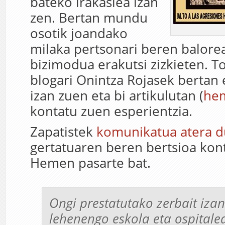
bateko irakaslea izan
zen. Bertan mundu
osotik joandako
milaka pertsonari beren balore
bizimodua erakutsi zizkieten. T
blogari Onintza Rojasek bertan
izan zuen eta bi artikulutan (
he
kontatu zuen esperientzia.
Zapatistek
komunikatua atera d
gertatuaren beren bertsioa kon
Hemen pasarte bat.
Ongi prestatutako zerbait izan
lehenengo eskola eta ospitalea