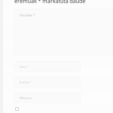
eremuak
*
markatuta daude