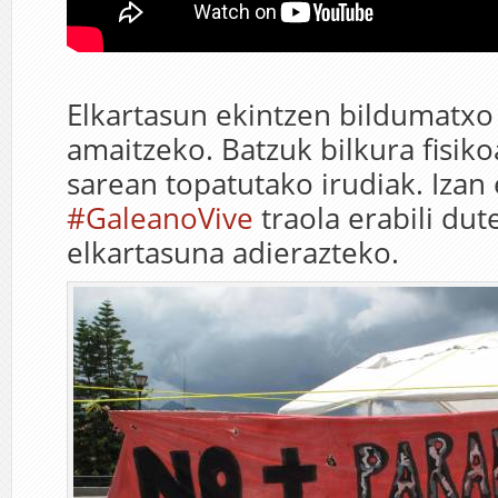
Elkartasun ekintzen bildumatxo 
amaitzeko. Batzuk bilkura fisiko
sarean topatutako irudiak. Izan
#GaleanoVive
traola erabili dut
elkartasuna adierazteko.