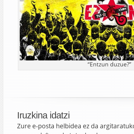
“Entzun duzue?”
Iruzkina idatzi
Zure e-posta helbidea ez da argitaratuk