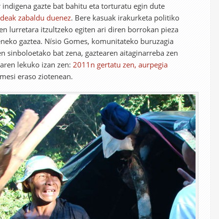
indigena gazte bat bahitu eta torturatu egin dute
ndeak zabaldu duenez
. Bere kasuak irakurketa politiko
 lurretara itzultzeko egiten ari diren borrokan pieza
zeneko gaztea. Nísio Gomes, komunitateko buruzagia
n sinboloetako bat zena, gaztearen aitaginarreba zen
etaren lekuko izan zen:
2011n gertatu zen, aurpegia
esi eraso ziotenean.