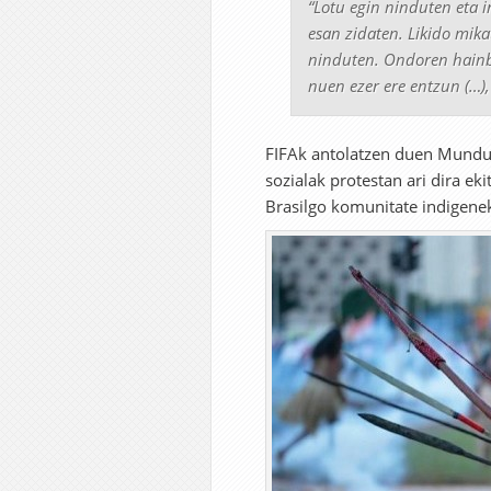
“Lotu egin ninduten eta i
esan zidaten. Likido mik
ninduten. Ondoren hainba
nuen ezer ere entzun (…)
FIFAk antolatzen duen Mundu
sozialak protestan ari dira ek
Brasilgo komunitate indigenek