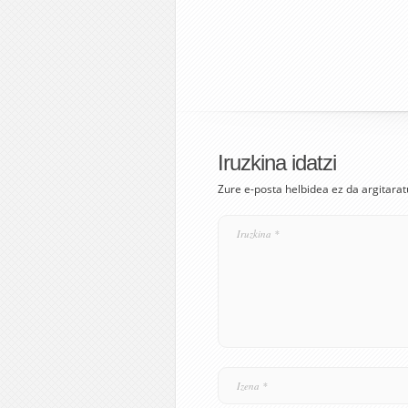
Iruzkina idatzi
Zure e-posta helbidea ez da argitarat