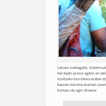
Lekuko izateagatik, Gobernua
hel dadin presio egiten ari de
itzultzeko borrokara erabat at
basoan barrena eraman zuten 
kontatu du egin diotena: