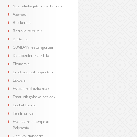
Australiako jatorrizko herriak
Azawad
Bitxikeriak
Borroka teknikak
Bretainia
COVID-19 testuinguruan
Desobedientzia zibila
Ekonomia
Errefuxiatuak ongi etorri
Eskozia
Eskozian idatzitakoak
Estaturik gabeko nazioak
Euskal Herria
Feminismoa
Frantziaren menpeko
Polynesia
Gaeliko irlandarra