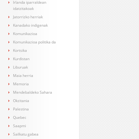
Irlanda iparraldean
idatzitakoak
Jatorrizko herriak
Kanadako indigenak
Komunikazioa
Komunikazioa politika da
Kortsika
Kurdistan
Liburuak
Maia herria
Memoria
Mendebaldeko Sahara
Okzitania
Palestina
Quebec
Saapmi
Sailkatu gabea