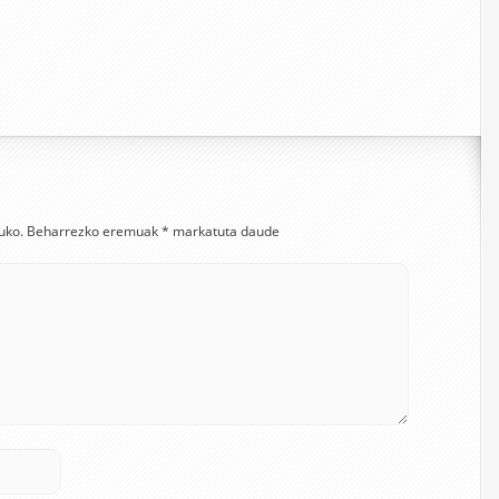
uko.
Beharrezko eremuak
*
markatuta daude