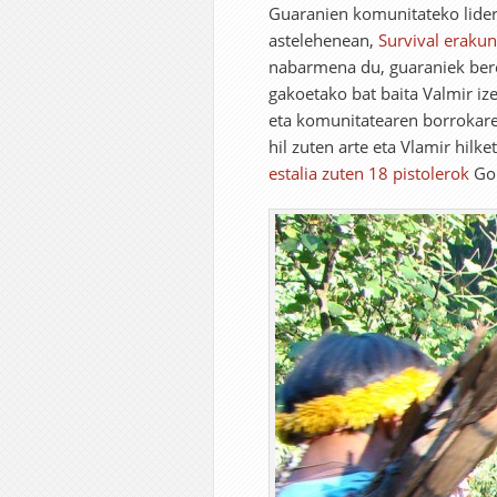
Guaranien komunitateko lider 
astelehenean,
Survival eraku
nabarmena du, guaraniek beren
gakoetako bat baita Valmir i
eta komunitatearen borrokare
hil zuten arte eta Vlamir hilk
estalia zuten 18 pistolerok
Gom