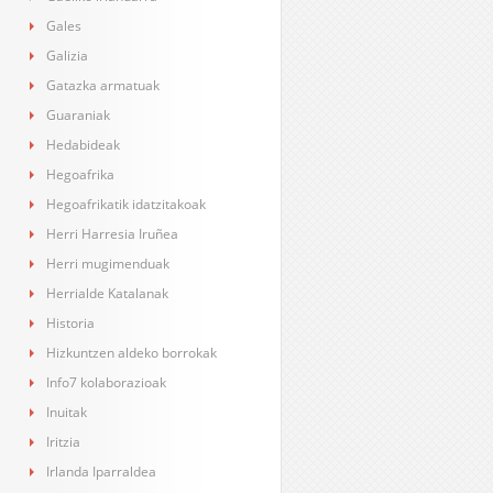
Gales
Galizia
Gatazka armatuak
Guaraniak
Hedabideak
Hegoafrika
Hegoafrikatik idatzitakoak
Herri Harresia Iruñea
Herri mugimenduak
Herrialde Katalanak
Historia
Hizkuntzen aldeko borrokak
Info7 kolaborazioak
Inuitak
Iritzia
Irlanda Iparraldea