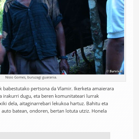
Nisio Gomes, buruzagi guarania.
k babestutako pertsona da Vlamir. Ikerketa amaierara
la irakurri dugu, eta beren komunitateari lurrak
xiki dela, aitaginarrebari lekukoa hartuz. Bahitu eta
auto batean, ondoren, bertan lotuta utziz. Honela