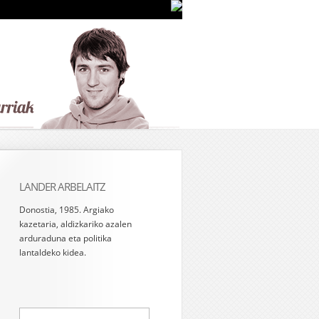
LANDER ARBELAITZ
Donostia, 1985. Argiako
kazetaria, aldizkariko azalen
arduraduna eta politika
lantaldeko kidea.
Bilatu: