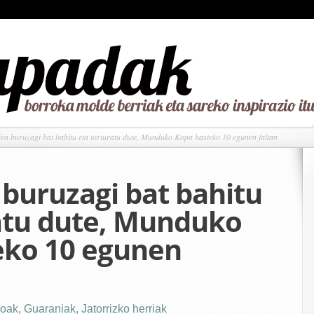
n buruzagi bat bahitu eta torturatu dute, Munduko Kopa hasteko 10 egunen faltan
buruzagi bat bahitu
atu dute, Munduko
eko 10 egunen
ioak
,
Guaraniak
,
Jatorrizko herriak