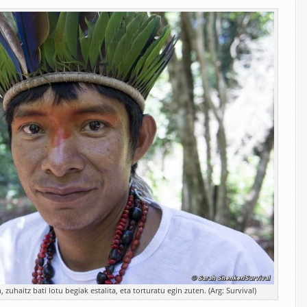
zuhaitz bati lotu begiak estalita, eta torturatu egin zuten. (Arg: Survival)