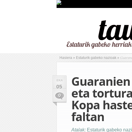
Guaranie
Hasiera
»
Estaturik gabeko nazioak
»
Guaranien 
EKA
05
eta tortur
0
Kopa hast
faltan
Atalak:
Estaturik gabeko naz