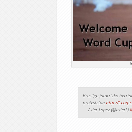
I
Brasilgo jatorrizko herri
protestetan
http://t.co/
— Axier Lopez (@axierL)
M