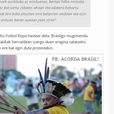
nork aurkituko ez ninduenez, bertan hilko nintzela
atz bat sartu zidaten ahoan eta edatera behartu
t tiro bota zituzten nire belarrien ondoan eta ezin
, orduan beren autoan joan ziren”.
ko Futbol Kopa hastear dela, Brasilgo mugimendu
italdiak herrialdean izango duen eragina salatzeko.
 ere bat egin dute protestekin.