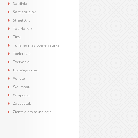
Sardinia
Sare sozialak
Street Art
Tatariarrak
Tirol
Turismo masiboaren aurka
Txeieneak
Txetxenia
Uncategorized
Veneto
Wallmapu
Wikipedia
Zapatistak
Zientzia eta teknologia