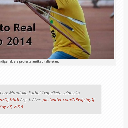
ndigenak ere protesta antikapitalistetan.
ak ere Munduko Futbol Txapelketa salatzeko
pcnzOgDbDi
Arg: J. Alves
pic.twitter.com/NRwlJzhgDj
ay 28, 2014