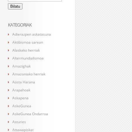
KATEGORIAK
Adierazpen askatasuna
Aktibismoa sarean
Alaskako herriak
Altermundialismoa
Amazighak
Amazoniako herriak
Aosta Harana
Arapahoak
Askapena
AskeGunea
AskeGunea Ondarroa
Asturies
Attawapiskat