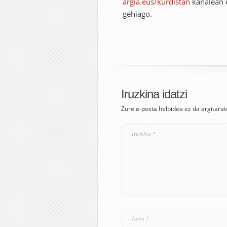
argia.eus/kurdistan
kanalean e
gehiago.
Iruzkina idatzi
Zure e-posta helbidea ez da argitarat