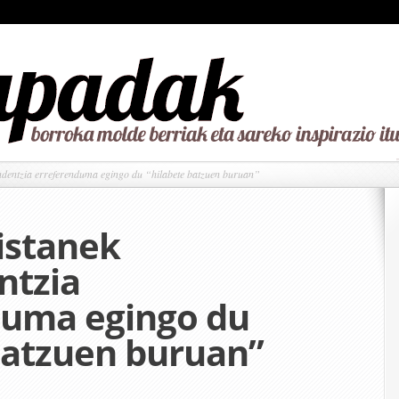
dentzia erreferenduma egingo du “hilabete batzuen buruan”
istanek
ntzia
duma egingo du
batzuen buruan”