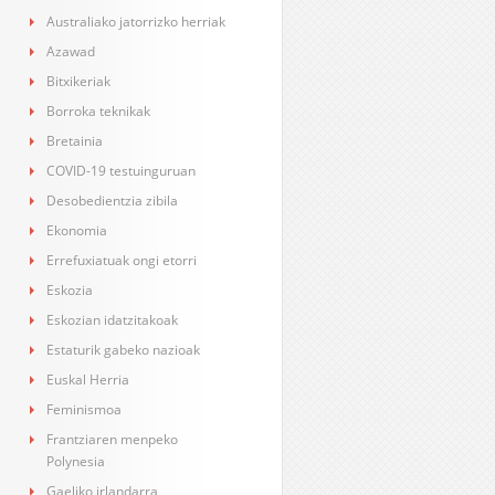
Australiako jatorrizko herriak
Azawad
Bitxikeriak
Borroka teknikak
Bretainia
COVID-19 testuinguruan
Desobedientzia zibila
Ekonomia
Errefuxiatuak ongi etorri
Eskozia
Eskozian idatzitakoak
Estaturik gabeko nazioak
Euskal Herria
Feminismoa
Frantziaren menpeko
Polynesia
Gaeliko irlandarra