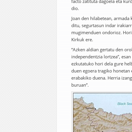
facto zatituta dagoela eta ku
dio.
Joan den hilabetean, armada 
ditu, segurtasun indar irakia
mugimenduen ondorioz. Horie
Kirkuk ere.
“Azken aldian gertatu den or
independentzia lortzea”, esa
ezkutatuko hori dela gure hel
duen egoera tragiko honetan 
erabakiko duena. Herria izan
buruan”.