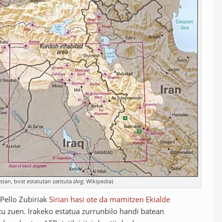
stan, bost estatutan zatituta (Arg: Wikipedia)
 Pello Zubiriak
Sirian hasi ote da mamitzen Ekialde
u zuen. Irakeko estatua zurrunbilo handi batean