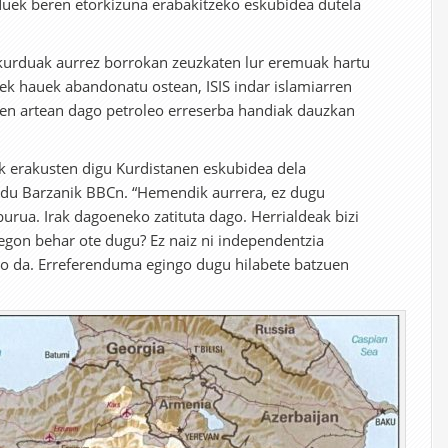
rduek beren etorkizuna erabakitzeko eskubidea dutela
kurduak aurrez borrokan zeuzkaten lur eremuak hartu
rrek hauek abandonatu ostean, ISIS indar islamiarren
n artean dago petroleo erreserba handiak dauzkan
ok erakusten digu Kurdistanen eskubidea dela
n du Barzanik BBCn. “Hemendik aurrera, ez dugu
burua. Irak dagoeneko zatituta dago. Herrialdeak bizi
egon behar ote dugu? Ez naiz ni independentzia
go da. Erreferenduma egingo dugu hilabete batzuen