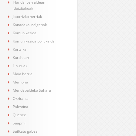
Irlanda iparraldean
idatzitakoak
Jatorrizko herriak
Kanadako indigenak
Komunikazioa
Komunikazioa politika da
Kortsika
Kurdistan
Liburuak
Maia herria
Memoria
Mendebaldeko Sahara
Okzitania
Palestina
Quebec
Saapmi
Sailkatu gabea