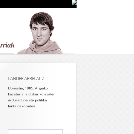
LANDER ARBELAITZ
Donostia, 1985. Argiako
kazetaria, aldizkariko azalen
arduraduna eta politika
lantaldeko kidea.
Bilatu: