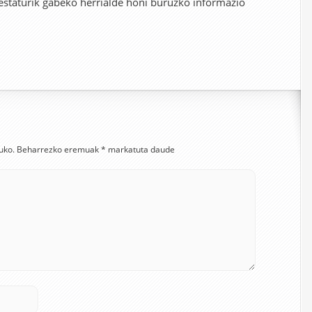
staturik gabeko herrialde honi buruzko informazio
uko.
Beharrezko eremuak
*
markatuta daude