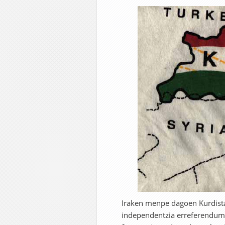
Iraken menpe dagoen Kurdist
independentzia erreferenduma