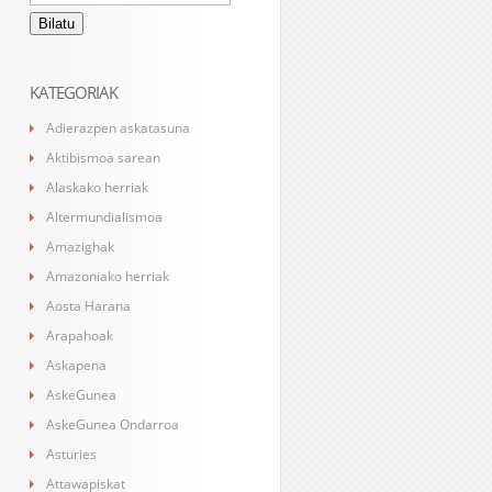
KATEGORIAK
Adierazpen askatasuna
Aktibismoa sarean
Alaskako herriak
Altermundialismoa
Amazighak
Amazoniako herriak
Aosta Harana
Arapahoak
Askapena
AskeGunea
AskeGunea Ondarroa
Asturies
Attawapiskat