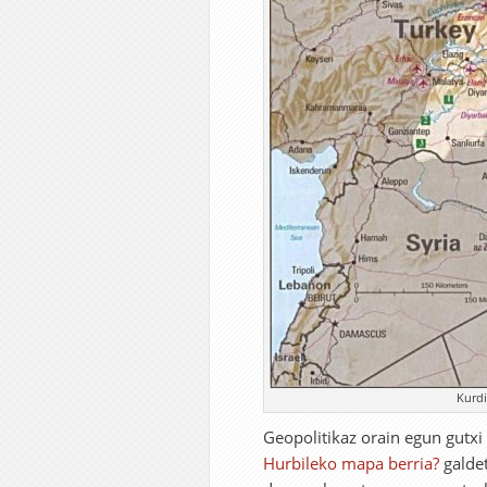
Kurdi
Geopolitikaz orain egun gutxi
Hurbileko mapa berria?
galdet