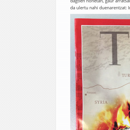
dagoen honetan, gaur arratsal
da ulertu nahi duenarentzat: 