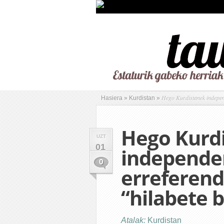
Hego Kurdistanek indepen
Hasiera
»
Kurdistan
»
Hego Kurd
UZT
01
independe
0
erreferen
“hilabete 
Atalak:
Kurdistan