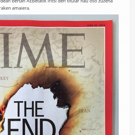
dean bertan AEBetatik iritsi den titular hau oso zuzena
Iraken amaiera.