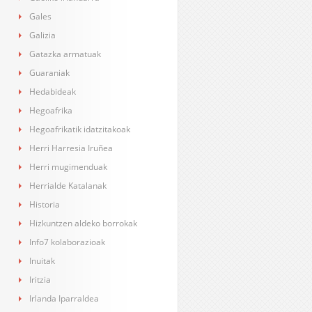
Gales
Galizia
Gatazka armatuak
Guaraniak
Hedabideak
Hegoafrika
Hegoafrikatik idatzitakoak
Herri Harresia Iruñea
Herri mugimenduak
Herrialde Katalanak
Historia
Hizkuntzen aldeko borrokak
Info7 kolaborazioak
Inuitak
Iritzia
Irlanda Iparraldea