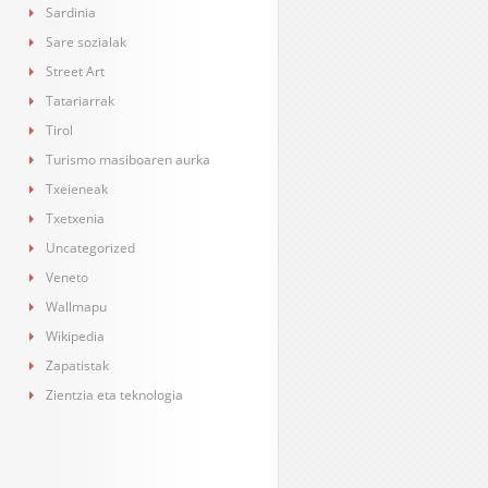
Sardinia
Sare sozialak
Street Art
Tatariarrak
Tirol
Turismo masiboaren aurka
Txeieneak
Txetxenia
Uncategorized
Veneto
Wallmapu
Wikipedia
Zapatistak
Zientzia eta teknologia