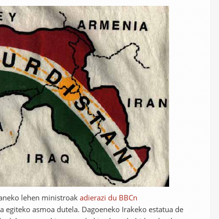
aneko lehen ministroak
adierazi du BBCn
 egiteko asmoa dutela. Dagoeneko Irakeko estatua de