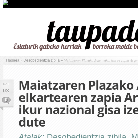
Maiatzaren Plazako Amen elkartearen zapia Argent
Hasiera
»
Desobedientzia zibila
»
Maiatzaren Plazak
UZT
03
elkartearen zapia A
0
ikur nazional gisa i
dute
Atalak:
Desobedientzia zibila
,
M