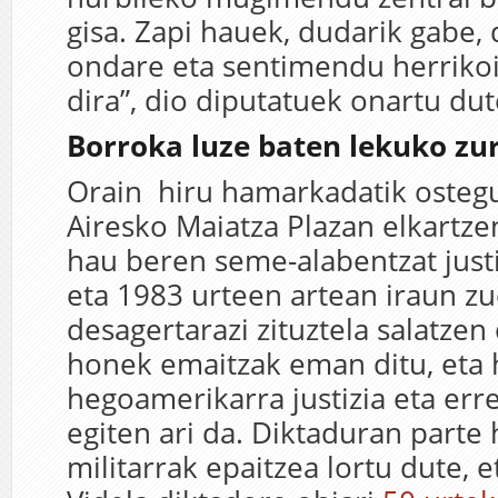
gisa. Zapi hauek, dudarik gabe
ondare eta sentimendu herriko
dira”, dio diputatuek onartu du
Borroka luze baten lekuko zu
Orain hiru hamarkadatik oste
Airesko Maiatza Plazan elkartze
hau beren seme-alabentzat justi
eta 1983 urteen artean iraun z
desagertarazi zituztela salatzen
honek emaitzak eman ditu, eta 
hegoamerikarra justizia eta err
egiten ari da. Diktaduran parte
militarrak epaitzea lortu dute, 