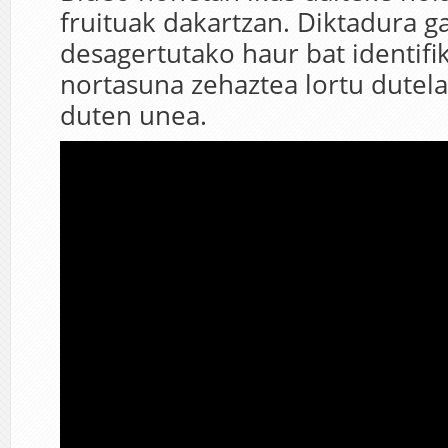
fruituak dakartzan. Diktadura g
desagertutako haur bat identifi
nortasuna zehaztea lortu dutela
duten unea.