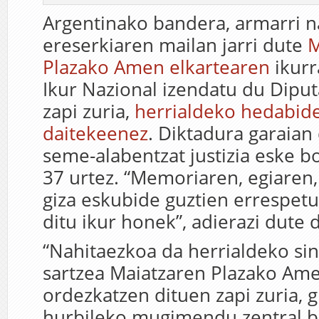
Argentinako bandera, armarri n
ereserkiaren mailan jarri dute
M
Plazako Amen elkartearen
ikurr
Ikur Nazional izendatu du Dipu
zapi zuria,
herrialdeko hedabide
daitekeenez
. Diktadura garaian
seme-alabentzat justizia eske bo
37 urtez. “Memoriaren, egiaren, 
giza eskubide guztien errespet
ditu ikur honek”, adierazi dute 
“Nahitaezkoa da herrialdeko si
sartzea Maiatzaren Plazako Am
ordezkatzen dituen zapi zuria, g
hurbileko mugimendu zentral b