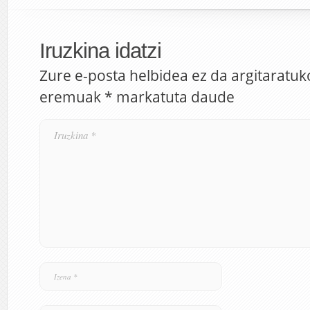
Iruzkina idatzi
Zure e-posta helbidea ez da argitaratuk
eremuak
*
markatuta daude