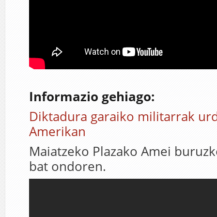
Informazio gehiago:
Diktadura garaiko militarrak ur
Amerikan
Maiatzeko Plazako Amei buruz
bat ondoren.