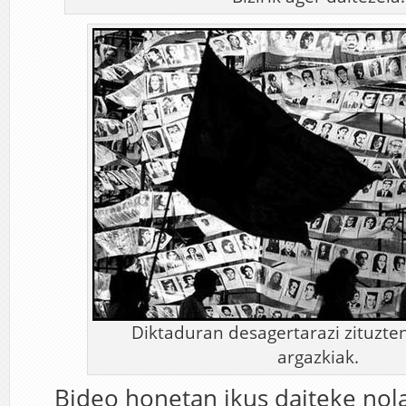
Diktaduran desagertarazi zituzten
argazkiak.
Bideo honetan ikus daiteke nol