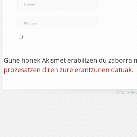
Gune honek Akismet erabiltzen du zaborra 
prozesatzen diren zure erantzunen datuak.
ARGIAko Blog