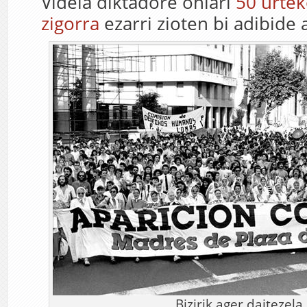
Videla diktadore ohiari
50 urtek
zigorra
ezarri zioten bi adibide 
Bizirik ager daitezela.