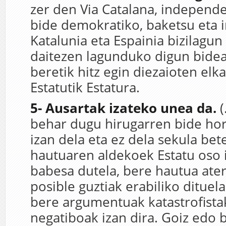
zer den Via Catalana, independe
bide demokratiko, baketsu eta i
Katalunia eta Espainia bizilagun
daitezen lagunduko digun bidea
beretik hitz egin diezaioten elka
Estatutik Estatura.
5- Ausartak izateko unea da.
(
behar dugu hirugarren bide hor
izan dela eta ez dela sekula bete
hautuaren aldekoek Estatu oso 
babesa dutela, bere hautua ate
posible guztiak erabiliko dituela
bere argumentuak katastrofista
negatiboak izan dira. Goiz edo 