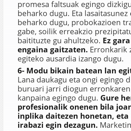
promesa faltsuak egingo dizkigu
beharko dugu. Eta lasaitasunez
beharko dugu, probokazioen tr
gabe, soilik erreakzio prezipitat
baitituzte gu ahultzeko.
Ez gara
engaina gaitzaten.
Erronkarik 
egiteko ausardia izango dugu.
6- Modu bikain batean lan egi
Lana daukagu eta ongi egingo 
buruari jarri diogun erronkare
kanpaina egingo dugu.
Gure he
profesionalik onenen bila joa
inplika daitezen honetan, eta 
irabazi egin dezagun.
Marketin