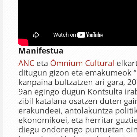
Manifestua
ANC
eta
Òmnium Cultural
elkar
ditugun gizon eta emakumeok “
kanpaina bultzatzen ari gara, 
9an egingo dugun Kontsulta ira
zibil katalana osatzen duten ga
erakundeei, antolakuntza politiko
ekonomikoei, eta herritar guztie
diegu ondorengo puntuetan oin