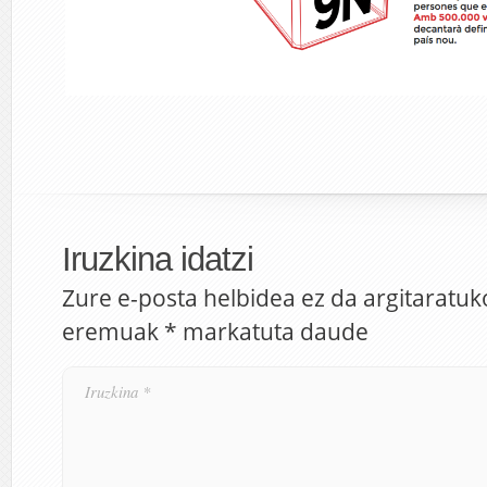
Iruzkina idatzi
Zure e-posta helbidea ez da argitaratuk
eremuak
*
markatuta daude