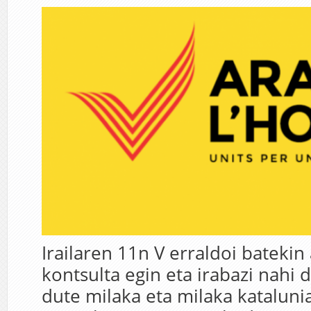
Irailaren 11n V erraldoi batekin
kontsulta egin eta irabazi nahi 
dute milaka eta milaka kataluni