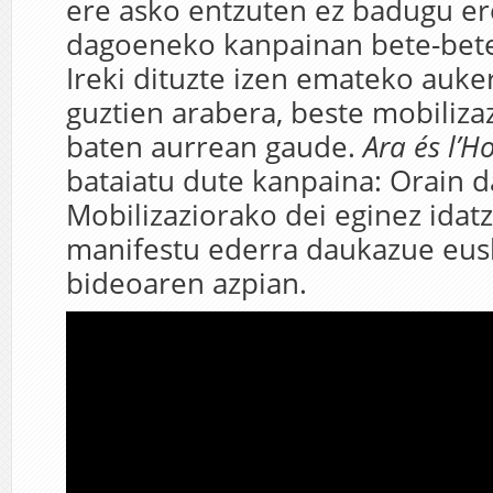
ere asko entzuten ez badugu ere
dagoeneko kanpainan bete-betea
Ireki dituzte izen emateko auker
guztien arabera, beste mobilizaz
baten aurrean gaude.
Ara és l’H
bataiatu dute kanpaina: Orain d
Mobilizaziorako dei eginez idat
manifestu ederra daukazue eus
bideoaren azpian.