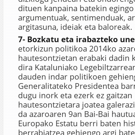
dituen kanpaina batekin egingo
argumentuak, sentimenduak, ar
argitasuna, ideiak eta baloreak.
7- Bozkatu eta irabazteko une
etorkizun politikoa 2014ko aza
hautesontzietan erabaki dadin
dira Kataluniako Legebiltzarrea
dauden indar politikoen gehien
Generalitateko Presidentea bar
dugu inork eta ezerk ez gaitzan
hautesontzietara joatea galeraz
da azaroaren 9an Bai-Bai hautu
Europako Estatu berri baten his
berrabiatzea gehiengo argi bate