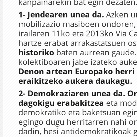
kanpainarekin bat egin dezaten
1- Jendearen unea da.
Azken u
mobilizazio masiboen ondoren,
irailaren 11ko eta 2013ko Via C
hartze erabat arrakastatsuen o
historiko
baten aurrean gaude.
kolektiboaren jabe izateko auke
Denon artean Europako herri 
eraikitzeko aukera daukagu.
2- Demokraziaren unea da. Or
dagokigu erabakitzea
eta modu
demokratiko eta baketsuan egi
egingo dugu herritarren nahi or
dadin, hesi antidemokratikoak g