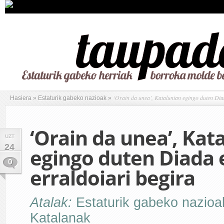
‘Orain da unea’, Katalunian egingo duten Dia
Hasiera
»
Estaturik gabeko nazioak
»
‘Orain da unea’, Kat
UZT
24
egingo duten Diada
0
erraldoiari begira
Atalak:
Estaturik gabeko nazioa
Katalanak