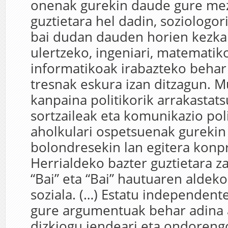
onenak gurekin daude gure me
guztietara hel dadin, soziologo
bai dudan dauden horien kezka
ulertzeko, ingeniari, matematik
informatikoak irabazteko behar
tresnak eskura izan ditzagun. 
kanpaina politikorik arrakastat
sortzaileak eta komunikazio pol
aholkulari ospetsuenak gurekin
bolondresekin lan egitera konp
Herrialdeko bazter guztietara 
“Bai” eta “Bai” hautuaren aldek
soziala. (…) Estatu independent
gure argumentuak behar adina 
dizkiogu jendeari eta ondoren