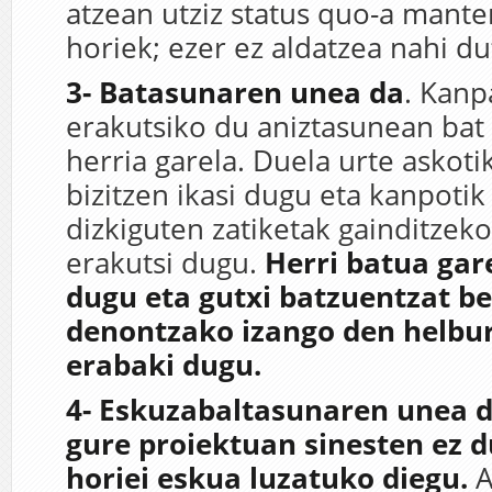
atzean utziz status quo-a mant
horiek; ezer ez aldatzea nahi du
3- Batasunaren unea da
. Kanp
erakutsiko du aniztasunean bat
herria garela. Duela urte askoti
bizitzen ikasi dugu eta kanpotik
dizkiguten zatiketak gainditzeko
erakutsi dugu.
Herri batua gar
dugu eta gutxi batzuentzat b
denontzako izango den helbur
erabaki dugu.
4- Eskuzabaltasunaren unea d
gure proiektuan sinesten ez d
horiei eskua luzatuko diegu.
A