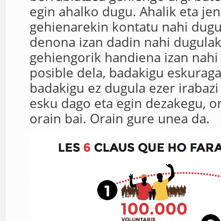
egin ahalko dugu. Ahalik eta je
gehienarekin kontatu nahi dugu
denona izan dadin nahi dugulako
gehiengorik handiena izan nahi
posible dela, badakigu eskuraga
badakigu ez dugula ezer irabazi
esku dago eta egin dezakegu, or
orain bai. Orain gure unea da.