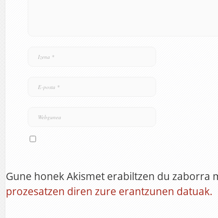
Gune honek Akismet erabiltzen du zaborra 
prozesatzen diren zure erantzunen datuak.