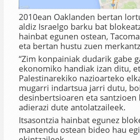
2010ean Oaklanden bertan lort
aldiz Israelgo barku bat blokeat
hainbat egunen ostean, Tacoma
eta bertan hustu zuen merkantz
“Zim konpainiak dudarik gabe g
ekonomiko handiak izan ditu, e
Palestinarekiko nazioarteko el
mugarri indartsua jarri dutu, bo
desinbertsioaren eta santzioen 
adierazi dute antolatzaileek.
Itsasontzia hainbat egunez blok
mantendu ostean bideo hau egi
ekintzaileek.