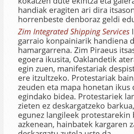
kokatzen dute ekintza eta gale
handiak eragiten ari dira itsason
horrenbeste denboraz geldi edu
Zim Integrated Shipping Services
I
garraio konpainiarik handiena
hamargarrena. Zim Piraeus itsa
egoera ikusita, Oaklandetik ate
egin zuen, manifestariak despist
ere itzultzeko. Protestariak bai
zeuden eta mapa honetan ikus d
egindako bidea. Protestariek la
zieten ez deskargatzeko barkua,
egunez langileek protestarekin 
azkenean, hainbatek kargaren za
deskargatu zutela uste da.