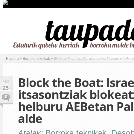
Block the Boat: Israelgo itsasontziak blokeatzea helbur
Hasiera
»
Borroka teknikak
»
Block the Boat: Isra
ABU
25
itsasontziak blokea
0
helburu AEBetan Pal
alde
Atalak:
Borroka teknikak
,
Desobe