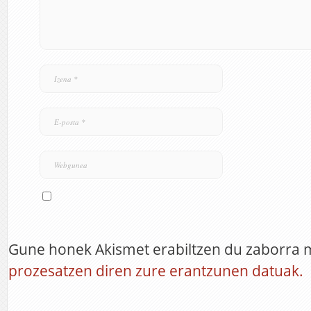
Gune honek Akismet erabiltzen du zaborra 
prozesatzen diren zure erantzunen datuak.