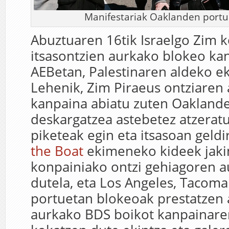
Manifestariak Oaklanden portu
Abuztuaren 16tik Israelgo Zim 
itsasontzien aurkako blokeo kan
AEBetan, Palestinaren aldeko ek
Lehenik, Zim Piraeus ontziaren
kanpaina abiatu zuten Oaklande
deskargatzea astebetez atzerat
piketeak egin eta itsasoan geldi
the Boat
ekimeneko kideek jaki
konpainiako ontzi gehiagoren a
dutela, eta Los Angeles, Tacoma
portuetan blokeoak prestatzen ar
aurkako BDS boikot kanpainar