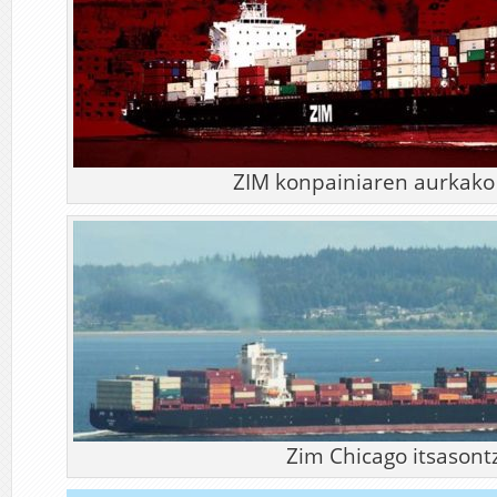
ZIM konpainiaren aurkako 
Zim Chicago itsasontz