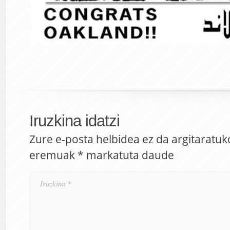
Iruzkina idatzi
Zure e-posta helbidea ez da argitaratuk
eremuak
*
markatuta daude