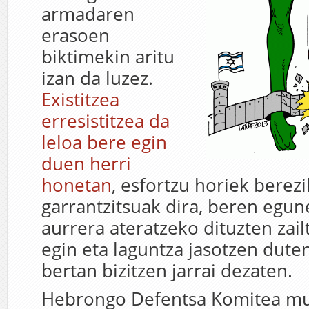
armadaren
erasoen
biktimekin aritu
izan da luzez.
Existitzea
erresistitzea da
leloa bere egin
duen herri
honetan
, esfortzu horiek berezi
garrantzitsuak dira, beren egun
aurrera ateratzeko dituzten zail
egin eta laguntza jasotzen duten
bertan bizitzen jarrai dezaten.
Hebrongo Defentsa Komitea mu