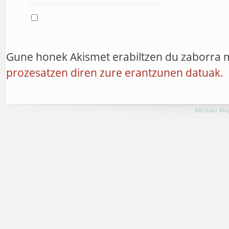
Gune honek Akismet erabiltzen du zaborra 
prozesatzen diren zure erantzunen datuak.
ARGIAko Blog