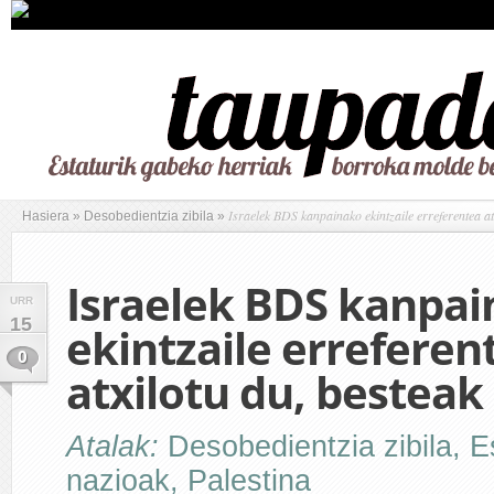
Israelek BDS kanpainako ekintzaile erreferentea atx
Hasiera
»
Desobedientzia zibila
»
Israelek BDS kanpa
URR
15
ekintzaile erreferen
0
atxilotu du, besteak
Atalak:
Desobedientzia zibila
,
E
nazioak
,
Palestina