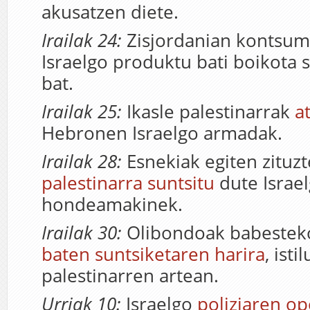
akusatzen diete.
Irailak 24:
Zisjordanian kontsum
Israelgo produktu bati boikota s
bat.
Irailak 25:
Ikasle palestinarrak
a
Hebronen Israelgo armadak.
Irailak 28:
Esnekiak egiten zituz
palestinarra suntsitu
dute Israe
hondeamakinek.
Irailak 30:
Olibondoak babesteko
baten suntsiketaren harira
, ist
palestinarren artean.
Urriak 10:
Israelgo
poliziaren op