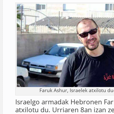
Faruk Ashur, Israelek atxilotu du
Israelgo armadak Hebronen Far
atxilotu du. Urriaren 8an izan 