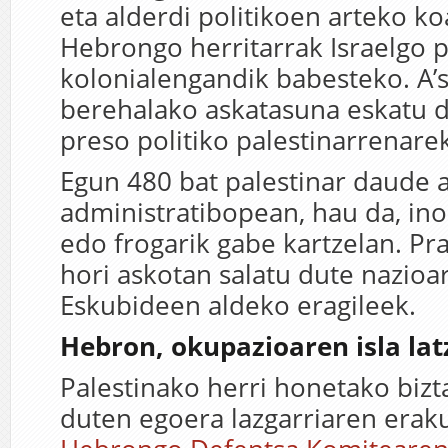
eta alderdi politikoen arteko koa
Hebrongo herritarrak Israelgo p
kolonialengandik babesteko. A’
berehalako askatasuna eskatu d
preso politiko palestinarrenarek
Egun 480 bat palestinar daude a
administratibopean, hau da, in
edo frogarik gabe kartzelan. Pr
hori askotan salatu dute nazioa
Eskubideen aldeko eragileek.
Hebron, okupazioaren isla lat
Palestinako herri honetako bizt
duten egoera lazgarriaren eraku