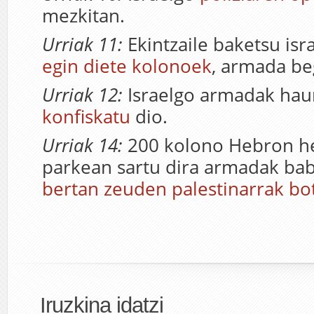
mezkitan.
Urriak 11:
Ekintzaile baketsu isr
egin diete kolonoek
, armada be
Urriak 12:
Israelgo armadak hau
konfiskatu
dio.
Urriak 14:
200 kolono Hebron he
parkean sartu dira armadak bab
bertan zeuden palestinarrak bot
Iruzkina idatzi