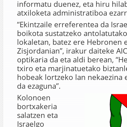
informatu duenez, eta hiru hila
atxiloketa administratiboa ezarr
“Ekintzaile erreferentea da Isr
boikota sustatzeko antolatutak
lokaletan, batez ere Hebronen 
Zisjordanian”, irakur daiteke AI
optikaria da eta aldi berean, “
txiro eta marjinatuetako biztanl
hobeak lortzeko lan nekaezina e
da ezaguna”.
Kolonoen
bortxakeria
salatzen eta
Israelgo