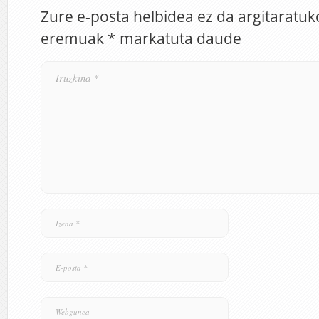
Zure e-posta helbidea ez da argitaratuk
eremuak
*
markatuta daude