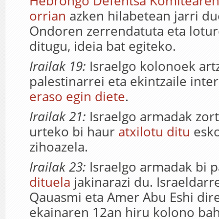
Hebrongo Defentsa Komitearen
orrian
azken hilabetean jarri due
Ondoren zerrendatuta eta loture
ditugu, ideia bat egiteko.
Irailak 19:
Israelgo kolonoek art
palestinarrei eta ekintzaile inte
eraso egin diete
.
Irailak 21:
Israelgo armadak zort
urteko bi haur
atxilotu ditu
esko
zihoazela.
Irailak 23:
Israelgo armadak bi p
dituela
jakinarazi du. Israeldar
Qauasmi eta Amer Abu Eshi dire
ekainaren 12an hiru kolono bahi