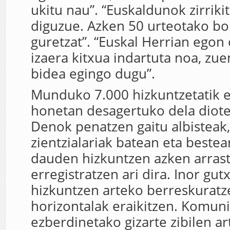
ukitu nau”. “Euskaldunok zirrikit
diguzue. Azken 50 urteotako b
guretzat”. “Euskal Herrian egon 
izaera kitxua indartuta noa, zu
bidea egingo dugu”.
Munduko 7.000 hizkuntzetatik 
honetan desagertuko dela diote
Denok penatzen gaitu albisteak,
zientzialariak batean eta beste
dauden hizkuntzen azken arras
erregistratzen ari dira. Inor gutx
hizkuntzen arteko berreskuratz
horizontalak eraikitzen. Komuni
ezberdinetako gizarte zibilen a