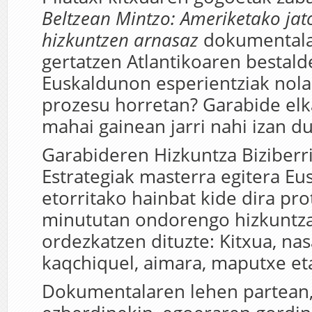
Beltzean Mintzo: Ameriketako jat
hizkuntzen arnasaz
dokumentala.
gertatzen Atlantikoaren bestald
Euskaldunon esperientziak nola
prozesu horretan? Garabide elk
mahai gainean jarri nahi izan d
Garabideren Hizkuntza Biziberr
Estrategiak masterra egitera Eus
etorritako hainbat kide dira pro
minututan ondorengo hizkuntz
ordezkatzen dituzte: Kitxua, nas
kaqchiquel, aimara, maputxe et
Dokumentalaren lehen partean,