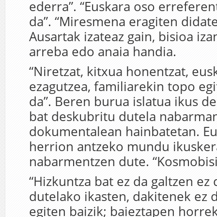
ederra”. “Euskara oso erreferen
da”. “Miresmena eragiten didat
Ausartak izateaz gain, bisioa iza
arreba edo anaia handia.
“Niretzat, kitxua honentzat, eus
ezagutzea, familiarekin topo egi
da”. Beren burua islatua ikus d
bat deskubritu dutela nabarma
dokumentalean hainbatetan. Eu
herrion antzeko mundu ikusker
nabarmentzen dute. “Kosmobisi
“Hizkuntza bat ez da galtzen ez
dutelako ikasten, dakitenek ez d
egiten baizik; baieztapen horre