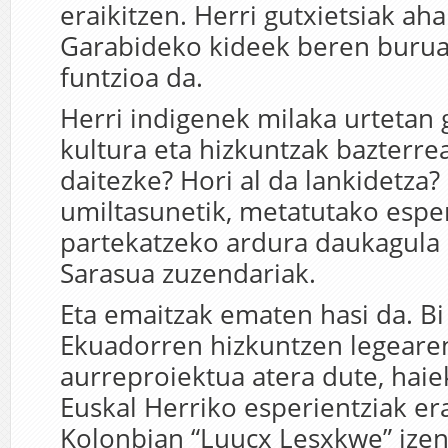
eraikitzen. Herri gutxietsiak ah
Garabideko kideek beren burua
funtzioa da.
Herri indigenek milaka urtetan 
kultura eta hizkuntzak bazterrea
daitezke? Hori al da lankidetza
umiltasunetik, metatutako esper
partekatzeko ardura daukagula 
Sarasua zuzendariak.
Eta emaitzak ematen hasi da. Bi
Ekuadorren hizkuntzen legeare
aurreproiektua atera dute, haiek
Euskal Herriko esperientziak er
Kolonbian “Luuçx Lesxkwe” ize