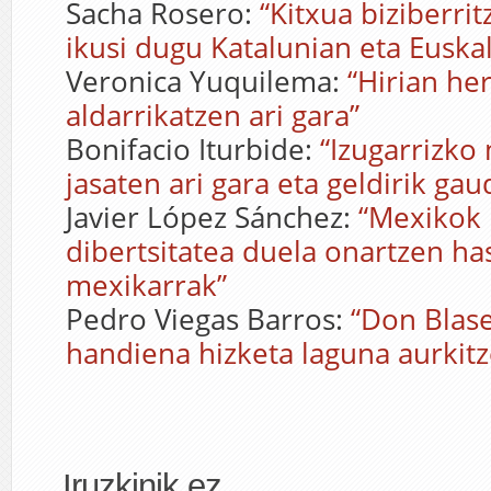
Sacha Rosero:
“Kitxua biziberri
ikusi dugu Katalunian eta Euska
Veronica Yuquilema:
“Hirian her
aldarrikatzen ari gara”
Bonifacio Iturbide:
“Izugarrizk
jasaten ari gara eta geldirik gau
Javier López Sánchez:
“Mexikok 
dibertsitatea duela onartzen has
mexikarrak”
Pedro Viegas Barros:
“Don Blase
handiena hizketa laguna aurkitz
Iruzkinik ez