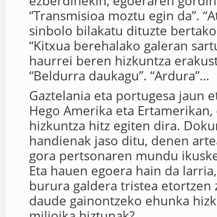
ezberdinekin, egoeraren gordin
“Transmisioa moztu egin da”. “
sinbolo bilakatu dituzte bertako
“Kitxua berehalako galeran sart
haurrei beren hizkuntza erakuste
“Beldurra daukagu”. “Ardura”…
Gaztelania eta portugesa jaun e
Hego Amerika eta Ertamerikan,
hizkuntza hitz egiten dira. Dok
handienak jaso ditu, denen arte
gora pertsonaren mundu ikuske
Eta hauen egoera hain da larria,
burura galdera tristea etortzen 
daude gainontzeko ehunka hizk
milioika hiztunak?