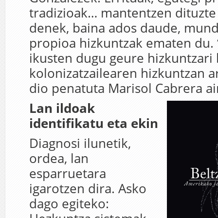
tradizioak… mantentzen dituzt
denek, baina ados daude, mund
propioa hizkuntzak ematen du.
ikusten dugu geure hizkuntzari
kolonizatzailearen hizkuntzan ar
dio penatuta Marisol Cabrera a
Lan ildoak
identifikatu eta ekin
Diagnosi ilunetik,
ordea, lan
esparruetara
igarotzen dira. Asko
dago egiteko: