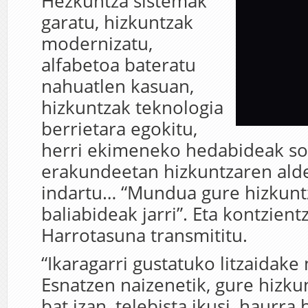
Hezkuntza sistemak
garatu, hizkuntzak
modernizatu,
alfabetoa bateratu
nahuatlen kasuan,
hizkuntzak teknologia
berrietara egokitu,
herri ekimeneko hedabideak so
erakundeetan hizkuntzaren alde
indartu… “Mundua gure hizkuntz
baliabideak jarri”. Eta kontzientz
Harrotasuna transmititu.
“Ikaragarri gustatuko litzaidake 
Esnatzen naizenetik, gure hizku
bat izan, telebista ikusi, haurra