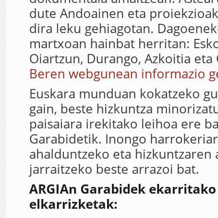
dute Andoainen eta proiekzioak 
dira leku gehiagotan. Dagoeneko
martxoan hainbat herritan: Esko
Oiartzun, Durango, Azkoitia eta
Beren webgunean informazio g
Euskara munduan kokatzeko gur
gain, beste hizkuntza minorizat
paisaiara irekitako leihoa ere b
Garabidetik. Inongo harrokeriar
ahalduntzeko eta hizkuntzaren 
jarraitzeko beste arrazoi bat.
ARGIAn Garabidek ekarritako 
elkarrizketak: