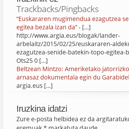
Trackbacks/Pingbacks
“Euskararen mugimendua ezagutzea sen
egitea bezala izan da”
- […]
http://www.argia.eus/blogak/lander-
arbelaitz/2015/02/25/euskararen-ald
ezagutzea-senide-batekin-topo-egitea-b
Ots25 0 […]
Beltzean Mintzo: Ameriketako jatorrizk
arnasaz dokumentala egin du Garabide
argia.eus […]
Iruzkina idatzi
Zure e-posta helbidea ez da argitaratuk
eremuak
*
markatuta daude