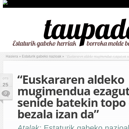
“Euskararen aldeko mugimendua ezagutzea seni
Hasiera
»
Estaturik gabeko nazioak
»
“Euskararen aldeko
OTS
25
mugimendua ezagut
0
senide batekin topo 
bezala izan da”
Atalak:
Estaturik gabeko nazioa