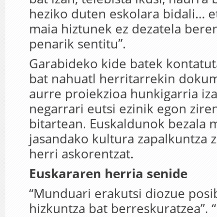
heziko duten eskolara bidali… e
maia hiztunek ez dezatela bere
penarik sentitu”.
Garabideko kide batek kontatut
bat nahuatl herritarrekin doku
aurre proiekzioa hunkigarria iz
negarrari eutsi ezinik egon zire
bitartean. Euskaldunok bezala
jasandako kultura zapalkuntza 
herri askorentzat.
Euskararen herria senide
“Munduari erakutsi diozue posi
hizkuntza bat berreskuratzea”. “