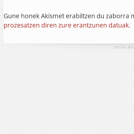
Gune honek Akismet erabiltzen du zaborra 
prozesatzen diren zure erantzunen datuak.
ARGIAko Blog