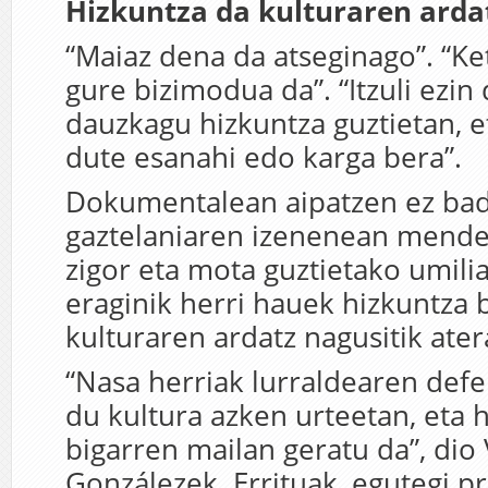
Hizkuntza da kulturaren arda
“Maiaz dena da atseginago”. “Ke
gure bizimodua da”. “Itzuli ezin 
dauzkagu hizkuntza guztietan, et
dute esanahi edo karga bera”.
Dokumentalean aipatzen ez badi
gaztelaniaren izenenean mend
zigor eta mota guztietako umili
eraginik herri hauek hizkuntza 
kulturaren ardatz nagusitik ater
“Nasa herriak lurraldearen defe
du kultura azken urteetan, eta 
bigarren mailan geratu da”, dio 
Gonzálezek. Errituak, egutegi p