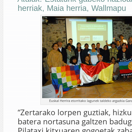
herriak
,
Maia herria
,
Wallmapu
Euskal Herrira etorritako lagunek taldeko argazkia Gar
“Zertarako lorpen guztiak, hizk
batera nortasuna galtzen badug
Pilataxi kitxuaren gogoetak zab