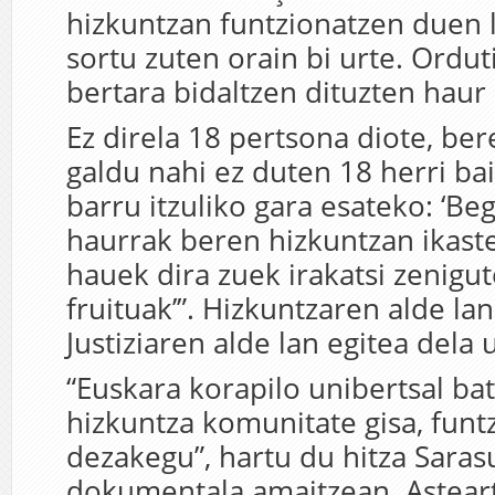
hizkuntzan funtzionatzen duen l
sortu zuten orain bi urte. Ordut
bertara bidaltzen dituzten haur
Ez direla 18 pertsona diote, be
galdu nahi ez duten 18 herri bai
barru itzuliko gara esateko: ‘Beg
haurrak beren hizkuntzan ikasten
hauek dira zuek irakatsi zenigu
fruituak’”. Hizkuntzaren alde lan
Justiziaren alde lan egitea dela 
“Euskara korapilo unibertsal bat
hizkuntza komunitate gisa, funt
dezakegu”, hartu du hitza Saras
dokumentala amaitzean. Astear