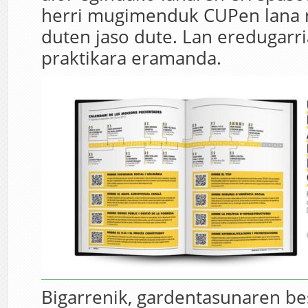
herri mugimenduk CUPen lana n
duten jaso dute. Lan eredugarr
praktikara eramanda.
Bigarrenik, gardentasunaren bes