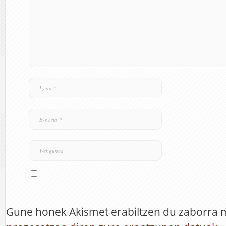
Gune honek Akismet erabiltzen du zaborra 