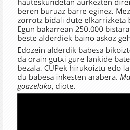
hauteskundetan aurkezten dire
beren buruaz barre eginez. Mez
zorrotz bidali dute elkarrizketa
Egun bakarrean 250.000 bistarat
beste alderdiek baino askoz geh
Edozein alderdik babesa bikoizt
da orain gutxi gure lankide bat
bezala. CUPek hirukoiztu edo l
du babesa inkesten arabera.
Man
goazelako
, diote.