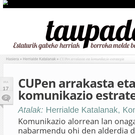
CUPen arrakasta eta komunikazio estrategia
Hasiera
»
Herrialde Katalanak
»
CUPen arrakasta et
IRA
17
komunikazio estrat
0
Atalak:
Herrialde Katalanak
,
Ko
Komunikazio alorrean lan onaga
nabarmendu ohi den alderdia d