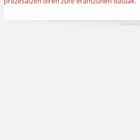
prozesatzen diren zure erantzunen datuak.
ARGIAko Blog