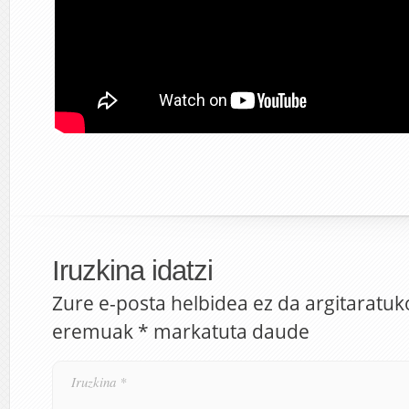
Iruzkina idatzi
Zure e-posta helbidea ez da argitaratuk
eremuak
*
markatuta daude