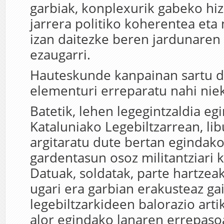
garbiak, konplexurik gabeko hi
jarrera politiko koherentea et
izan daitezke beren jardunaren
ezaugarri.
Hauteskunde kanpainan sartu di
elementuri erreparatu nahi nie
Batetik, lehen legegintzaldia eg
Kataluniako Legebiltzarrean, li
argitaratu dute bertan egindako
gardentasun osoz militantziari
Datuak, soldatak, parte hartzea
ugari era garbian erakusteaz gai
legebiltzarkideen balorazio arti
alor egindako lanaren errepasoa