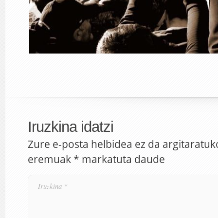
Iruzkina idatzi
Zure e-posta helbidea ez da argitaratuk
eremuak
*
markatuta daude