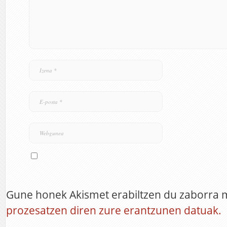
Gune honek Akismet erabiltzen du zaborra 
prozesatzen diren zure erantzunen datuak.