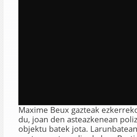
Maxime Beux gazteak ezkerreko
du, joan den asteazkenean poli
objektu batek jota. Larunbatea