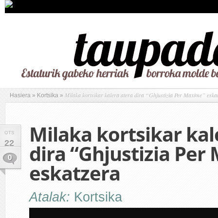
Milaka kortsikar kalera atera dira “Ghjustizia Per Maxime” eska
Hasiera
»
Kortsika
»
Milaka kortsikar kal
OTS
22
dira “Ghjustizia Per
0
eskatzera
Atalak:
Kortsika