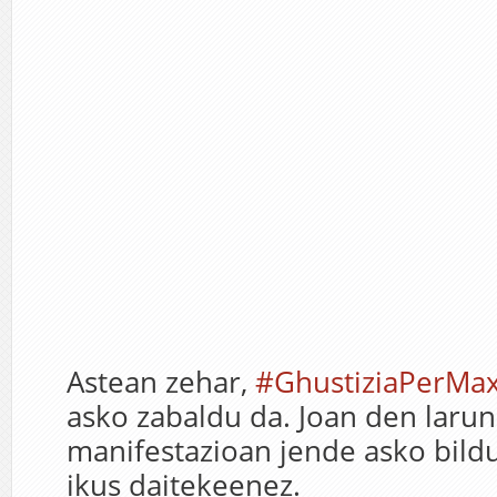
Astean zehar,
#GhustiziaPerMax
asko zabaldu da. Joan den laru
manifestazioan jende asko bildu
ikus daitekeenez.