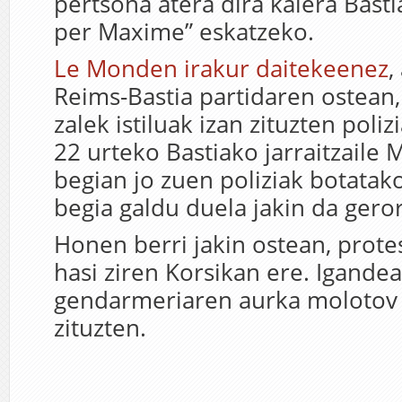
pertsona atera dira kalera Basti
per Maxime” eskatzeko.
Le Monden irakur daitekeenez
,
Reims-Bastia partidaren ostean
zalek istiluak izan zituzten poli
22 urteko Bastiako jarraitzaile
begian jo zuen poliziak botatak
begia galdu duela jakin da geror
Honen berri jakin ostean, protes
hasi ziren Korsikan ere. Igandea
gendarmeriaren aurka molotov 
zituzten.