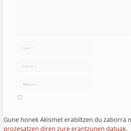
Gune honek Akismet erabiltzen du zaborra 
prozesatzen diren zure erantzunen datuak.