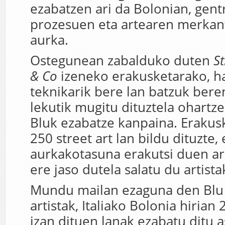
ezabatzen ari da Bolonian, gentr
prozesuen eta artearen merkant
aurka.
Ostegunean zabalduko duten
St
& Co
izeneko erakusketarako, h
teknikarik bere lan batzuk beren
lekutik mugitu dituztela ohartz
Bluk ezabatze kanpaina. Erakus
250 street art lan bildu dituzte, 
aurkakotasuna erakutsi duen ar
ere jaso dutela salatu du artista
Mundu mailan ezaguna den Blu 
artistak, Italiako Bolonia hirian 
izan dituen lanak ezabatu ditu 