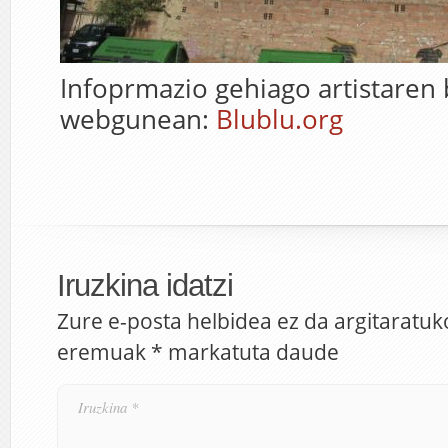
Infoprmazio gehiago artistaren
webgunean:
Blublu.org
Iruzkina idatzi
Zure e-posta helbidea ez da argitaratuk
eremuak
*
markatuta daude