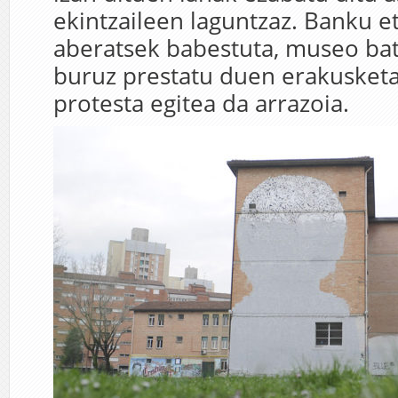
ekintzaileen laguntzaz. Banku e
aberatsek babestuta, museo bate
buruz prestatu duen erakusket
protesta egitea da arrazoia.