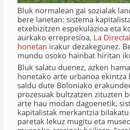
Bluk normalean gai sozialak lan
bere lanetan: sistema kapitalistar
etxebizitzen espekulazioa eta k
aurkako errepresioa,
La Directa
honetan
irakur dezakegunez. Be
mundu osoko hainbat hiritan ik
Bluk salatu duenez, azken ham
honetako arte urbanoa ekintza 
saldu dute Boloniako erakundee
prozesuak bultzatzen zituzten b
arte hau modan dagoenetik, si
kapitalistak merkantzia bilakatu
paretak lekuz mugitu eta museo