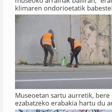
museoko arrainak bailiran, “erai
klimaren ondorioetatik babeste
Museoetan sartu aurretik, bere
ezabatzeko erabakia hartu du ar