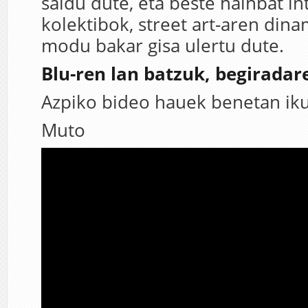
saldu dute, eta beste hainbat in
kolektibok, street art-aren din
modu bakar gisa ulertu dute.
Blu-ren lan batzuk, begiradar
Azpiko bideo hauek benetan iku
Muto