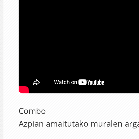
Combo
Azpian amaitutako muralen arga