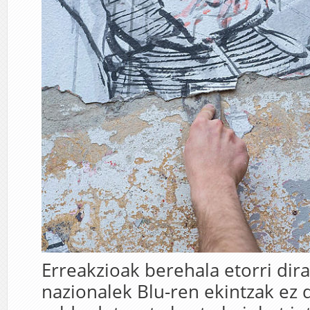
Erreakzioak berehala etorri dir
nazionalek Blu-ren ekintzak ez 