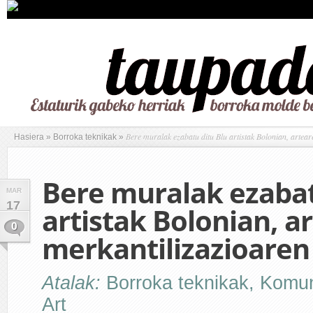
Bere muralak ezabatu ditu Blu artistak Bolonian, artea
Hasiera
»
Borroka teknikak
»
Bere muralak ezabat
MAR
17
artistak Bolonian, a
0
merkantilizazioaren
Atalak:
Borroka teknikak
,
Komun
Art