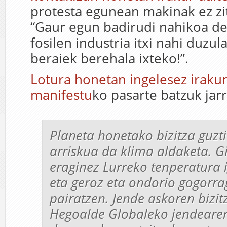
protesta egunean makinak ez zit
“Gaur egun badirudi nahikoa de
fosilen industria itxi nahi duzul
beraiek berehala ixteko!”.
Lotura honetan ingelesez iraku
manifestu
ko pasarte batzuk jarr
Planeta honetako bizitza guzt
arriskua da klima aldaketa. G
eraginez Lurreko tenperatura i
eta geroz eta ondorio gogorra
pairatzen. Jende askoren bizitz
Hegoalde Globaleko jendeare