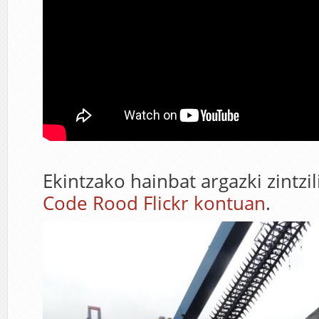
Ekintzako hainbat argazki zintzil
Code Rood Flickr kontuan
.