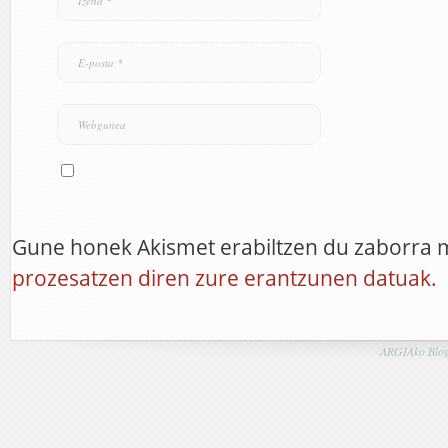
Gune honek Akismet erabiltzen du zaborra 
prozesatzen diren zure erantzunen datuak.
ARGIAko Blog