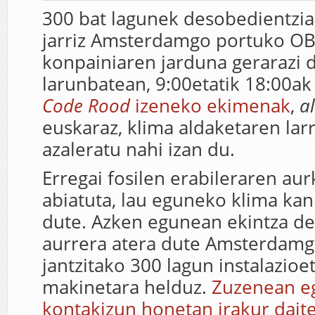
300 bat lagunek desobedientzia 
jarriz Amsterdamgo portuko O
konpainiaren jarduna gerarazi 
larunbatean, 9:00etatik 18:00ak 
Code Rood
izeneko ekimenak
,
a
euskaraz, klima aldaketaren lar
azaleratu nahi izan du.
Erregai fosilen erabileraren aur
abiatuta, lau eguneko klima kan
dute. Azken egunean ekintza d
aurrera atera dute Amsterdamgo
jantzitako 300 lagun instalazioe
makinetara helduz.
Zuzenean eg
kontakizun honetan irakur dait