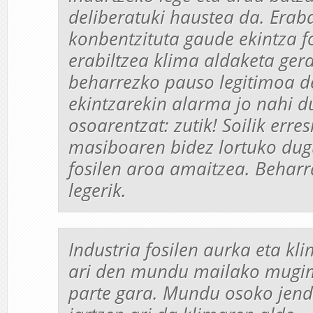
deliberatuki haustea da. Erab
konbentzituta gaude ekintza 
erabiltzea klima aldaketa ger
beharrezko pauso legitimoa d
ekintzarekin alarma jo nahi d
osoarentzat: zutik! Soilik erres
masiboaren bidez lortuko dug
fosilen aroa amaitzea. Beharr
legerik.
Industria fosilen aurka eta kl
ari den mundu mailako mug
parte gara. Mundu osoko jend