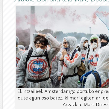
Ekintzaileek Amsterdamgo portuko enpres
dute egun oso batez, klimari egiten ari d
Argazkia: Marc Dries