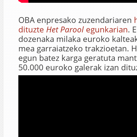
OBA enpresako zuzendariaren
dituzte
Het Parool
egunkarian
. 
dozenaka milaka euroko kalteak
mea garraiatzeko trakzioetan. H
egun batez karga geratuta mant
50.000 euroko galerak izan dituz