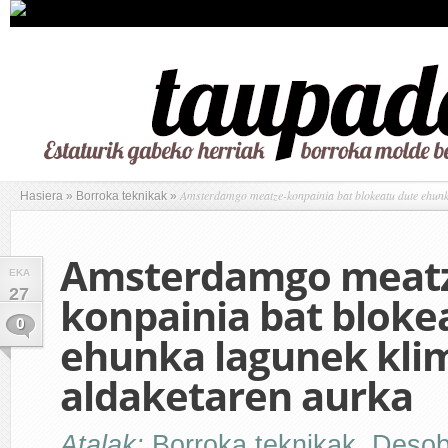
Amsterdamgo meatze-konpainia bat blokeatu dute ehunk
Hasiera
»
Borroka teknikak
»
Amsterdamgo meat
EKA
27
konpainia bat bloke
0
ehunka lagunek kli
aldaketaren aurka
Atalak:
Borroka teknikak
,
Desobe