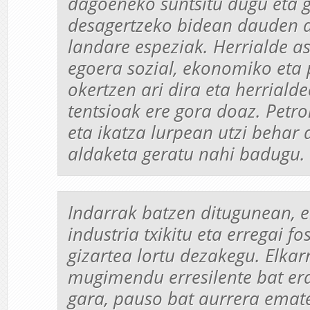
dagoeneko suntsitu dugu eta 
desagertzeko bidean dauden 
landare espeziak. Herrialde a
egoera sozial, ekonomiko eta 
okertzen ari dira eta herriald
tentsioak ere gora doaz. Petro
eta ikatza lurpean utzi behar 
aldaketa geratu nahi badugu.
Indarrak batzen ditugunean, er
industria txikitu eta erregai fo
gizartea lortu dezakegu. Elkar
mugimendu erresilente bat era
gara, pauso bat aurrera emat