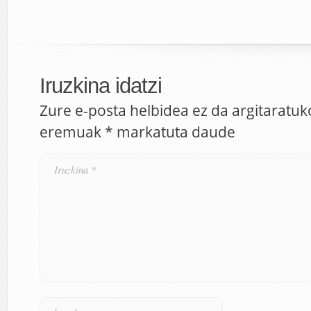
Iruzkina idatzi
Zure e-posta helbidea ez da argitaratuk
eremuak
*
markatuta daude