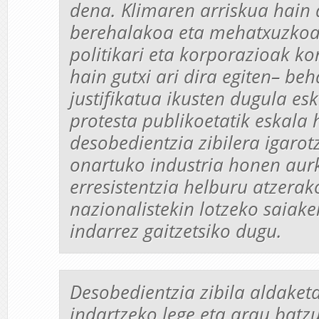
dena. Klimaren arriskua hain
berehalakoa eta mehatxuzkoa
politikari eta korporazioak k
hain gutxi ari dira egiten– be
justifikatua ikusten dugula es
protesta publikoetatik eskala
desobedientzia zibilera igarot
onartuko industria honen aur
erresistentzia helburu atzerak
nazionalistekin lotzeko saiaker
indarrez gaitzetsiko dugu.
Desobedientzia zibila aldaket
indartzeko lege eta arau batz