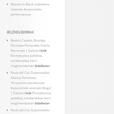
Women In Black: Indarkeria
matxista ikusarazteko
performancea
IRUZKIN BERRIAK
Beatriz Casado, Brasilgo
Florestan Fernandes Eskola
Nazionala | Gaitzerdi
(e)k
Formakuntza politikoa,
ezinbestekoa herri
mugimenduetan
bidalketan
Paula del Cid, Guatemalako
Alianza Feminista:
“Arrazismo estrukturala
ikusarazteko arazoak ditugu”
| Gaitzerdi
(e)k
Formakuntza
politikoa, ezinbestekoa herri
mugimenduetan
bidalketan
Paula del Cid, Guatemalako