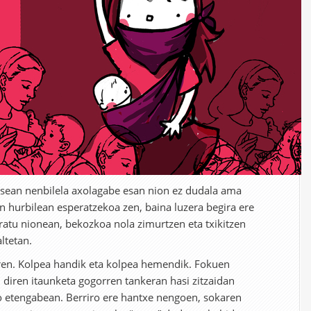
asean nenbilela axolagabe esan nion ez dudala ama
un hurbilean esperatzekoa zen, baina luzera begira ere
atu nionean, bekozkoa nola zimurtzen eta txikitzen
ltetan.
rren. Kolpea handik eta kolpea hemendik. Fokuen
i diren itaunketa gogorren tankeran hasi zitzaidan
rio etengabean. Berriro ere hantxe nengoen, sokaren