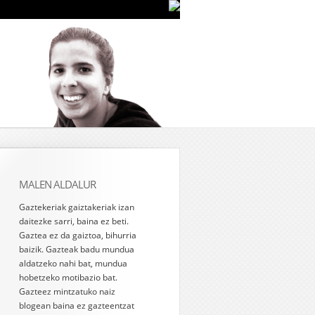
MALEN ALDALUR
Gaztekeriak gaiztakeriak izan
daitezke sarri, baina ez beti.
Gaztea ez da gaiztoa, bihurria
baizik. Gazteak badu mundua
aldatzeko nahi bat, mundua
hobetzeko motibazio bat.
Gazteez mintzatuko naiz
blogean baina ez gazteentzat