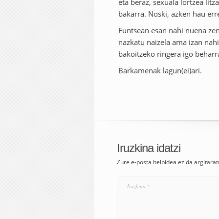
eta beraz, sexuala lortzea l
bakarra. Noski, azken hau err
Funtsean esan nahi nuena zen
nazkatu naizela ama izan nahi
bakoitzeko ringera igo beharr
Barkamenak lagun(ei)ari.
Iruzkina idatzi
Zure e-posta helbidea ez da argitarat