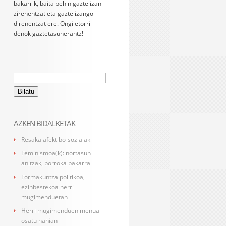
bakarrik, baita behin gazte izan
zirenentzat eta gazte izango
direnentzat ere. Ongi etorri
denok gaztetasunerantz!
Bilatu:
AZKEN BIDALKETAK
Resaka afektibo-sozialak
Feminismoa(k): nortasun
anitzak, borroka bakarra
Formakuntza politikoa,
ezinbestekoa herri
mugimenduetan
Herri mugimenduen menua
osatu nahian