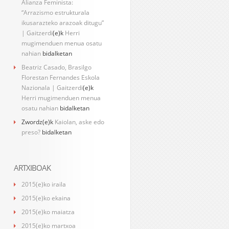
Alianza Feminista:
“Arrazismo estrukturala
ikusarazteko arazoak ditugu”
| Gaitzerdi
(e)k
Herri
mugimenduen menua osatu
nahian
bidalketan
Beatriz Casado, Brasilgo
Florestan Fernandes Eskola
Nazionala | Gaitzerdi
(e)k
Herri mugimenduen menua
osatu nahian
bidalketan
Zwordz
(e)k
Kaiolan, aske edo
preso?
bidalketan
ARTXIBOAK
2015(e)ko iraila
2015(e)ko ekaina
2015(e)ko maiatza
2015(e)ko martxoa