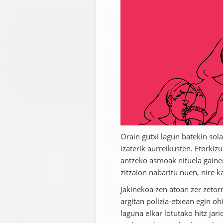
Orain gutxi lagun batekin sol
izaterik aurreikusten. Etorkiz
antzeko asmoak nituela gainer
zitzaion nabaritu nuen, nire ka
Jakinekoa zen atoan zer zeto
argitan polizia-etxean egin oh
laguna elkar lotutako hitz ja