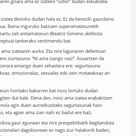
aren gisara ama ez izateko “ustez” dudan eskubidea
zatea desioko dudan hala ez. Ez da bereziki gaurdaino
tua. Baina inguruko batzuen superamatasunetik
sartu zait antiamatasun (Beatriz Gimeno aktibista
zeptua) tankerako sentimendu bat.
r ama izatearen aurka. Eta nire lagunaren defentsan
re ziurtasuna: “Ni ama izango naiz”. Ausartzen da
orara emango duen zehaztera ere: segurtasuna
oaz, emozionalaz, sexualaz edo zein motatakoaz ari
rtasun horitako bakarren bat inoiz lortuko dudan
giten dut kale. Dena den, inoiz ama izatea erabakitzen
 nola egin duen aurreikusitako segurtasunak hain
, eta agian ama izan nahi ez badut ere bai).
koa gaur egunean eta nire prespektibatik begitanduta
mozionalari dagokionean ez nago ziur halakorik baden,