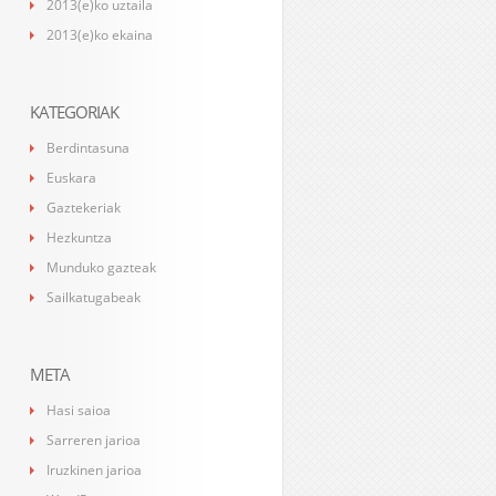
2013(e)ko uztaila
2013(e)ko ekaina
KATEGORIAK
Berdintasuna
Euskara
Gaztekeriak
Hezkuntza
Munduko gazteak
Sailkatugabeak
META
Hasi saioa
Sarreren jarioa
Iruzkinen jarioa