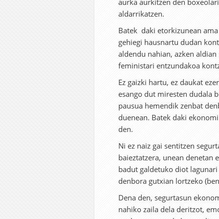
aurka aurkitzen den boxeolari
aldarrikatzen.
Batek daki etorkizunean ama i
gehiegi hausnartu dudan kon
aldendu nahian, azken aldian 
feministari entzundakoa kont
Ez gaizki hartu, ez daukat eze
esango dut miresten dudala be
pausua hemendik zenbat denb
duenean. Batek daki ekonomik
den.
Ni ez naiz gai sentitzen segu
baieztatzera, unean denetan e
badut galdetuko diot lagunari
denbora gutxian lortzeko (beno
Dena den, segurtasun ekonomi
nahiko zaila dela deritzot, e