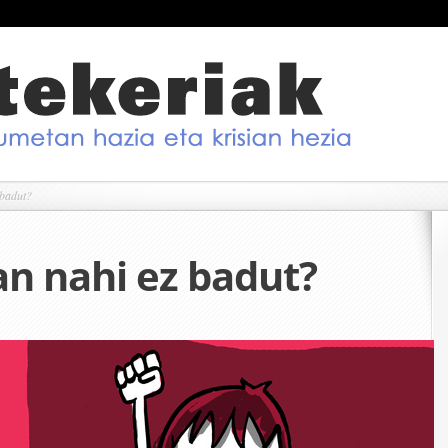
 badut?
an nahi ez badut?