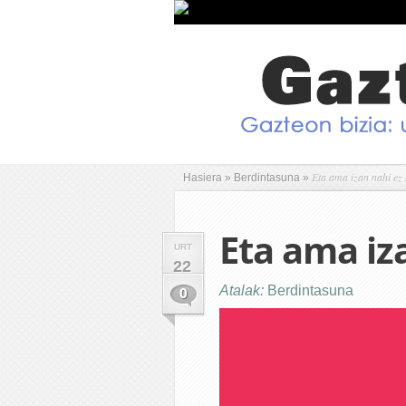
Eta ama izan nahi ez
Hasiera
»
Berdintasuna
»
Eta ama iz
URT
22
Atalak:
Berdintasuna
0