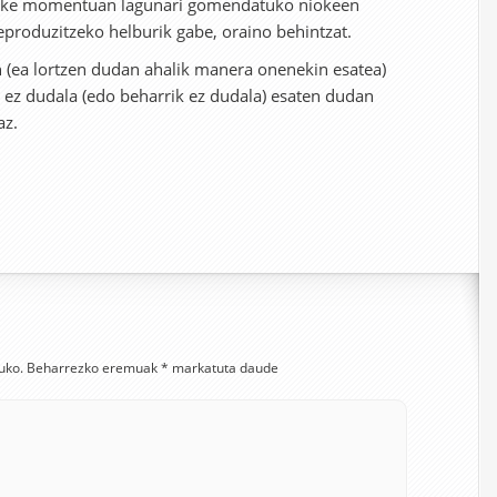
itzake momentuan lagunari gomendatuko niokeen
eproduzitzeko helburik gabe, oraino behintzat.
 (ea lortzen dudan ahalik manera onenekin esatea)
 ez dudala (edo beharrik ez dudala) esaten dudan
az.
uko.
Beharrezko eremuak
*
markatuta daude