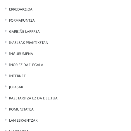
ERREDAKZIOA
FORMAKUNTZA
GARBIÑE LARRREA
IKASLEAK PRAKTIKETAN
INGURUMENA
INOR EZ DA ILEGALA
INTERNET
JOLASAK
KAZETARITZA EZ DA DELITUA
KOMUNITATEA
LAN ESKAINTZAK