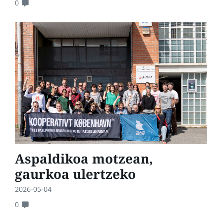
0
Aspaldikoa motzean,
gaurkoa ulertzeko
2026-05-04
0