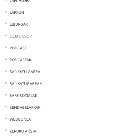
LANTALDEA
LARRUN
LIBURUAK
OLATUKOOP
PODCAST
PODCASTAK
SAILKATU GABEA
SAILKATUGABEAK
SARE SOZIALAK
SENDABELARRAK
WEBGUNEA
ZERUKO ARGIA