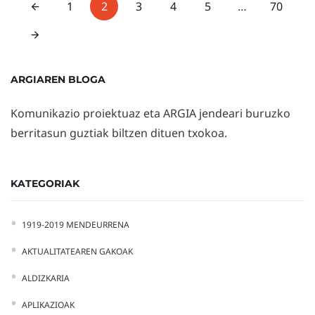
1
2
3
4
5
…
70
ARGIAREN BLOGA
Komunikazio proiektuaz eta ARGIA jendeari buruzko
berritasun guztiak biltzen dituen txokoa.
KATEGORIAK
1919-2019 MENDEURRENA
AKTUALITATEAREN GAKOAK
ALDIZKARIA
APLIKAZIOAK