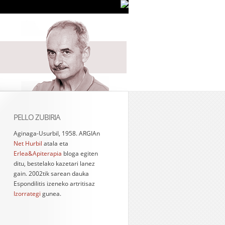
PELLO ZUBIRIA
Aginaga-Usurbil, 1958. ARGIAn
Net Hurbil
atala eta
Erlea&Apiterapia
bloga egiten
ditu, bestelako kazetari lanez
gain. 2002tik sarean dauka
Espondilitis izeneko artritisaz
Izorrategi
gunea.