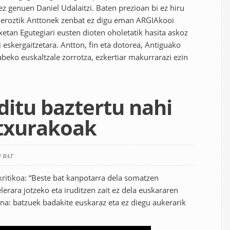
ez genuen Daniel Udalaitzi. Baten prezioan bi ez hiru
 Geroztik Anttonek zenbat ez digu eman ARGIAkooi
xetan Egutegiari eusten dioten oholetatik hasita askoz
 eskergaitzetara. Antton, fin eta dotorea, Antiguako
abeko euskaltzale zorrotza, ezkertiar makurrarazi ezin
ditu baztertu nahi
itxurakoak
N BAT
ritikoa: “Beste bat kanpotarra dela somatzen
erara jotzeko eta iruditzen zait ez dela euskararen
ona: batzuek badakite euskaraz eta ez diegu aukerarik