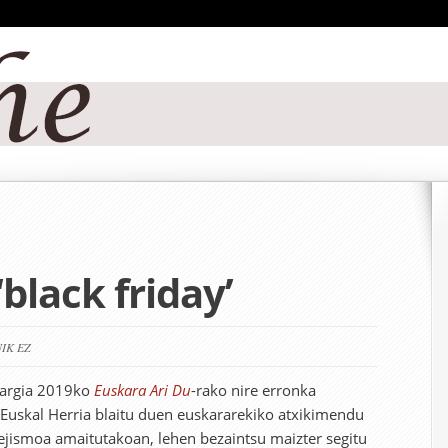
‘black friday’
IK EZ
t argia 2019ko
Euskara Ari Du
-rako nire erronka
Euskal Herria blaitu duen euskararekiko atxikimendu
jismoa amaitutakoan, lehen bezaintsu maizter segitu