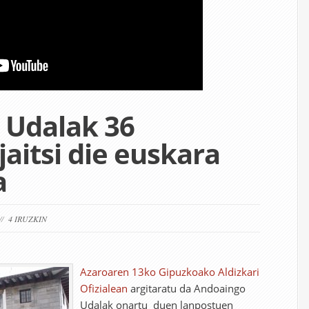
 Udalak 36
jaitsi die euskara
a
//
4 IRUZKIN
Azaroaren 13ko Gipuzkoako Aldizkari
Ofizialean
argitaratu da Andoaingo
Udalak onartu duen lanpostuen