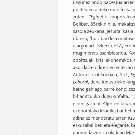
Lagunez ondo babestua arren, 
politikoen aldeko manifestazi
zuten… “
Egin
etik kanporatu z
Bolibar, 85rekin hila, makaltz
sasoia zeukana. Jesuita ikasia
obrero, “hori bai dela maitasu
alargunari. Ezkerra, ETA, Fron
mugimendu asanblearioa, Komi
odoltsuak, krisi ekonomikoa,
akordatzen diren errenteriar
Antton Urrutikoetxea, A.U.,
Eg
Laboral
, dena industriako lang
baino gehiago barre konplizez,
bihar itzuliko dugu sinfalta…”
ginen gazteoi. Aljerren biha
ekonomiako kronika bat behar
adina ez menderatu arren itz
eskuzabal beti eta elegante, be
gomendatzen zigula Juan Mari