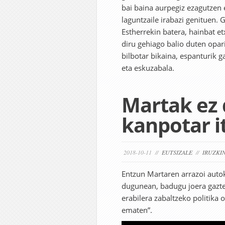
bai baina aurpegiz ezagutzen 
laguntzaile irabazi genituen.
Estherrekin batera, hainbat et
diru gehiago balio duten opari
bilbotar bikaina, espanturik g
eta eskuzabala.
Martak ez 
kanpotar 
2018-10-11 //
EUTSIZALE
//
IRUZKI
Entzun Martaren arrazoi autok
dugunean, badugu joera gaztel
erabilera zabaltzeko politika 
ematen”.