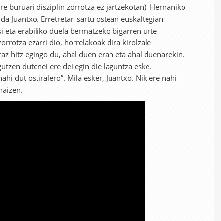
re buruari disziplin zorrotza ez jartzekotan). Hernaniko
da Juantxo. Erretretan sartu ostean euskaltegian
si eta erabiliko duela bermatzeko bigarren urte
orrotza ezarri dio, horrelakoak dira kirolzale
raz hitz egingo du, ahal duen eran eta ahal duenarekin.
utzen dutenei ere dei egin die laguntza eske.
ahi dut ostiralero”. Mila esker, Juantxo. Nik ere nahi
naizen.