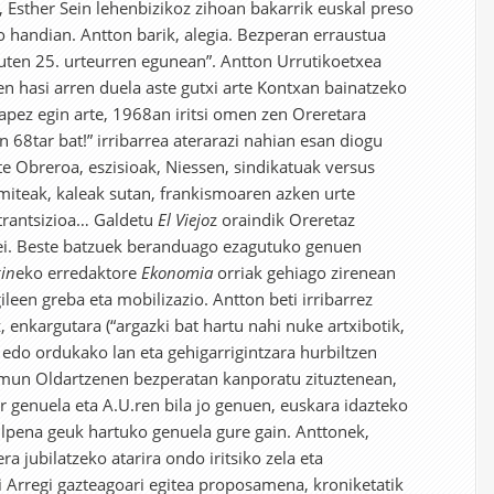
Esther Sein lehenbizikoz zihoan bakarrik euskal preso
o handian. Antton barik, alegia. Bezperan erraustua
uten 25. urteurren egunean”. Antton Urrutikoetxea
en hasi arren duela aste gutxi arte Kontxan bainatzeko
 apez egin arte, 1968an iritsi omen zen Oreretara
n 68tar bat!” irribarrea aterarazi nahian esan diogu
te Obreroa, eszisioak, Niessen, sindikatuak versus
teak, kaleak sutan, frankismoaren azken urte
 trantsizioa… Galdetu
El Viejo
z oraindik Oreretaz
rei. Beste batzuek beranduago ezagutuko genuen
in
eko erredaktore
Ekonomia
orriak gehiago zirenean
ileen greba eta mobilizazio. Antton beti irribarrez
 enkargutara (“argazki bat hartu nahi nuke artxibotik,
) edo ordukako lan eta gehigarrigintzara hurbiltzen
ramun Oldartzenen bezperatan kanporatu zituztenean,
 genuela eta A.U.ren bila jo genuen, euskara idazteko
ulpena geuk hartuko genuela gure gain. Anttonek,
ra jubilatzeko atarira ondo iritsiko zela eta
 Arregi gazteagoari egitea proposamena, kroniketatik