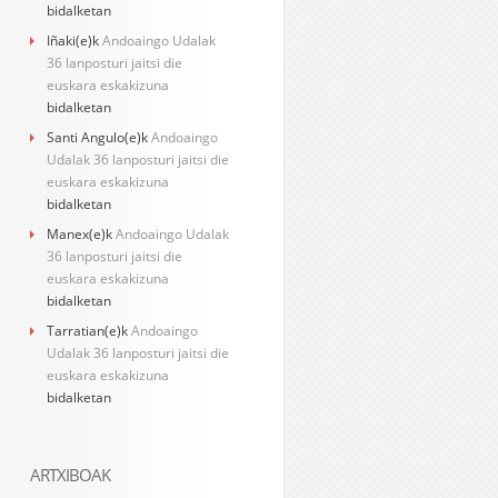
bidalketan
Iñaki
(e)k
Andoaingo Udalak
36 lanposturi jaitsi die
euskara eskakizuna
bidalketan
Santi Angulo
(e)k
Andoaingo
Udalak 36 lanposturi jaitsi die
euskara eskakizuna
bidalketan
Manex
(e)k
Andoaingo Udalak
36 lanposturi jaitsi die
euskara eskakizuna
bidalketan
Tarratian
(e)k
Andoaingo
Udalak 36 lanposturi jaitsi die
euskara eskakizuna
bidalketan
ARTXIBOAK