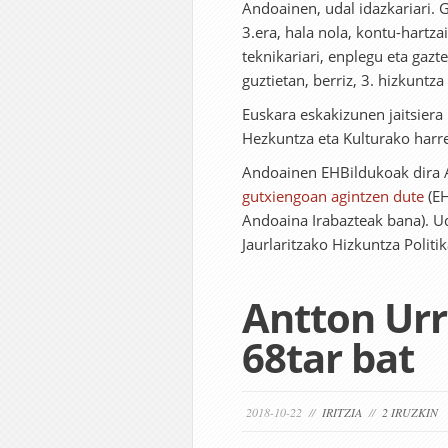
Andoainen, udal idazkariari. G
3.era, hala nola, kontu-hartzai
teknikariari, enplegu eta gazte
guztietan, berriz, 3. hizkuntza
Euskara eskakizunen jaitsiera 
Hezkuntza eta Kulturako harrer
Andoainen EHBildukoak dira A
gutxiengoan agintzen dute
(EH
Andoaina Irabazteak bana). Ud
Jaurlaritzako Hizkuntza Politi
Antton Urr
68tar bat
2018-10-22 //
IRITZIA
//
2 IRUZKIN