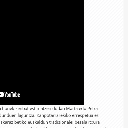
n honek zenbat estimatzen dudan Marta edo Petra
dunduen laguntza. Kanpotarrarekiko errespetua ez
euskaraz betiko euskaldun tradizionalei bezala itxura