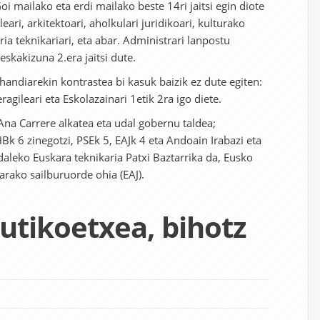
oi mailako eta erdi mailako beste 14ri jaitsi egin diote
leari, arkitektoari, aholkulari juridikoari, kulturako
ria teknikariari, eta abar. Administrari lanpostu
 eskakizuna 2.era jaitsi dute.
handiarekin kontrastea bi kasuk baizik ez dute egiten:
agileari eta Eskolazainari 1etik 2ra igo diete.
na Carrere alkatea eta udal gobernu taldea;
Bk 6 zinegotzi, PSEk 5, EAJk 4 eta Andoain Irabazi eta
aleko Euskara teknikaria Patxi Baztarrika da, Eusko
karako sailburuorde ohia (EAJ).
utikoetxea, bihotz