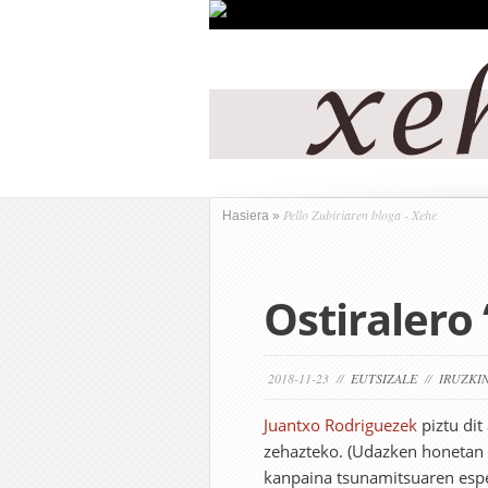
Pello Zubiriaren bloga - Xehe
Hasiera
»
Ostiralero 
2018-11-23 //
EUTSIZALE
//
IRUZKIN
Juantxo Rodriguezek
piztu di
zehazteko. (Udazken honetan 
kanpaina tsunamitsuaren espe