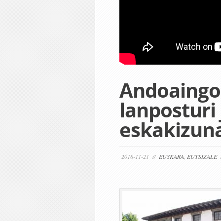
Andoaingo
lanposturi 
eskakizun
2018-11-21 //
EUSKARA
,
EUTSIZALE