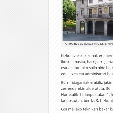
Andoaingo udaletxea. (Argazkia: Wik
hizkuntz eskakizunak ere berr
ikusten hasita, harrigarri ger
estuan lotutako saila alde ba
edukitzea eta administrari bak
Iturri fidagarriak erabiliz ja
zerrendarekin alderatuta, 36 
Horietatik 15 lanpostutan 4. 
lanpostutan, berriz, 3. hizkun
Goi mailako teknikari bakar b