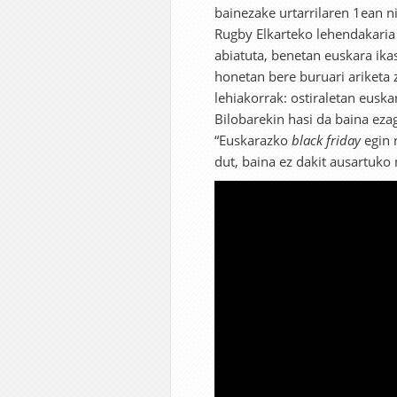
bainezake urtarrilaren 1ean ni
Rugby Elkarteko lehendakaria 
abiatuta, benetan euskara ika
honetan bere buruari ariketa z
lehiakorrak: ostiraletan euska
Bilobarekin hasi da baina ezag
“Euskarazko
black friday
egin n
dut, baina ez dakit ausartuko 