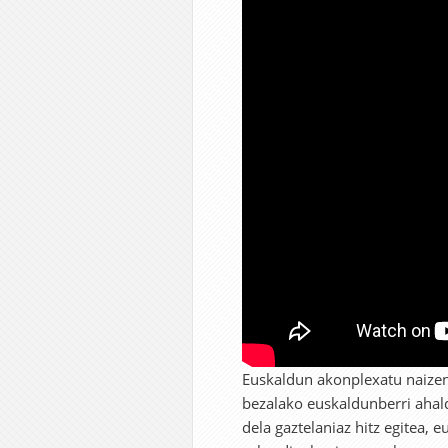
Euskaldun akonplexatu naize
bezalako euskaldunberri ahal
dela gaztelaniaz hitz egitea, 