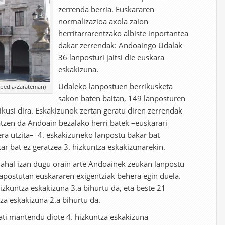
zerrenda berria. Euskararen
normalizazioa axola zaion
herritarrarentzako albiste inportantea
dakar zerrendak: Andoaingo Udalak
36 lanposturi jaitsi die euskara
eskakizuna.
Udaleko lanpostuen berrikusketa
ipedia-Zarateman)
sakon baten baitan, 149 lanposturen
ikusi dira. Eskakizunok zertan geratu diren zerrendak
tatzen da Andoain bezalako herri batek –euskarari
tera utzita– 4. eskakizuneko lanpostu bakar bat
ar bat ez geratzea 3. hizkuntza eskakizunarekin.
kin ahal izan dugu orain arte Andoainek zeukan lanpostu
lapostutan euskararen exigentziak behera egin duela.
hizkuntza eskakizuna 3.a bihurtu da, eta beste 21
tza eskakizuna 2.a bihurtu da.
ati mantendu diote 4. hizkuntza eskakizuna