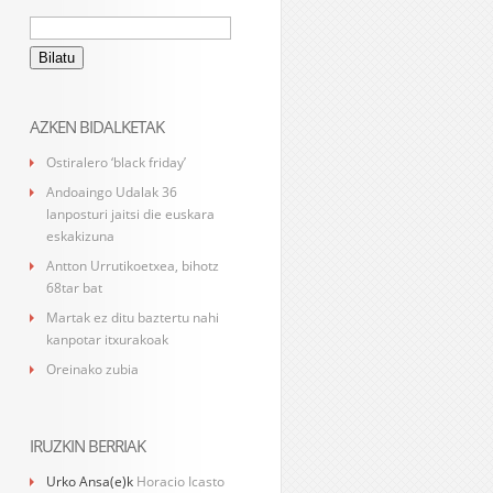
Bilatu:
AZKEN BIDALKETAK
Ostiralero ‘black friday’
Andoaingo Udalak 36
lanposturi jaitsi die euskara
eskakizuna
Antton Urrutikoetxea, bihotz
68tar bat
Martak ez ditu baztertu nahi
kanpotar itxurakoak
Oreinako zubia
IRUZKIN BERRIAK
Urko Ansa
(e)k
Horacio Icasto