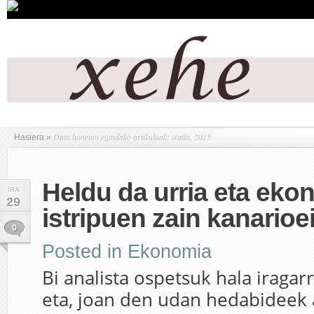
Data honetan egindako artikuluak: iraila, 2015
Hasiera
»
Heldu da urria eta eko
IRA
29
istripuen zain kanarioe
0
Posted in
Ekonomia
Bi analista ospetsuk hala iragar
eta, joan den udan hedabideek 