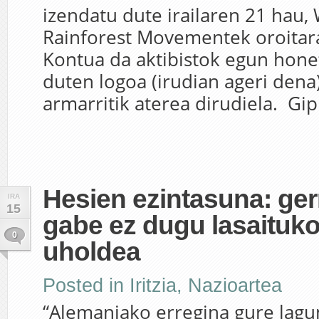
izendatu dute irailaren 21 hau,
Rainforest Movementek oroitara
Kontua da aktibistok egun hone
duten logoa (irudian ageri den
armarritik aterea dirudiela. Gip
Hesien ezintasuna: ger
IRA
15
gabe ez dugu lasaituko 
0
uholdea
Posted in
Iritzia
,
Nazioartea
“Alemaniako erregina gure lagu