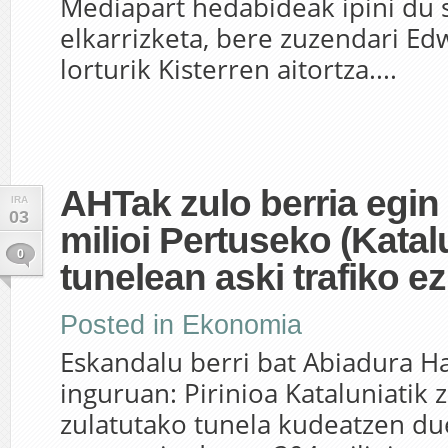
Mediapart hedabideak ipini du 
elkarrizketa, bere zuzendari Ed
lorturik Kisterren aitortza....
AHTak zulo berria egin
IRA
03
milioi Pertuseko (Katal
0
tunelean aski trafiko e
Posted in
Ekonomia
Eskandalu berri bat Abiadura H
inguruan: Pirinioa Kataluniatik
zulatutako tunela kudeatzen d