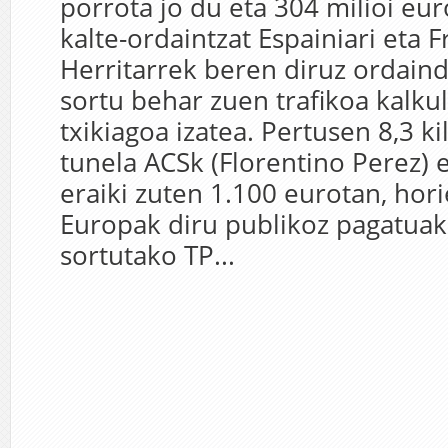
porrota jo du eta 304 milioi eu
kalte-ordaintzat Espainiari eta Fr
Herritarrek beren diruz ordain
sortu behar zuen trafikoa kalku
txikiagoa izatea. Pertusen 8,3 
tunela ACSk (Florentino Perez) e
eraiki zuten 1.100 eurotan, hor
Europak diru publikoz pagatuak
sortutako TP...