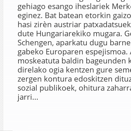
gehiago esango iheslariek Merke
eginez. Bat batean etorkin gaiz
hasi zirèn austriar patxadatsue
dute Hungariarekiko mugara. G
Schengen, aparkatu dugu barne
gabeko Europaren espejismoa. 
moskeatuta baldin bageunden k
direlako ogia kentzen gure seme
zergen kontura edoskitzen dituz
sozial publikoek, ohitura zaharr
jarri...