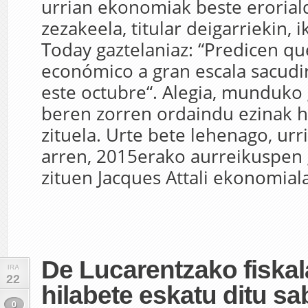
urrian ekonomiak beste erorialdi
zezakeela, titular deigarriekin, i
Today gaztelaniaz: “Predicen qu
económico a gran escala sacud
este octubre“. Alegia, munduko
beren zorren ordaindu ezinak 
zituela. Urte bete lehenago, urr
arren, 2015erako aurreikuspen 
zituen Jacques Attali ekonomialar
De Lucarentzako fiskal
IRA
22
hilabete eskatu ditu sa
0