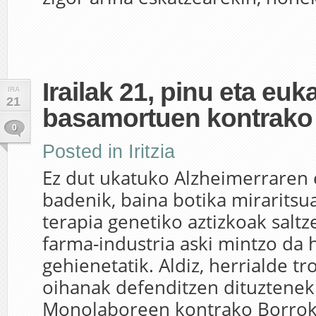
Irailak 21, pinu eta euk
IRA
21
basamortuen kontrako
0
Posted in
Iritzia
Ez dut ukatuko Alzheimerraren
badenik, baina botika miraritsu
terapia genetiko aztizkoak saltz
farma-industria aski mintzo da
gehienetatik. Aldiz, herrialde tr
oihanak defenditzen dituztenek
Monolaboreen kontrako Borrok