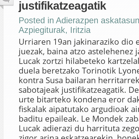
justifikatzeagatik
Posted in
Adierazpen askatasu
Azpiegiturak
,
Iritzia
Urriaren 19an jakinaraziko dio 
juezak, baina atzo astelehenez j
Lucak zortzi hilabeteko kartzela
duela beretzako Torinotik Lyo
kontra Susa bailaran herritarre
sabotajeak justifikatzeagatik. D
urte bitarteko kondena eror dak
fiskalak aipatutako argudioak ai
baditu epaileak. Le Mondek za
Lucak adierazi du harrituta zego
zigor arina eskatzearekin, honek