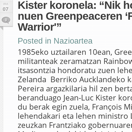
Kister koronela: “Nik 
IRA
07
nuen Greenpeaceren ‘
0
Warrior'”
Posted in
Nazioartea
1985eko uztailaren 10ean, Gre
militanteak zeramatzan Rainbo
itsasontzia hondoratu zuen leh
Zelanda Berriko Aucklandeko k
Pereira argazkilaria hil zen bert
beranduago Jean-Luc Kister kor
du berak egin zuela, François M
lehendakari eta lehen ministro 
zeuzkan Frantziako gobernuare