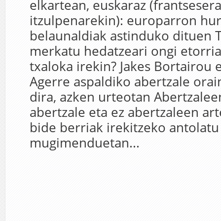
elkartean, euskaraz (frantseser
itzulpenarekin): europarron hu
belaunaldiak astinduko dituen 
merkatu hedatzeari ongi etorria
txaloka irekin? Jakes Bortairou
Agerre aspaldiko abertzale orai
dira, azken urteotan Abertzale
abertzale eta ez abertzaleen ar
bide berriak irekitzeko antolatu
mugimenduetan...