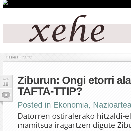
TAFTA
Hasiera
»
Ziburun: Ongi etorri al
AZA
18
TAFTA-TTIP?
0
Posted in
Ekonomia
,
Nazioarte
Datorren ostiralerako hitzaldi-e
mamitsua iragartzen digute Zib