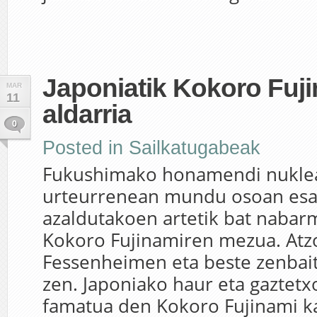
Japoniatik Kokoro Fuj
MAR
11
aldarria
0
Posted in
Sailkatugabeak
Fukushimako honamendi nukle
urteurrenean mundu osoan esa
azaldutakoen artetik bat nabar
Kokoro Fujinamiren mezua. Atzo
Fessenheimen eta beste zenbai
zen. Japoniako haur eta gaztet
famatua den Kokoro Fujinami ka