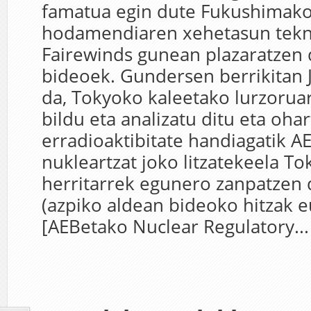
famatua egin dute Fukushimak
hodamendiaren xehetasun tekn
Fairewinds gunean plazaratzen d
bideoek. Gundersen berrikitan 
da, Tokyoko kaleetako lurzorua
bildu eta analizatu ditu eta oh
erradioaktibitate handiagatik 
nukleartzat joko litzatekeela T
herritarrek egunero zanpatzen 
(azpiko aldean bideoko hitzak e
[AEBetako Nuclear Regulatory...