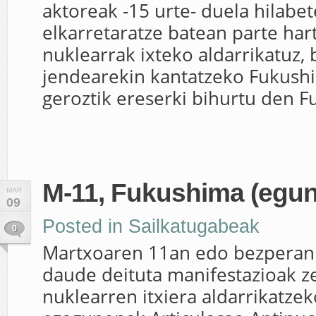
aktoreak -15 urte- duela hilabe
elkarretaratze batean parte har
nuklearrak ixteko aldarrikatuz,
jendearekin kantatzeko Fukush
geroztik ereserki bihurtu den Fu
M-11, Fukushima (egun
MAR
09
Posted in
Sailkatugabeak
0
Martxoaren 11an edo bezpera
daude deituta manifestazioak z
nuklearren itxiera aldarrikatzek