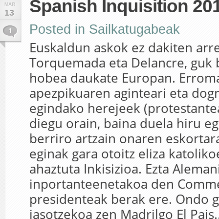
Spanish Inquisition 20
MAR
13
Posted in
Sailkatugabeak
1
Euskaldun askok ez dakiten arre
Torquemada eta Delancre, guk
hobea daukate Europan. Errom
apezpikuaren aginteari eta dog
egindako herejeek (protestante
diegu orain, baina duela hiru e
berriro artzain onaren eskortar
eginak gara otoitz eliza katolik
ahaztuta Inkisizioa. Ezta Alema
inportanteenetakoa den Comm
presidenteak berak ere. Ondo g
jasotzekoa zen Madrilgo El Pais..