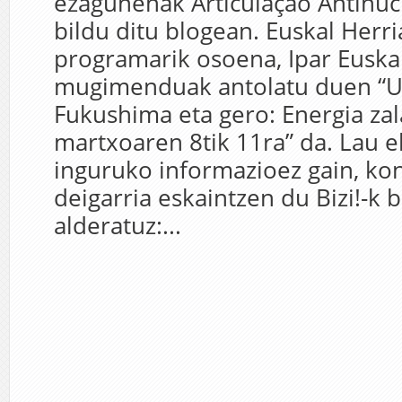
ezagunenak Articulaçao Antinucl
bildu ditu blogean. Euskal Herr
programarik osoena, Ipar Euskal
mugimenduak antolatu duen “U
Fukushima eta gero: Energia zal
martxoaren 8tik 11ra” da. Lau e
inguruko informazioez gain, ko
deigarria eskaintzen du Bizi!-k b
alderatuz:...