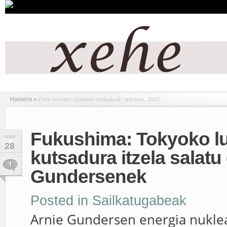
Data honetan egindako artikuluak: martxoa, 2012
Hasiera
»
Fukushima: Tokyoko l
MAR
28
kutsadura itzela salatu
1
Gundersenek
Posted in
Sailkatugabeak
Arnie Gundersen energia nukle