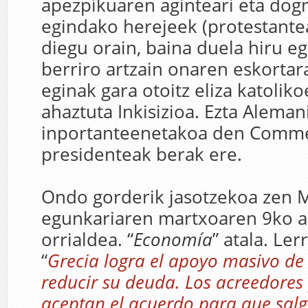
apezpikuaren aginteari eta dog
egindako herejeek (protestante
diegu orain, baina duela hiru e
berriro artzain onaren eskortar
eginak gara otoitz eliza katolik
ahaztuta Inkisizioa. Ezta Alema
inportanteenetakoa den Comm
presidenteak berak ere.
Ondo gorderik jasotzekoa zen 
egunkariaren martxoaren 9ko a
orrialdea. “
Economía
” atala. Le
“
Grecia logra el apoyo masivo de
reducir su deuda. Los acreedores
aceptan el acuerdo para que salg