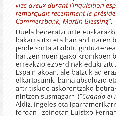
«les aveux durant l’inquisition es
remarquait récemment le préside
Commerzbank, Martin Blessing
”.
Duela bederatzi urte euskarazk
bakarra itxi eta han arduraren 
jende sorta atxilotu gintuztene
hartzen nuen gaixo kronikoen b
erreakzio ezberdinak eduki zitu
Espainiakoan, ale batzuk adieraz
elkartasunik, baina absoluzio et
artritiskide askorentzako betira
nintzen susmagarri (“
Cuando el 
Aldiz, ingeles eta iparramerikar
foroan –zeinetan Luistxo Ferna