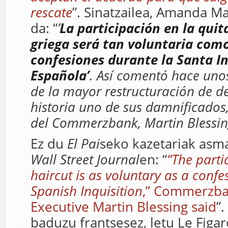
rescate
”. Sinatzailea, Amanda Ma
da: “
’
La participación en la quit
griega será tan voluntaria como
confesiones durante la Santa In
Española’
. Así comentó hace unos
de la mayor restructuración de d
historia uno de sus damnificados,
del Commerzbank, Martin Blessi
Ez du
El Pai
seko kazetariak asma
Wall Street Journal
en: “
“The parti
haircut is as voluntary as a confe
Spanish Inquisition
,” Commerzba
Executive Martin Blessing said
”
baduzu frantsesez, letu Le Figar