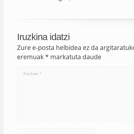
Iruzkina idatzi
Zure e-posta helbidea ez da argitaratuk
eremuak
*
markatuta daude