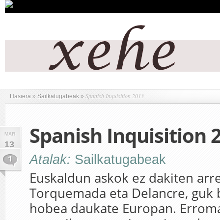
Spanish Inquisition 2013
Hasiera
»
Sailkatugabeak
»
Spanish Inquisition 
MAR
13
Atalak:
Sailkatugabeak
1
Euskaldun askok ez dakiten arre
Torquemada eta Delancre, guk
hobea daukate Europan. Errom