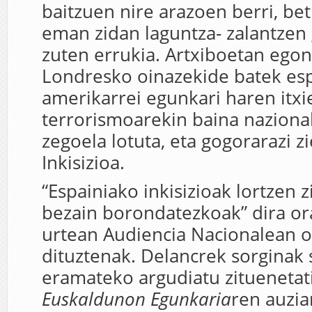
baitzuen nire arazoen berri, bet
eman zidan laguntza- zalantzen 
zuten errukia. Artxiboetan ego
Londresko oinazekide batek esp
amerikarrei egunkari haren itxi
terrorismoarekin baina naziona
zegoela lotuta, eta gogorarazi z
Inkisizioa.
“Espainiako inkisizioak lortzen z
bezain borondatezkoak” dira or
urtean Audiencia Nacionalean 
dituztenak. Delancrek sorginak 
eramateko argudiatu zituenetat
Euskaldunon Egunkaria
ren auzia