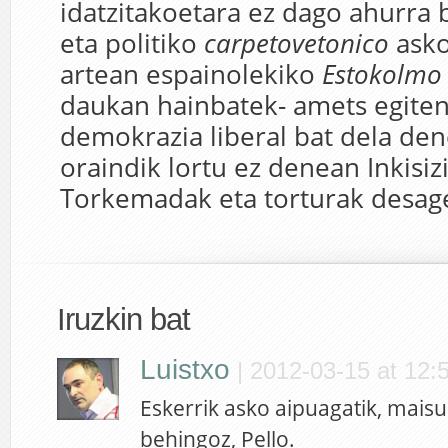
idatzitakoetara ez dago ahurra b
eta politiko
carpetovetonico
asko
artean espainolekiko
Estokolmo
daukan hainbatek- amets egiten
demokrazia liberal bat dela de
oraindik lortu ez denean Inkisiz
Torkemadak eta torturak desage
Iruzkin bat
Luistxo
|
2012-03-15 at 12:
Eskerrik asko aipuagatik, maisu
behingoz, Pello.