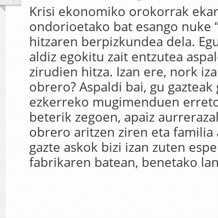
Krisi ekonomiko orokorrak ekar
ondorioetako bat esango nuke 
hitzaren berpizkundea dela. Egu
aldiz egokitu zait entzutea aspa
zirudien hitza. Izan ere, nork iz
obrero? Aspaldi bai, gu gazteak
ezkerreko mugimenduen erreto
beterik zegoen, apaiz aurreraza
obrero aritzen ziren eta familia
gazte askok bizi izan zuten esp
fabrikaren batean, benetako lan