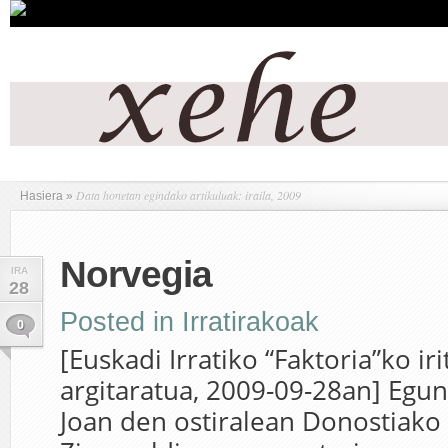
Data honetan egindako artikuluak: iraila, 2009
Hasiera
»
Norvegia
IRA
28
Posted in
Irratirakoak
0
[Euskadi Irratiko “Faktoria”ko iri
argitaratua, 2009-09-28an] Egun
Joan den ostiralean Donostiako