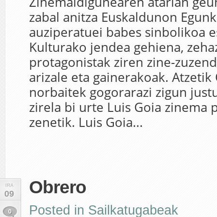
Zinemaldigunearen atarian geun
zabal anitza Euskaldunon Egunk
auziperatuei babes sinbolikoa e
Kulturako jendea gehiena, zeha
protagonistak ziren zine-zuzenda
arizale eta gainerakoak. Atzetik
norbaitek gogorarazi zigun jus
zirela bi urte Luis Goia zinema 
zenetik. Luis Goia...
Obrero
IRA
09
Posted in
Sailkatugabeak
0