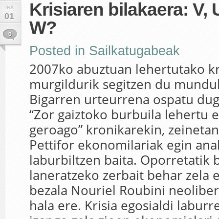
Krisiaren bilakaera: V, 
IRA
01
W?
0
Posted in
Sailkatugabeak
2007ko abuztuan lehertutako kr
murgildurik segitzen du mund
Bigarren urteurrena ospatu du
“Zor gaiztoko burbuila lehertu e
geroago” kronikarekin, zeinetan
Pettifor ekonomilariak egin anal
laburbiltzen baita. Oporretatik
laneratzeko zerbait behar zela e
bezala Nouriel Roubini neoliber
hala ere. Krisia egosialdi labu