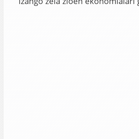
izango zela zioen ekonomialari 