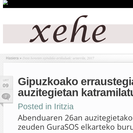
Data honetan egindako artikuluak: urtarrila, 2017
Hasiera
»
Gipuzkoako erraustegi
URT
09
auzitegietan katramilat
0
Posted in
Iritzia
Abenduaren 26an auzitegietako 
zeuden GuraSOS elkarteko buru