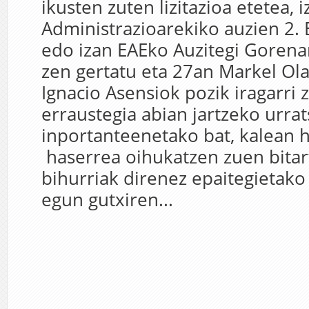
ikusten zuten lizitazioa etetea,
Administrazioarekiko auzien 2. 
edo izan EAEko Auzitegi Gorena
zen gertatu eta 27an Markel Ola
Ignacio Asensiok pozik iragarri 
erraustegia abian jartzeko urrat
inportanteenetako bat, kalean h
haserrea oihukatzen zuen bitar
bihurriak direnez epaitegietako
egun gutxiren...