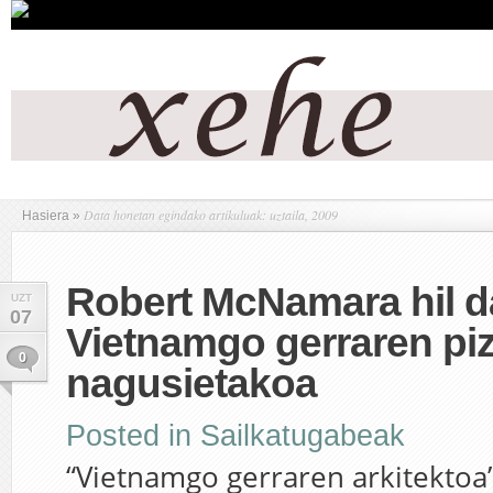
Data honetan egindako artikuluak: uztaila, 2009
Hasiera
»
Robert McNamara hil d
UZT
07
Vietnamgo gerraren piz
0
nagusietakoa
Posted in
Sailkatugabeak
“Vietnamgo gerraren arkitektoa” 