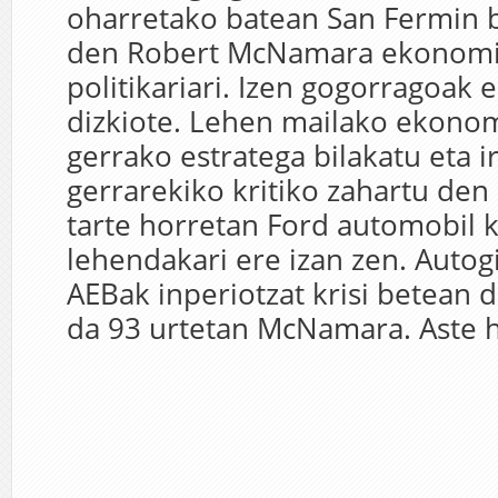
oharretako batean San Fermin 
den Robert McNamara ekonomil
politikariari. Izen gogorragoak e
dizkiote. Lehen mailako ekonomi
gerrako estratega bilakatu eta i
gerrarekiko kritiko zahartu de
tarte horretan Ford automobil 
lehendakari ere izan zen. Autog
AEBak inperiotzat krisi betean 
da 93 urtetan McNamara. Aste h