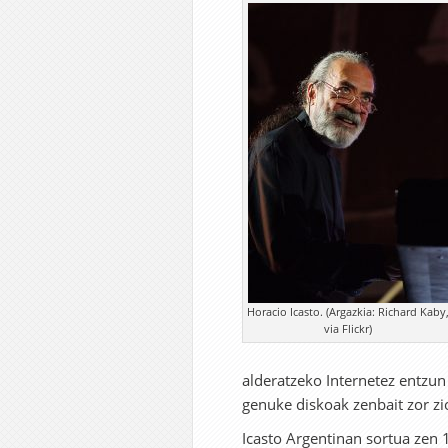
Horacio Icasto. (Argazkia: Richard Kaby
via Flickr)
alderatzeko Internetez entzu
genuke diskoak zenbait zor zio
Icasto Argentinan sortua zen