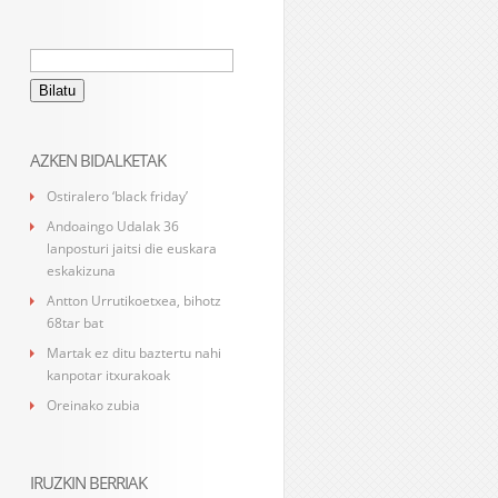
Bilatu:
AZKEN BIDALKETAK
Ostiralero ‘black friday’
Andoaingo Udalak 36
lanposturi jaitsi die euskara
eskakizuna
Antton Urrutikoetxea, bihotz
68tar bat
Martak ez ditu baztertu nahi
kanpotar itxurakoak
Oreinako zubia
IRUZKIN BERRIAK