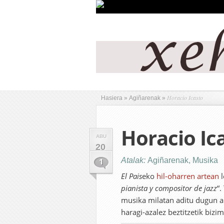
Horacio Icasto
Hasiera
»
Agiñarenak
»
Horacio Ic
ABU
20
Atalak:
Agiñarenak
,
Musika
1
El Pais
eko
hil-oharren artean
l
pianista y compositor de jazz
“.
musika milatan aditu dugun a
haragi-azalez beztitzetik biz