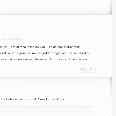
-11-26 at 0:08
stu hau, eta arrazoi osoa daukazu, ez da inor Horaciotaz
tzak kendu zigun hari milaka galdera egiteko aukera betirako.
za aipatze hutsa asko baloratzen dut, zuk egin duzun bezala.
Reply
uko.
Beharrezko eremuak
*
markatuta daude