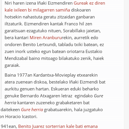
Niri haren izena Iñaki Eizmendiren
Gureak ez diren
kale ixileen bi milagarren samiña
diskoaren
hotsekin nahastuta geratu zitzaidan ganbaran
iltzaturik. Eizmendiren kantak Franco hil zen
garaitsuan ezagutuko nituen, Sorabillako jaietan,
bera kantari
Miren Aranburu
rekin, aurretik edo
ondoren Benito Lertxundi, tabladu txiki batean, ez
zuen inork usteko egun batean oriotarra Eustakio
Mendizabal baino mitoago bilakatuko zenik, haiek
garaiak.
Baina 1977an Kardantxa-Movieplay etxearekin
atera zuenean diskoa, bestelako Iñaki Eizmendi bat
aurkitu genuen hartan. Eskueran eduki beharko
,
genuke Bernardo Atxagaren letraz egindako
Gure
herria
kantaren zuzeneko grabaketaren bat
n daitekeen
Gure herria
grabatuarekin, hala juzgatuko
n Horacio Icastori.
 1941ean,
Benito Juarez sorterrian kale bati emana