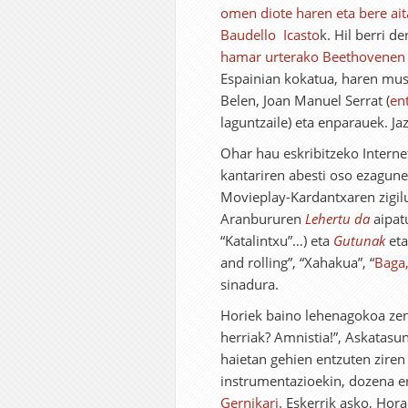
omen diote haren eta bere ait
Baudello Icasto
k. Hil berri 
hamar urterako Beethovenen 
Espainian kokatua, haren mus
Belen, Joan Manuel Serrat (
en
laguntzaile) eta enparauek. Ja
Ohar hau eskribitzeko Internet
kantariren abesti oso ezagune
Movieplay-Kardantxaren zigilu
Aranbururen
Lehertu da
aipat
“Katalintxu”…) eta
Gutunak
eta
and rolling”, “Xahakua”, “
Baga,
sinadura.
Horiek baino lehenagokoa ze
herriak? Amnistia!”, Askatasu
haietan gehien entzuten zire
instrumentazioekin, dozena er
Gernikari
. Eskerrik asko, Hora