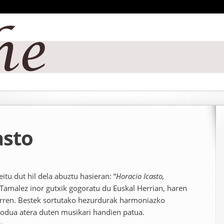
asto
eitu dut hil dela abuztu hasieran: “
Horacio Icasto,
 Tamalez inor gutxik gogoratu du Euskal Herrian, haren
rren. Bestek sortutako hezurdurak harmoniazko
imodua atera duten musikari handien patua.