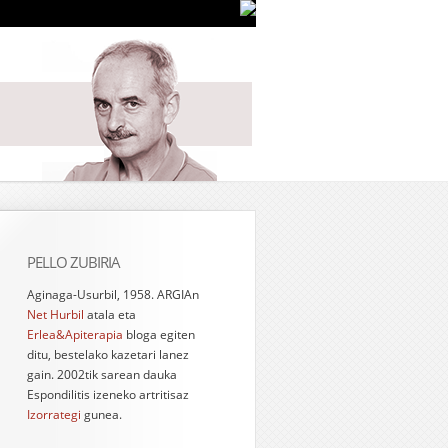
PELLO ZUBIRIA
Aginaga-Usurbil, 1958. ARGIAn
Net Hurbil
atala eta
Erlea&Apiterapia
bloga egiten
ditu, bestelako kazetari lanez
gain. 2002tik sarean dauka
Espondilitis izeneko artritisaz
Izorrategi
gunea.