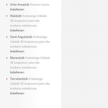
Urko Ansa
(e)k
Horacio Icasto
bidalketan
Iñaki
(e)k
Andoaingo Udalak
36 lanposturi jaitsi die
euskara eskakizuna
bidalketan
Santi Angulo
(e)k
Andoaingo
Udalak 36 lanposturi jaitsi die
euskara eskakizuna
bidalketan
Manex
(e)k
Andoaingo Udalak
36 lanposturi jaitsi die
euskara eskakizuna
bidalketan
Tarratian
(e)k
Andoaingo
Udalak 36 lanposturi jaitsi die
euskara eskakizuna
bidalketan