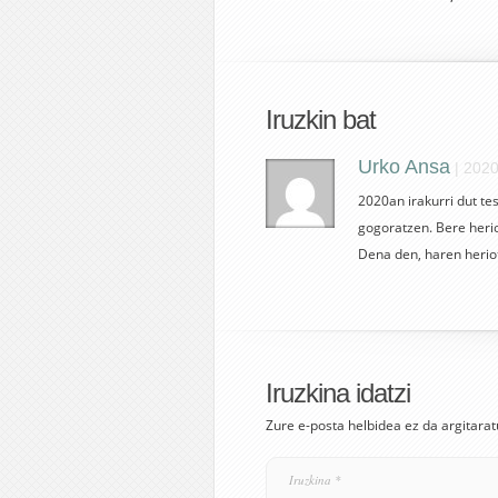
Iruzkin bat
Urko Ansa
|
2020
2020an irakurri dut te
gogoratzen. Bere herio
Dena den, haren heriot
Iruzkina idatzi
Zure e-posta helbidea ez da argitarat