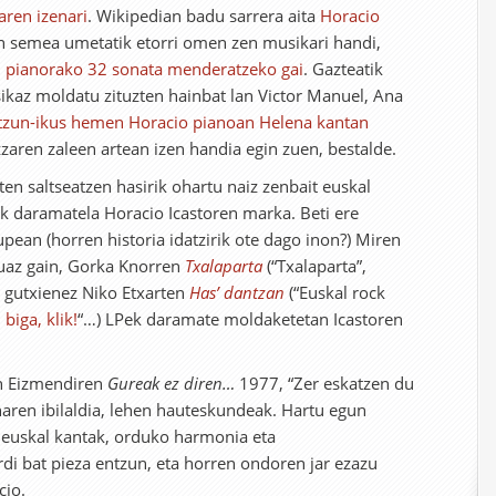
aren izenari
. Wikipedian badu sarrera aita
Horacio
den semea umetatik etorri omen zen musikari handi,
pianorako 32 sonata menderatzeko gai
. Gazteatik
ikaz moldatu zituzten hainbat lan Victor Manuel, Ana
tzun-ikus hemen Horacio pianoan Helena kantan
zzaren zaleen artean izen handia egin zuen, bestalde.
en saltseatzen hasirik ohartu naiz zenbait euskal
k daramatela Horacio Icastoren marka. Beti ere
pean (horren historia idatzirik ote dago inon?) Miren
uaz gain, Gorka Knorren
Txalaparta
(“Txalaparta”,
 gutxienez Niko Etxarten
Has’ dantzan
(“Euskal rock
 biga, klik!
“…) LPek daramate moldaketetan Icastoren
n Eizmendiren
Gureak ez diren…
1977, “Zer eskatzen du
naren ibilaldia, lehen hauteskundeak. Hartu egun
n euskal kantak, orduko harmonia eta
di bat pieza entzun, eta horren ondoren jar ezazu
cio.