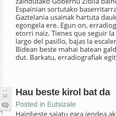
zaindutako Gobernu Zibila bain
Espainian sortutako baserritarr
Gaztelania usainak hartuta dau
egongela ere. Egun on, erradiog
etorri naiz. Tienes que seguir la 
largo del pasillo, bajas la escaler
Bidean beste mahai batean gald
dut. Barkatu, erradiografiak egit
Hau beste kirol bat da
API
12
Posted in
Eutsizale
0
Hainbeste saiatu gara jendea ak