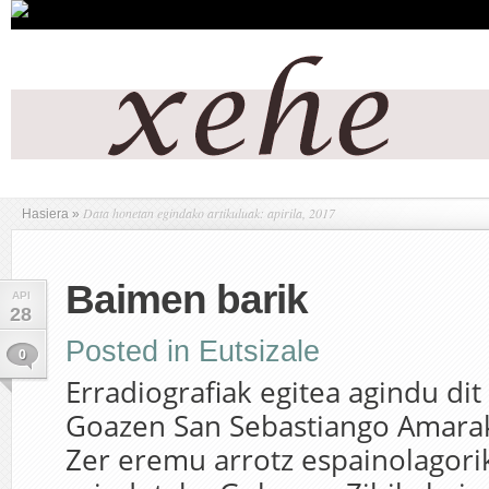
Data honetan egindako artikuluak: apirila, 2017
Hasiera
»
Baimen barik
API
28
Posted in
Eutsizale
0
Erradiografiak egitea agindu di
Goazen San Sebastiango Amarak
Zer eremu arrotz espainolagorik