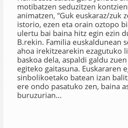
motibatzen seduzitzen kontzien
animatzen, “Guk euskaraz/zuk ze
istorio, ezen eta orain oztopo bi
ulertu bai baina hitz egin ezin 
B.rekin. Familia euskaldunean s
ahoa irekitzearekin ezagutuko l
baskoa dela, aspaldi galdu zuen
egiteko gaitasuna. Euskararen 
sinbolikoetako batean izan bali
ere ondo pasatuko zen, baina a
buruzurian...