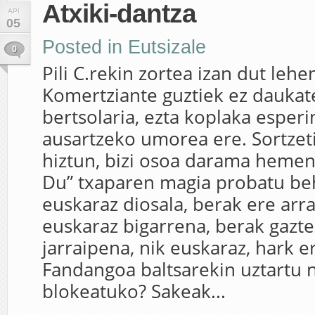
Atxiki-dantza
API
05
Posted in
Eutsizale
0
Pili C.rekin zortea izan dut lehe
Komertziante guztiek ez daukat
bertsolaria, ezta koplaka esper
ausartzeko umorea ere. Sortzet
hiztun, bizi osoa darama hemen.
Du” txaparen magia probatu be
euskaraz diosala, berak ere arr
euskaraz bigarrena, berak gazte
jarraipena, nik euskaraz, hark 
Fandangoa baltsarekin uztartu n
blokeatuko? Sakeak...